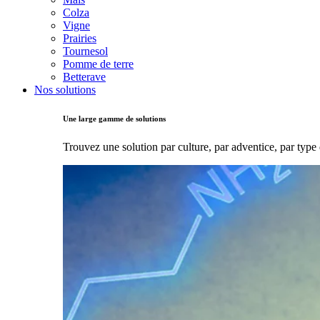
Colza
Vigne
Prairies
Tournesol
Pomme de terre
Betterave
Nos solutions
Une large gamme de solutions
Trouvez une solution par culture, par adventice, par type 