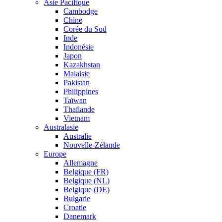
Asie Pacifique
Cambodge
Chine
Corée du Sud
Inde
Indonésie
Japon
Kazakhstan
Malaisie
Pakistan
Philippines
Taïwan
Thaïlande
Vietnam
Australasie
Australie
Nouvelle-Zélande
Europe
Allemagne
Belgique (FR)
Belgique (NL)
Belgique (DE)
Bulgarie
Croatie
Danemark