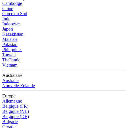
Cambodge
Chine
Corée du Sud
Inde
Indonésie
Japon
Kazakhstan
Malaisie
Pakistan
Philippines
Taïwan
Thaïlande
Vietnam
Australasie
Australie
Nouvelle-Zélande
Europe
Allemagne
Belgique (FR)
Belgique (NL)
Belgique (DE)
Bulgarie
Croatie