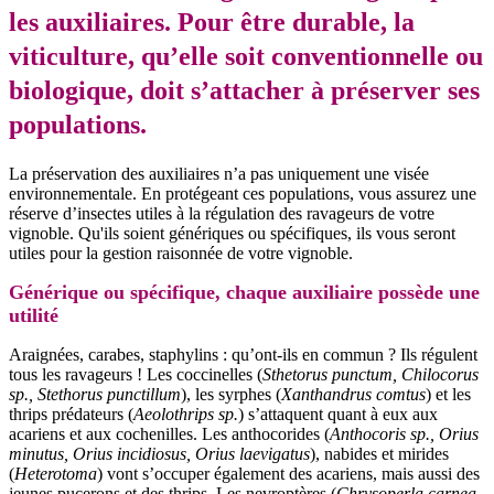
les auxiliaires. Pour être durable, la
viticulture, qu’elle soit conventionnelle ou
biologique, doit s’attacher à préserver ses
populations.
La préservation des auxiliaires n’a pas uniquement une visée
environnementale. En protégeant ces populations, vous assurez une
réserve d’insectes utiles à la régulation des ravageurs de votre
vignoble. Qu'ils soient génériques ou spécifiques, ils vous seront
utiles pour la gestion raisonnée de votre vignoble.
Générique ou spécifique, chaque auxiliaire possède une
utilité
Araignées, carabes, staphylins : qu’ont-ils en commun ? Ils régulent
tous les ravageurs ! Les coccinelles (
Sthetorus punctum, Chilocorus
sp., Stethorus punctillum
), les syrphes (
Xanthandrus comtus
) et les
thrips prédateurs (
Aeolothrips sp.
) s’attaquent quant à eux aux
acariens et aux cochenilles. Les anthocorides (
Anthocoris sp., Orius
minutus, Orius incidiosus, Orius laevigatus
), nabides et mirides
(
Heterotoma
) vont s’occuper également des acariens, mais aussi des
jeunes pucerons et des thrips. Les nevroptères (
Chrysoperla carnea,