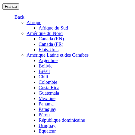
France
Back
Afrique
Afrique du Sud
Amérique du Nord
Canada (EN)
Canada (FR)
États-Unis
Amérique Latine et des Caraïbes
Argentine
Bolivie
Brésil
Chili
Colombie
Costa Rica
Guatemala
Mexique
Panama
Paraguay
Pérou
République dominicaine
Uruguay
Équateur