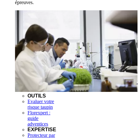
épreuves.
OUTILS
Evaluer votre
risque taupin
Florexpert :
guide
adventices
EXPERTISE
Protecteur par