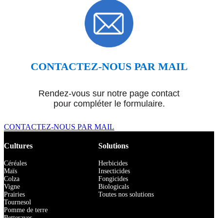
CONTACTEZ-NOUS PAR MAIL
Rendez-vous sur notre page contact
pour compléter le formulaire.
CONTACTEZ-NOUS PAR MAIL
Cultures
Solutions
Céréales
Herbicides
Maïs
Insecticides
Colza
Fongicides
Vigne
Biologicals
Prairies
Toutes nos solutions
Tournesol
Pomme de terre
Betteraves