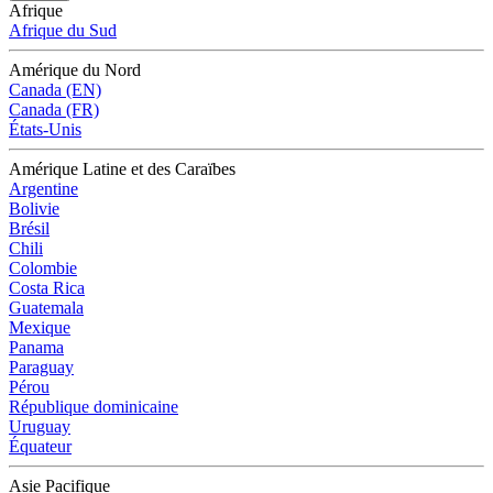
Afrique
Afrique du Sud
Amérique du Nord
Canada (EN)
Canada (FR)
États-Unis
Amérique Latine et des Caraïbes
Argentine
Bolivie
Brésil
Chili
Colombie
Costa Rica
Guatemala
Mexique
Panama
Paraguay
Pérou
République dominicaine
Uruguay
Équateur
Asie Pacifique