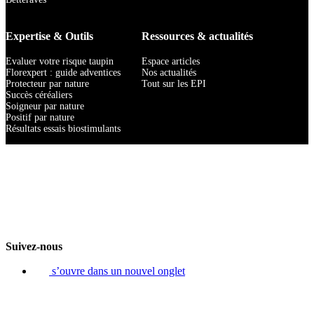
Expertise & Outils
Ressources & actualités
Evaluer votre risque taupin
Espace articles
Florexpert : guide adventices
Nos actualités
Protecteur par nature
Tout sur les EPI
Succès céréaliers
Soigneur par nature
Positif par nature
Résultats essais biostimulants
Suivez-nous
s’ouvre dans un nouvel onglet