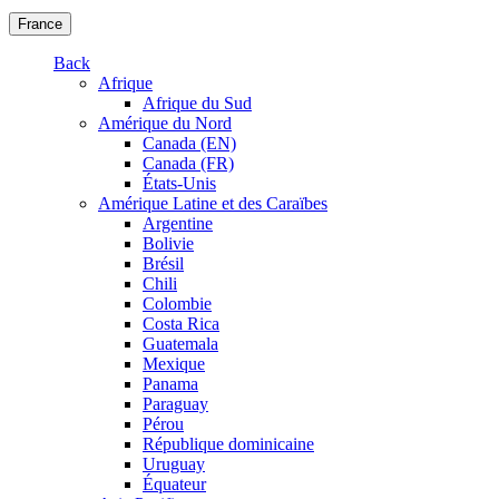
France
Back
Afrique
Afrique du Sud
Amérique du Nord
Canada (EN)
Canada (FR)
États-Unis
Amérique Latine et des Caraïbes
Argentine
Bolivie
Brésil
Chili
Colombie
Costa Rica
Guatemala
Mexique
Panama
Paraguay
Pérou
République dominicaine
Uruguay
Équateur