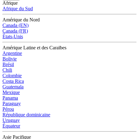
Afrique
Afrique du Sud
Amérique du Nord
Canada (EN)
Canada (FR)
États-Unis
Amérique Latine et des Caraïbes
Argentine
Bolivie
Brésil
Chili
Colombie
Costa Rica
Guatemala
Mexique
Panama
Paraguay
Pérou
République dominicaine
Uruguay
Équateur
Asie Pacifique