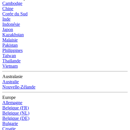
Cambodge
Chine
Corée du Sud
Inde
Indonésie
Japon
Kazakhstan
Malaisie
Pakistan
Philippines
Taïwan
Thaïlande
Vietnam
Australasie
Australie
Nouvelle-Zélande
Europe
Allemagne
Belgique (FR)
Belgique (NL)
Belgique (DE)
Bulgarie
Croatie