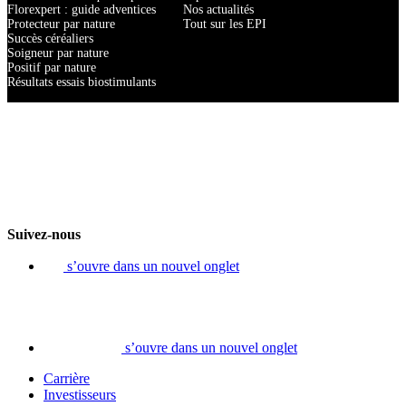
Florexpert : guide adventices
Nos actualités
Protecteur par nature
Tout sur les EPI
Succès céréaliers
Soigneur par nature
Positif par nature
Résultats essais biostimulants
Suivez-nous
s’ouvre dans un nouvel onglet
s’ouvre dans un nouvel onglet
Carrière
Investisseurs