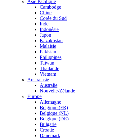
Asie Pacifique
Cambodge
Chine
Corée du Sud
Inde
Indonésie
Japon
Kazakhstan
Malaisie
Pakistan
Philippines
Taïwan
Thaïlande
Vietnam
Australasie
Australie
Nouvelle-Zélande
Europe
Allemagne
Belgique (FR)
Belgique (NL)
Belgique (DE)
Bulgarie
Croatie
Danemark