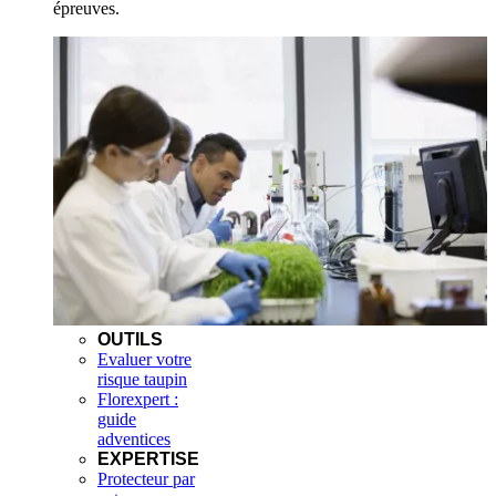
épreuves.
OUTILS
Evaluer votre
risque taupin
Florexpert :
guide
adventices
EXPERTISE
Protecteur par