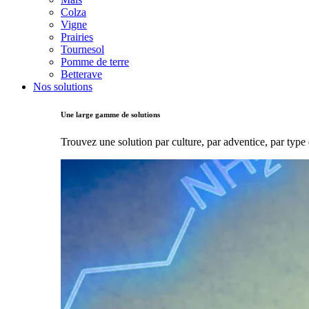
Colza
Vigne
Prairies
Tournesol
Pomme de terre
Betterave
Nos solutions
Une large gamme de solutions
Trouvez une solution par culture, par adventice, par type 