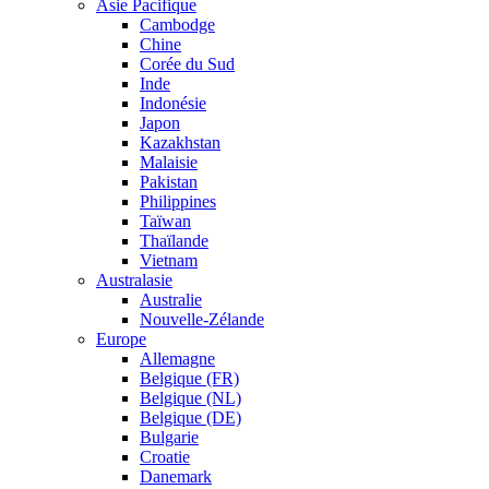
Asie Pacifique
Cambodge
Chine
Corée du Sud
Inde
Indonésie
Japon
Kazakhstan
Malaisie
Pakistan
Philippines
Taïwan
Thaïlande
Vietnam
Australasie
Australie
Nouvelle-Zélande
Europe
Allemagne
Belgique (FR)
Belgique (NL)
Belgique (DE)
Bulgarie
Croatie
Danemark