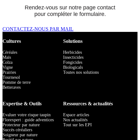
Rendez-vous sur notre page contact
pour compléter le formulaire.
CONTACTEZ-NOUS PAR MAIL
Cultures
Solutions
Céréales
Herbicides
Maïs
Insecticides
Colza
Fongicides
Vigne
Biologicals
Prairies
Toutes nos solutions
Tournesol
Pomme de terre
Betteraves
Expertise & Outils
Ressources & actualités
Evaluer votre risque taupin
Espace articles
Florexpert : guide adventices
Nos actualités
Protecteur par nature
Tout sur les EPI
Succès céréaliers
Soigneur par nature
Positif par nature