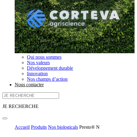
Qui nous sommes
Nos valeurs
Développement durable
Innovation
Nos champs d’action
Nous contacter
JE RECHERCHE
Accueil
Produits
Nos biologicals
Presto® N