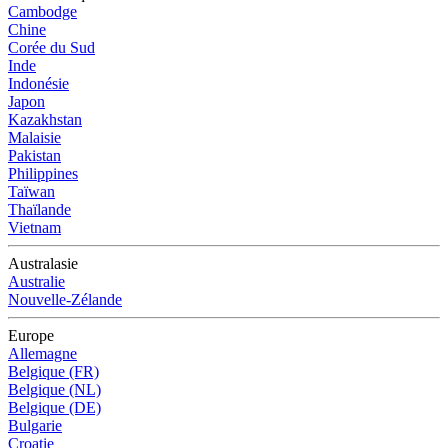
Cambodge
Chine
Corée du Sud
Inde
Indonésie
Japon
Kazakhstan
Malaisie
Pakistan
Philippines
Taïwan
Thaïlande
Vietnam
Australasie
Australie
Nouvelle-Zélande
Europe
Allemagne
Belgique (FR)
Belgique (NL)
Belgique (DE)
Bulgarie
Croatie