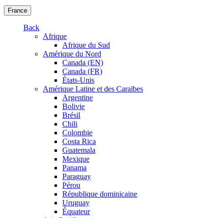
France
Back
Afrique
Afrique du Sud
Amérique du Nord
Canada (EN)
Canada (FR)
États-Unis
Amérique Latine et des Caraïbes
Argentine
Bolivie
Brésil
Chili
Colombie
Costa Rica
Guatemala
Mexique
Panama
Paraguay
Pérou
République dominicaine
Uruguay
Équateur