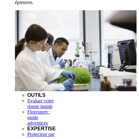
épreuves.
OUTILS
Evaluer votre
risque taupin
Florexpert :
guide
adventices
EXPERTISE
Protecteur par