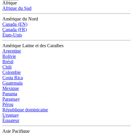
Afrique
Afrique du Sud
Amérique du Nord
Canada (EN)
Canada (FR)
États-Unis
Amérique Latine et des Caraïbes
Argentine
Bolivie
Brésil
Chili
Colombie
Costa Rica
Guatemala
Mexique
Panama
Paraguay
Pérou
République dominicaine
Uruguay
Équateur
Asie Pacifique