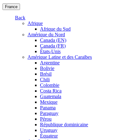
France
Back
Afrique
Afrique du Sud
Amérique du Nord
Canada (EN)
Canada (FR)
États-Unis
Amérique Latine et des Caraïbes
Argentine
Bolivie
Brésil
Chili
Colombie
Costa Rica
Guatemala
Mexique
Panama
Paraguay
Pérou
République dominicaine
Uruguay
Équateur