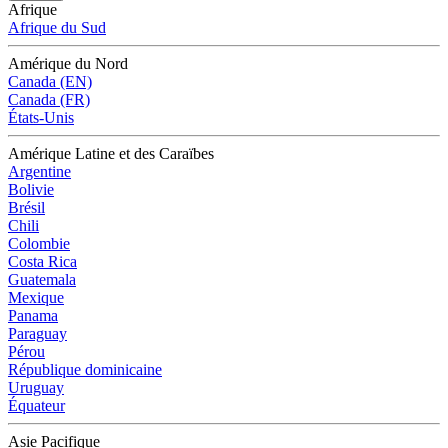
Afrique
Afrique du Sud
Amérique du Nord
Canada (EN)
Canada (FR)
États-Unis
Amérique Latine et des Caraïbes
Argentine
Bolivie
Brésil
Chili
Colombie
Costa Rica
Guatemala
Mexique
Panama
Paraguay
Pérou
République dominicaine
Uruguay
Équateur
Asie Pacifique