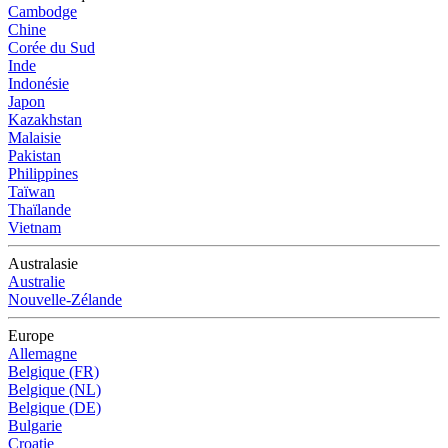
Cambodge
Chine
Corée du Sud
Inde
Indonésie
Japon
Kazakhstan
Malaisie
Pakistan
Philippines
Taïwan
Thaïlande
Vietnam
Australasie
Australie
Nouvelle-Zélande
Europe
Allemagne
Belgique (FR)
Belgique (NL)
Belgique (DE)
Bulgarie
Croatie