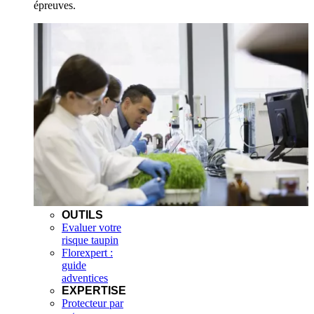
épreuves.
OUTILS
Evaluer votre
risque taupin
Florexpert :
guide
adventices
EXPERTISE
Protecteur par