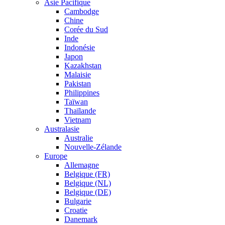
Asie Pacifique
Cambodge
Chine
Corée du Sud
Inde
Indonésie
Japon
Kazakhstan
Malaisie
Pakistan
Philippines
Taïwan
Thaïlande
Vietnam
Australasie
Australie
Nouvelle-Zélande
Europe
Allemagne
Belgique (FR)
Belgique (NL)
Belgique (DE)
Bulgarie
Croatie
Danemark