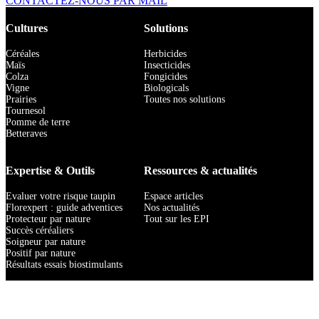
CONTACTEZ-NOUS PAR MAIL
Cultures
Solutions
Céréales
Herbicides
Maïs
Insecticides
Colza
Fongicides
Vigne
Biologicals
Prairies
Toutes nos solutions
Tournesol
Pomme de terre
Betteraves
Expertise & Outils
Ressources & actualités
Evaluer votre risque taupin
Espace articles
Florexpert : guide adventices
Nos actualités
Protecteur par nature
Tout sur les EPI
Succès céréaliers
Soigneur par nature
Positif par nature
Résultats essais biostimulants