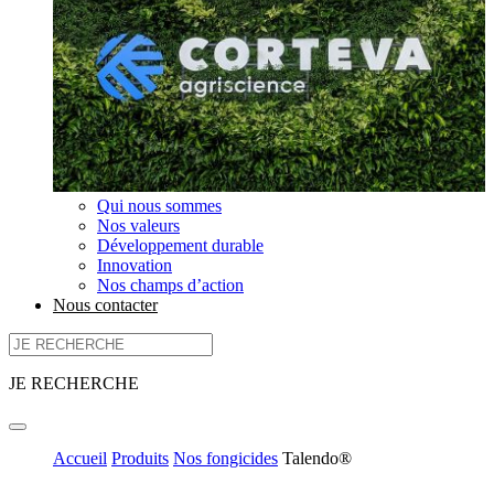
Qui nous sommes
Nos valeurs
Développement durable
Innovation
Nos champs d’action
Nous contacter
JE RECHERCHE
Accueil
Produits
Nos fongicides
Talendo®