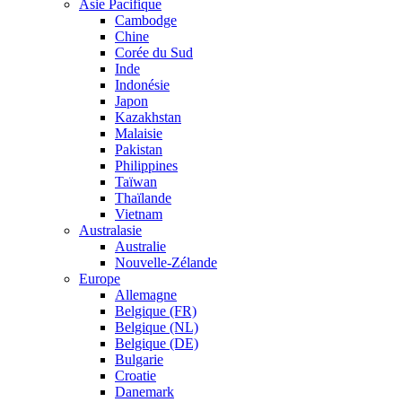
Asie Pacifique
Cambodge
Chine
Corée du Sud
Inde
Indonésie
Japon
Kazakhstan
Malaisie
Pakistan
Philippines
Taïwan
Thaïlande
Vietnam
Australasie
Australie
Nouvelle-Zélande
Europe
Allemagne
Belgique (FR)
Belgique (NL)
Belgique (DE)
Bulgarie
Croatie
Danemark