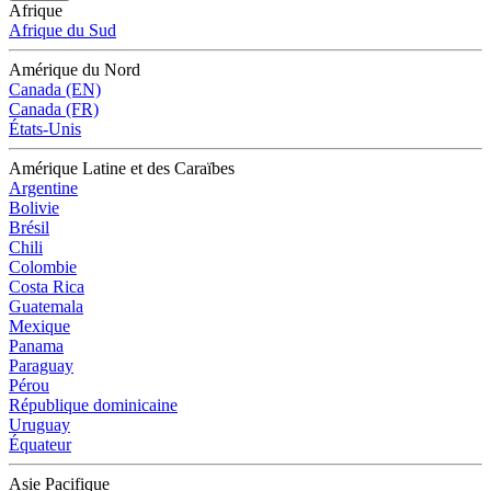
Afrique
Afrique du Sud
Amérique du Nord
Canada (EN)
Canada (FR)
États-Unis
Amérique Latine et des Caraïbes
Argentine
Bolivie
Brésil
Chili
Colombie
Costa Rica
Guatemala
Mexique
Panama
Paraguay
Pérou
République dominicaine
Uruguay
Équateur
Asie Pacifique