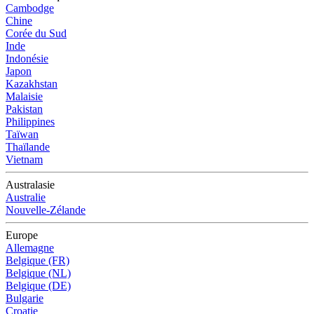
Cambodge
Chine
Corée du Sud
Inde
Indonésie
Japon
Kazakhstan
Malaisie
Pakistan
Philippines
Taïwan
Thaïlande
Vietnam
Australasie
Australie
Nouvelle-Zélande
Europe
Allemagne
Belgique (FR)
Belgique (NL)
Belgique (DE)
Bulgarie
Croatie