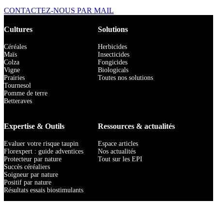
CONTACTEZ-NOUS PAR MAIL
Cultures
Solutions
Céréales
Herbicides
Maïs
Insecticides
Colza
Fongicides
Vigne
Biologicals
Prairies
Toutes nos solutions
Tournesol
Pomme de terre
Betteraves
Expertise & Outils
Ressources & actualités
Evaluer votre risque taupin
Espace articles
Florexpert : guide adventices
Nos actualités
Protecteur par nature
Tout sur les EPI
Succès céréaliers
Soigneur par nature
Positif par nature
Résultats essais biostimulants