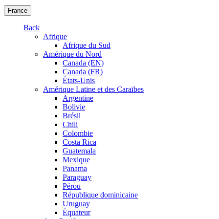
France
Back
Afrique
Afrique du Sud
Amérique du Nord
Canada (EN)
Canada (FR)
États-Unis
Amérique Latine et des Caraïbes
Argentine
Bolivie
Brésil
Chili
Colombie
Costa Rica
Guatemala
Mexique
Panama
Paraguay
Pérou
République dominicaine
Uruguay
Équateur