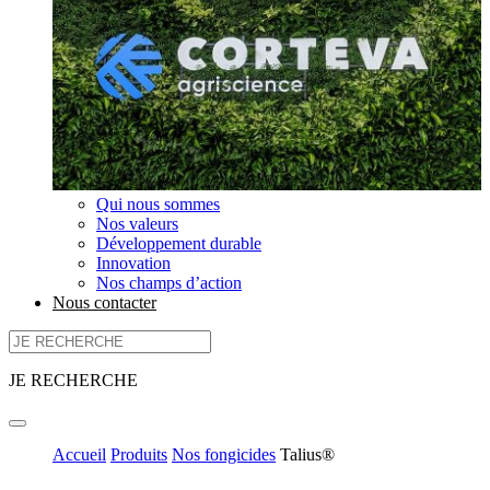
Qui nous sommes
Nos valeurs
Développement durable
Innovation
Nos champs d’action
Nous contacter
JE RECHERCHE
Accueil
Produits
Nos fongicides
Talius®