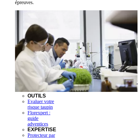
épreuves.
OUTILS
Evaluer votre
risque taupin
Florexpert :
guide
adventices
EXPERTISE
Protecteur par