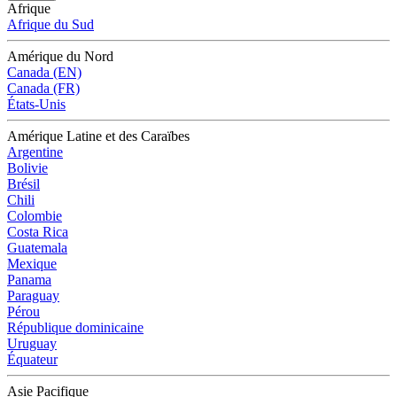
Afrique
Afrique du Sud
Amérique du Nord
Canada (EN)
Canada (FR)
États-Unis
Amérique Latine et des Caraïbes
Argentine
Bolivie
Brésil
Chili
Colombie
Costa Rica
Guatemala
Mexique
Panama
Paraguay
Pérou
République dominicaine
Uruguay
Équateur
Asie Pacifique