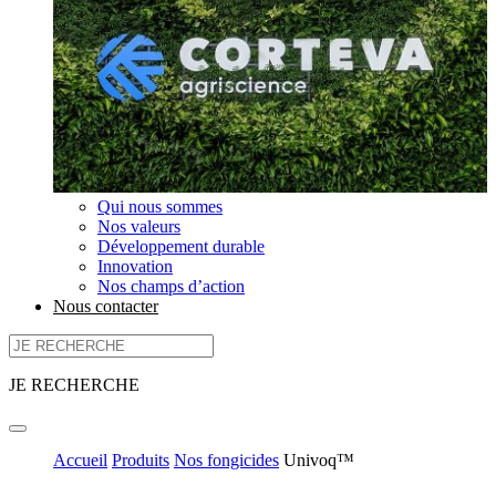
Qui nous sommes
Nos valeurs
Développement durable
Innovation
Nos champs d’action
Nous contacter
JE RECHERCHE
Accueil
Produits
Nos fongicides
Univoq™