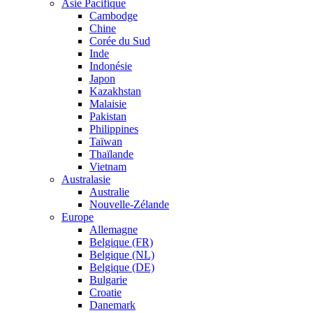
Asie Pacifique
Cambodge
Chine
Corée du Sud
Inde
Indonésie
Japon
Kazakhstan
Malaisie
Pakistan
Philippines
Taïwan
Thaïlande
Vietnam
Australasie
Australie
Nouvelle-Zélande
Europe
Allemagne
Belgique (FR)
Belgique (NL)
Belgique (DE)
Bulgarie
Croatie
Danemark