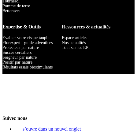
Tournesol
Pomme de terre
Betteraves
Expertise & Outils
Ressources & actualités
Evaluer votre risque taupin
Espace articles
Florexpert : guide adventices
Nos actualités
Protecteur par nature
Tout sur les EPI
Succès céréaliers
Soigneur par nature
Positif par nature
Résultats essais biostimulants
Suivez-nous
s’ouvre dans un nouvel onglet