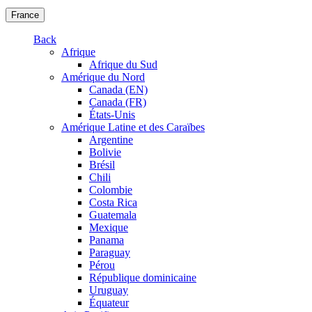
France
Back
Afrique
Afrique du Sud
Amérique du Nord
Canada (EN)
Canada (FR)
États-Unis
Amérique Latine et des Caraïbes
Argentine
Bolivie
Brésil
Chili
Colombie
Costa Rica
Guatemala
Mexique
Panama
Paraguay
Pérou
République dominicaine
Uruguay
Équateur