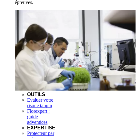
épreuves.
OUTILS
Evaluer votre
risque taupin
Florexpert :
guide
adventices
EXPERTISE
Protecteur par