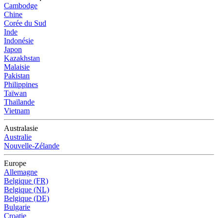
Cambodge
Chine
Corée du Sud
Inde
Indonésie
Japon
Kazakhstan
Malaisie
Pakistan
Philippines
Taïwan
Thaïlande
Vietnam
Australasie
Australie
Nouvelle-Zélande
Europe
Allemagne
Belgique (FR)
Belgique (NL)
Belgique (DE)
Bulgarie
Croatie