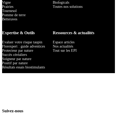
Vigne
Biologicals
Prairies
Toutes nos solutions
Tournesol
Pomme de terre
Betteraves
Expertise & Outils
Ressources & actualités
Evaluer votre risque taupin
Espace articles
Florexpert : guide adventices
Nos actualités
Protecteur par nature
Tout sur les EPI
Succès céréaliers
Soigneur par nature
Positif par nature
Résultats essais biostimulants
Suivez-nous