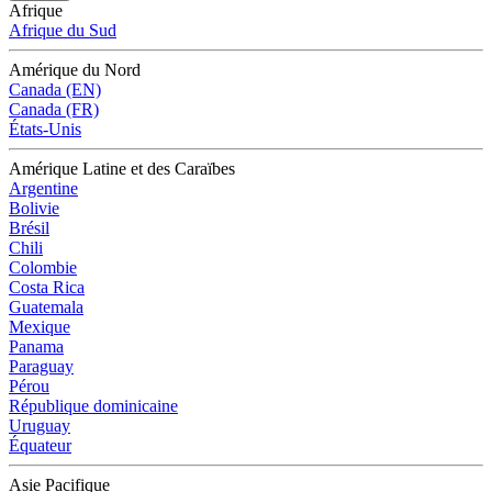
Afrique
Afrique du Sud
Amérique du Nord
Canada (EN)
Canada (FR)
États-Unis
Amérique Latine et des Caraïbes
Argentine
Bolivie
Brésil
Chili
Colombie
Costa Rica
Guatemala
Mexique
Panama
Paraguay
Pérou
République dominicaine
Uruguay
Équateur
Asie Pacifique