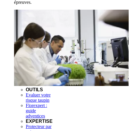
épreuves.
OUTILS
Evaluer votre
risque taupin
Florexpert :
guide
adventices
EXPERTISE
Protecteur par