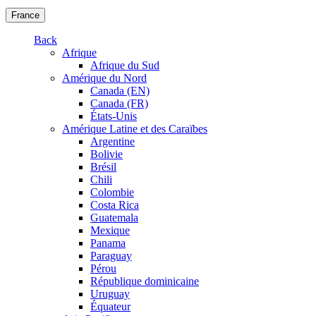
France
Back
Afrique
Afrique du Sud
Amérique du Nord
Canada (EN)
Canada (FR)
États-Unis
Amérique Latine et des Caraïbes
Argentine
Bolivie
Brésil
Chili
Colombie
Costa Rica
Guatemala
Mexique
Panama
Paraguay
Pérou
République dominicaine
Uruguay
Équateur