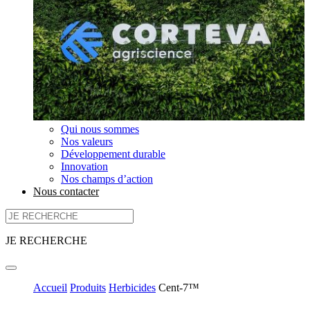
Qui nous sommes
Nos valeurs
Développement durable
Innovation
Nos champs d’action
Nous contacter
JE RECHERCHE
Accueil
Produits
Herbicides
Cent-7™​