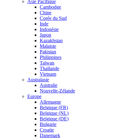
Asie Pacifique
Cambodge
Chine
Corée du Sud
Inde
Indonésie
Japon
Kazakhstan
Malaisie
Pakistan
Philippines
Taïwan
Thaïlande
Vietnam
Australasie
Australie
Nouvelle-Zélande
Europe
Allemagne
Belgique (FR)
Belgique (NL)
Belgique (DE)
Bulgarie
Croatie
Danemark