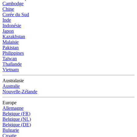
Cambodge
Chine
Corée du Sud
Inde
Indonésie
Japon
Kazakhstan
Malaisie
Pakistan
Philippines
Taïwan
Thaïlande
Vietnam
Australasie
Australie
Nouvelle-Zélande
Europe
Allemagne
Belgique (FR)
Belgique (NL)
Belgique (DE)
Bulgarie
Croatie