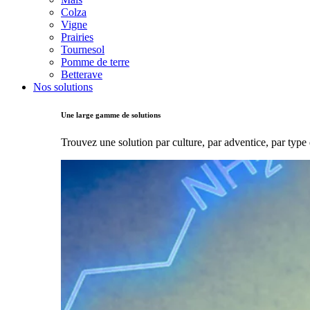
Colza
Vigne
Prairies
Tournesol
Pomme de terre
Betterave
Nos solutions
Une large gamme de solutions
Trouvez une solution par culture, par adventice, par type 