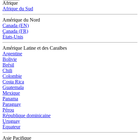
Afrique
Afrique du Sud
Amérique du Nord
Canada (EN)
Canada (FR)
États-Unis
Amérique Latine et des Caraïbes
Argentine
Bolivie
Brésil
Chili
Colombie
Costa Rica
Guatemala
Mexique
Panama
Paraguay
Pérou
République dominicaine
Uruguay
Équateur
Asie Pacifique