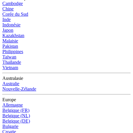
Cambodge
Chine
Corée du Sud
Inde
Indonésie
Japon
Kazakhstan
Malaisie
Pakistan
Philippines
Taïwan
Thaïlande
Vietnam
Australasie
Australie
Nouvelle-Zélande
Europe
Allemagne
Belgique (FR)
Belgique (NL)
Belgique (DE)
Bulgarie
Croatie