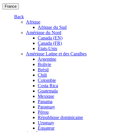
France
Back
Afrique
Afrique du Sud
Amérique du Nord
Canada (EN)
Canada (FR)
États-Unis
Amérique Latine et des Caraïbes
Argentine
Bolivie
Brésil
Chili
Colombie
Costa Rica
Guatemala
Mexique
Panama
Paraguay
Pérou
République dominicaine
Uruguay
Équateur