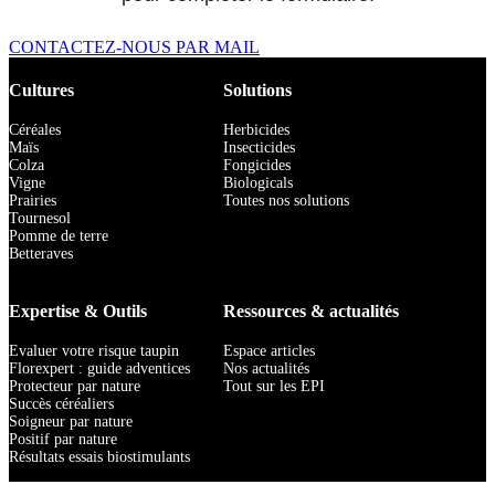
CONTACTEZ-NOUS PAR MAIL
Cultures
Solutions
Céréales
Herbicides
Maïs
Insecticides
Colza
Fongicides
Vigne
Biologicals
Prairies
Toutes nos solutions
Tournesol
Pomme de terre
Betteraves
Expertise & Outils
Ressources & actualités
Evaluer votre risque taupin
Espace articles
Florexpert : guide adventices
Nos actualités
Protecteur par nature
Tout sur les EPI
Succès céréaliers
Soigneur par nature
Positif par nature
Résultats essais biostimulants