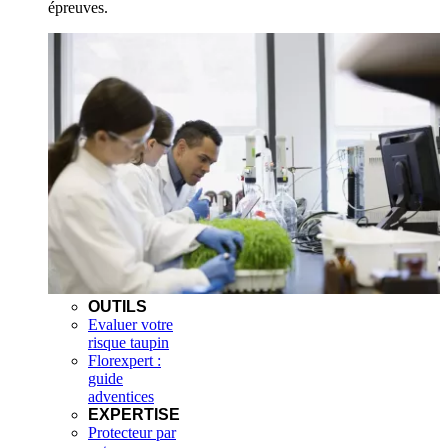
épreuves.
OUTILS
Evaluer votre
risque taupin
Florexpert :
guide
adventices
EXPERTISE
Protecteur par