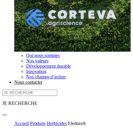
Qui nous sommes
Nos valeurs
Développement durable
Innovation
Nos champs d’action
Nous contacter
JE RECHERCHE
Accueil
Produits
Herbicides
Eledura®