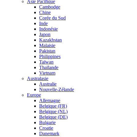
Asie Pacifique
Cambodge
Chine
Corée du Sud
Inde
Indonésie
Japon
Kazakhstan
Malaisie
Pakistan
Philippines
Taïwan
Thaïlande
Vietnam
Australasie
Australie
Nouvelle-Zélande
Europe
Allemagne
Belgique (FR)
Belgique (NL)
Belgique (DE)
Bulgarie
Croatie
Danemark