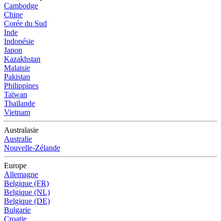
Cambodge
Chine
Corée du Sud
Inde
Indonésie
Japon
Kazakhstan
Malaisie
Pakistan
Philippines
Taïwan
Thaïlande
Vietnam
Australasie
Australie
Nouvelle-Zélande
Europe
Allemagne
Belgique (FR)
Belgique (NL)
Belgique (DE)
Bulgarie
Croatie