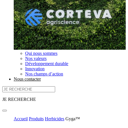
Qui nous sommes
Nos valeurs
Développement durable
Innovation
Nos champs d’action
Nous contacter
JE RECHERCHE
Accueil
Produits
Herbicides
Gyga™