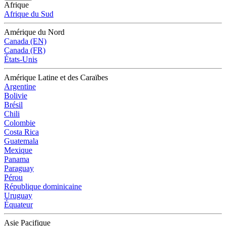
Afrique
Afrique du Sud
Amérique du Nord
Canada (EN)
Canada (FR)
États-Unis
Amérique Latine et des Caraïbes
Argentine
Bolivie
Brésil
Chili
Colombie
Costa Rica
Guatemala
Mexique
Panama
Paraguay
Pérou
République dominicaine
Uruguay
Équateur
Asie Pacifique