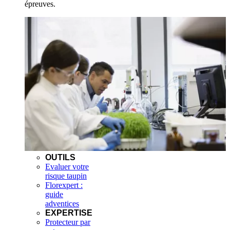
épreuves.
OUTILS
Evaluer votre
risque taupin
Florexpert :
guide
adventices
EXPERTISE
Protecteur par