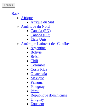
France
Back
Afrique
Afrique du Sud
Amérique du Nord
Canada (EN)
Canada (FR)
États-Unis
Amérique Latine et des Caraïbes
Argentine
Bolivie
Brésil
Chili
Colombie
Costa Rica
Guatemala
Mexique
Panama
Paraguay
Pérou
République dominicaine
Uruguay
Équateur