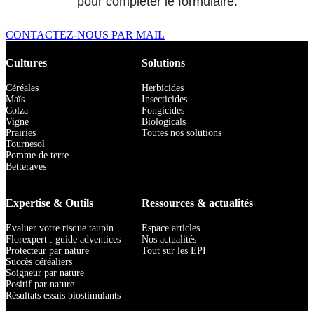
pour compléter le formulaire.
CONTACTEZ-NOUS PAR MAIL
Cultures
Solutions
Céréales
Herbicides
Maïs
Insecticides
Colza
Fongicides
Vigne
Biologicals
Prairies
Toutes nos solutions
Tournesol
Pomme de terre
Betteraves
Expertise & Outils
Ressources & actualités
Evaluer votre risque taupin
Espace articles
Florexpert : guide adventices
Nos actualités
Protecteur par nature
Tout sur les EPI
Succès céréaliers
Soigneur par nature
Positif par nature
Résultats essais biostimulants