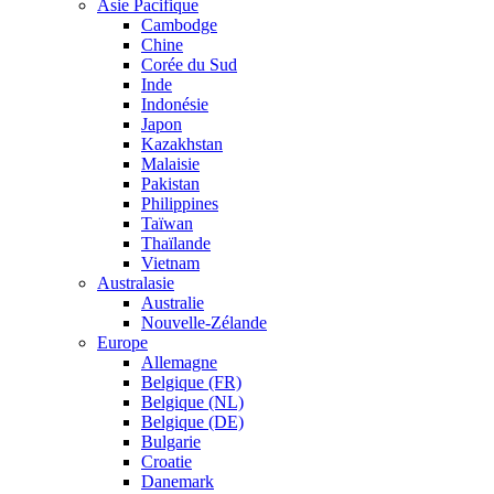
Asie Pacifique
Cambodge
Chine
Corée du Sud
Inde
Indonésie
Japon
Kazakhstan
Malaisie
Pakistan
Philippines
Taïwan
Thaïlande
Vietnam
Australasie
Australie
Nouvelle-Zélande
Europe
Allemagne
Belgique (FR)
Belgique (NL)
Belgique (DE)
Bulgarie
Croatie
Danemark