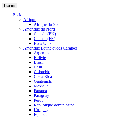
France
Back
Afrique
Afrique du Sud
Amérique du Nord
Canada (EN)
Canada (FR)
États-Unis
Amérique Latine et des Caraïbes
Argentine
Bolivie
Brésil
Chili
Colombie
Costa Rica
Guatemala
Mexique
Panama
Paraguay
Pérou
République dominicaine
Uruguay
Équateur