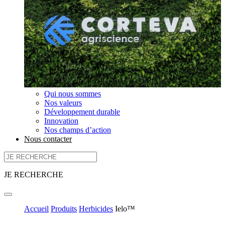
Qui nous sommes
Nos valeurs
Développement durable
Innovation
Nos champs d’action
Nous contacter
JE RECHERCHE
Accueil
Produits
Herbicides
Ielo™