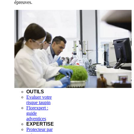
épreuves.
OUTILS
Evaluer votre
risque taupin
Florexpert :
guide
adventices
EXPERTISE
Protecteur par