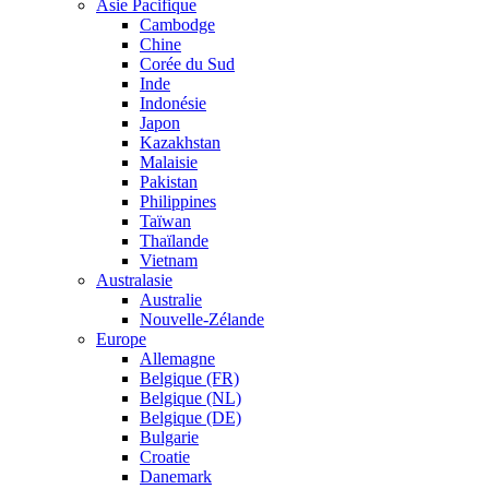
Asie Pacifique
Cambodge
Chine
Corée du Sud
Inde
Indonésie
Japon
Kazakhstan
Malaisie
Pakistan
Philippines
Taïwan
Thaïlande
Vietnam
Australasie
Australie
Nouvelle-Zélande
Europe
Allemagne
Belgique (FR)
Belgique (NL)
Belgique (DE)
Bulgarie
Croatie
Danemark