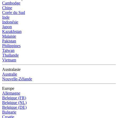
Cambodge
Chine
Corée du Sud
Inde
Indonésie
Japon
Kazakhstan
Malaisie
Pakistan
Philippines
Taïwan
Thaïlande
Vietnam
Australasie
Australie
Nouvelle-Zélande
Europe
Allemagne
Belgique (FR)
Belgique (NL)
Belgique (DE)
Bulgarie
Croatie