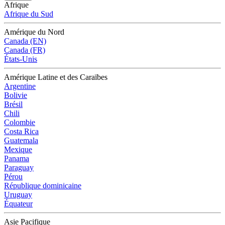
Afrique
Afrique du Sud
Amérique du Nord
Canada (EN)
Canada (FR)
États-Unis
Amérique Latine et des Caraïbes
Argentine
Bolivie
Brésil
Chili
Colombie
Costa Rica
Guatemala
Mexique
Panama
Paraguay
Pérou
République dominicaine
Uruguay
Équateur
Asie Pacifique