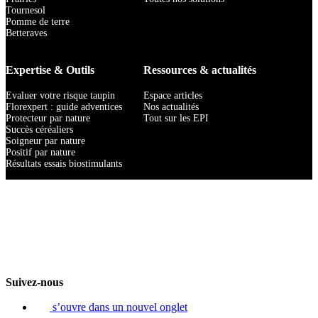
Tournesol
Pomme de terre
Betteraves
Expertise & Outils
Ressources & actualités
Evaluer votre risque taupin
Espace articles
Florexpert : guide adventices
Nos actualités
Protecteur par nature
Tout sur les EPI
Succès céréaliers
Soigneur par nature
Positif par nature
Résultats essais biostimulants
Suivez-nous
s’ouvre dans un nouvel onglet