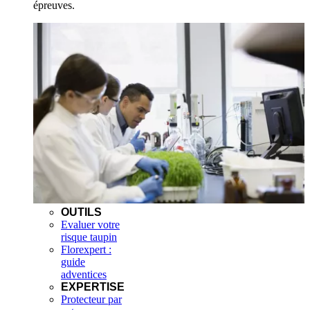
épreuves.
OUTILS
Evaluer votre
risque taupin
Florexpert :
guide
adventices
EXPERTISE
Protecteur par