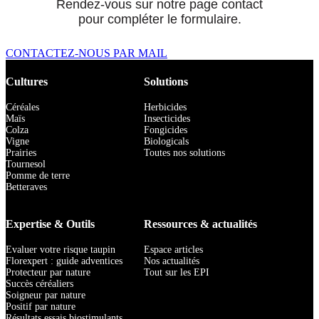
Rendez-vous sur notre page contact
pour compléter le formulaire.
CONTACTEZ-NOUS PAR MAIL
Cultures
Solutions
Céréales
Herbicides
Maïs
Insecticides
Colza
Fongicides
Vigne
Biologicals
Prairies
Toutes nos solutions
Tournesol
Pomme de terre
Betteraves
Expertise & Outils
Ressources & actualités
Evaluer votre risque taupin
Espace articles
Florexpert : guide adventices
Nos actualités
Protecteur par nature
Tout sur les EPI
Succès céréaliers
Soigneur par nature
Positif par nature
Résultats essais biostimulants