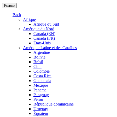
France
Back
Afrique
Afrique du Sud
Amérique du Nord
Canada (EN)
Canada (FR)
États-Unis
Amérique Latine et des Caraïbes
Argentine
Bolivie
Brésil
Chili
Colombie
Costa Rica
Guatemala
Mexique
Panama
Paraguay
Pérou
République dominicaine
Uruguay
Équateur