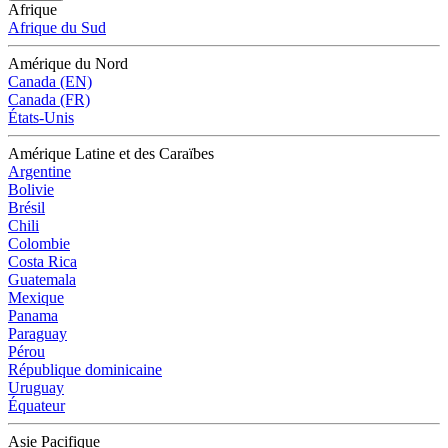
Afrique
Afrique du Sud
Amérique du Nord
Canada (EN)
Canada (FR)
États-Unis
Amérique Latine et des Caraïbes
Argentine
Bolivie
Brésil
Chili
Colombie
Costa Rica
Guatemala
Mexique
Panama
Paraguay
Pérou
République dominicaine
Uruguay
Équateur
Asie Pacifique