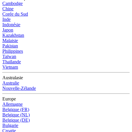
Cambodge
Chine
Corée du Sud
Inde
Indonésie
Japon
Kazakhstan
Malaisie
Pakistan
Philippines
Taïwan
Thaïlande
Vietnam
Australasie
Australie
Nouvelle-Zélande
Europe
Allemagne
Belgique (FR)
Belgique (NL)
Belgique (DE)
Bulgarie
Croatie