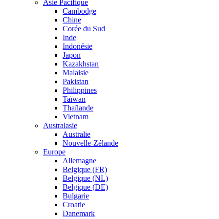
Asie Pacifique
Cambodge
Chine
Corée du Sud
Inde
Indonésie
Japon
Kazakhstan
Malaisie
Pakistan
Philippines
Taïwan
Thaïlande
Vietnam
Australasie
Australie
Nouvelle-Zélande
Europe
Allemagne
Belgique (FR)
Belgique (NL)
Belgique (DE)
Bulgarie
Croatie
Danemark