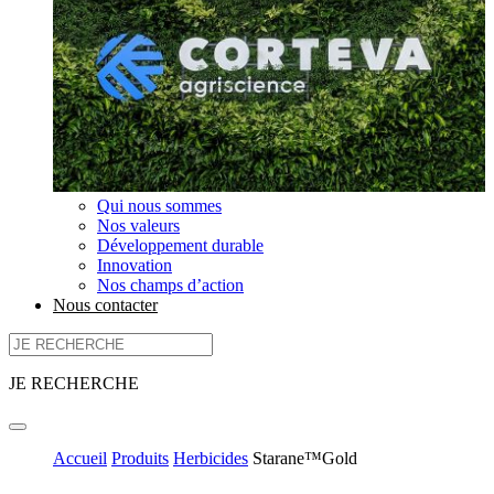
Qui nous sommes
Nos valeurs
Développement durable
Innovation
Nos champs d’action
Nous contacter
JE RECHERCHE
Accueil
Produits
Herbicides
Starane™Gold