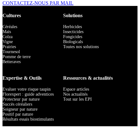
CONTACTEZ-NOUS PAR MAIL
Cultures
Solutions
Céréales
Herbicides
Maïs
Insecticides
Colza
Fongicides
Vigne
Biologicals
Prairies
Toutes nos solutions
Tournesol
Pomme de terre
Betteraves
Expertise & Outils
Ressources & actualités
Evaluer votre risque taupin
Espace articles
Florexpert : guide adventices
Nos actualités
Protecteur par nature
Tout sur les EPI
Succès céréaliers
Soigneur par nature
Positif par nature
Résultats essais biostimulants