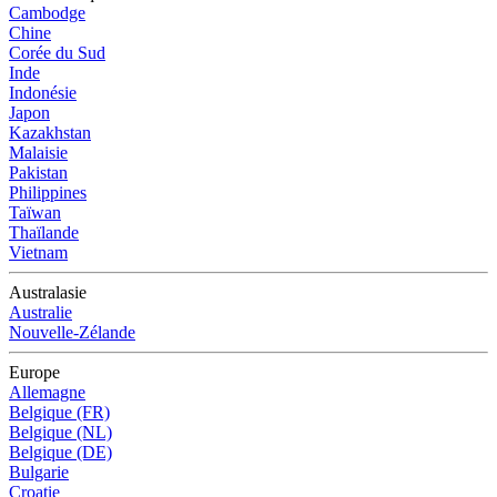
Cambodge
Chine
Corée du Sud
Inde
Indonésie
Japon
Kazakhstan
Malaisie
Pakistan
Philippines
Taïwan
Thaïlande
Vietnam
Australasie
Australie
Nouvelle-Zélande
Europe
Allemagne
Belgique (FR)
Belgique (NL)
Belgique (DE)
Bulgarie
Croatie