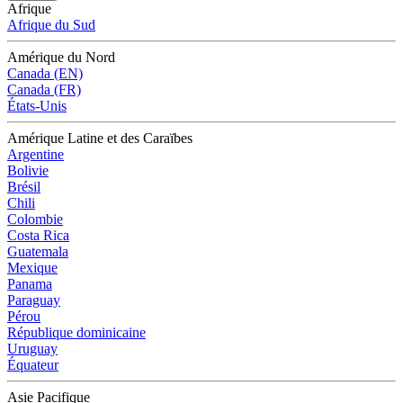
Afrique
Afrique du Sud
Amérique du Nord
Canada (EN)
Canada (FR)
États-Unis
Amérique Latine et des Caraïbes
Argentine
Bolivie
Brésil
Chili
Colombie
Costa Rica
Guatemala
Mexique
Panama
Paraguay
Pérou
République dominicaine
Uruguay
Équateur
Asie Pacifique