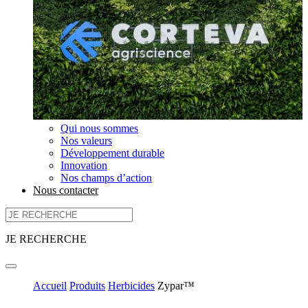
Qui nous sommes
Nos valeurs
Développement durable
Innovation
Nos champs d’action
Nous contacter
JE RECHERCHE
Accueil
Produits
Herbicides
Zypar™