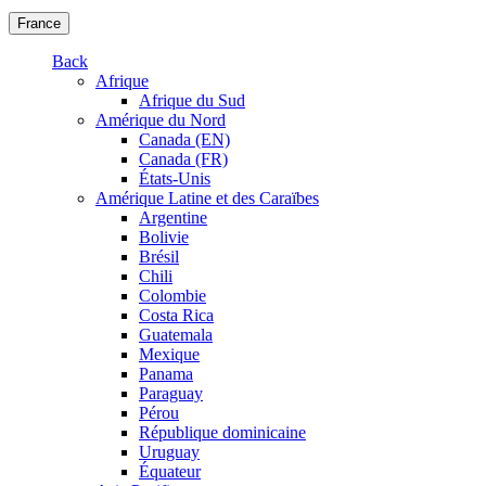
France
Back
Afrique
Afrique du Sud
Amérique du Nord
Canada (EN)
Canada (FR)
États-Unis
Amérique Latine et des Caraïbes
Argentine
Bolivie
Brésil
Chili
Colombie
Costa Rica
Guatemala
Mexique
Panama
Paraguay
Pérou
République dominicaine
Uruguay
Équateur