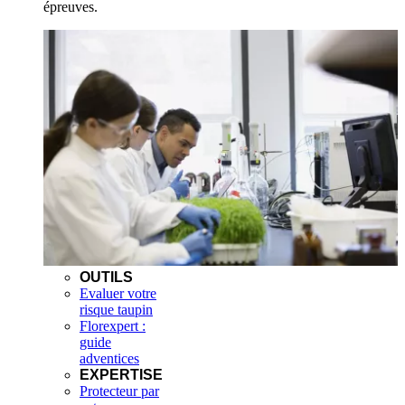
épreuves.
OUTILS
Evaluer votre
risque taupin
Florexpert :
guide
adventices
EXPERTISE
Protecteur par