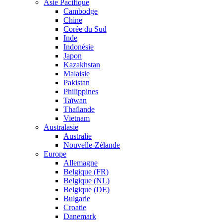
Asie Pacifique
Cambodge
Chine
Corée du Sud
Inde
Indonésie
Japon
Kazakhstan
Malaisie
Pakistan
Philippines
Taïwan
Thaïlande
Vietnam
Australasie
Australie
Nouvelle-Zélande
Europe
Allemagne
Belgique (FR)
Belgique (NL)
Belgique (DE)
Bulgarie
Croatie
Danemark