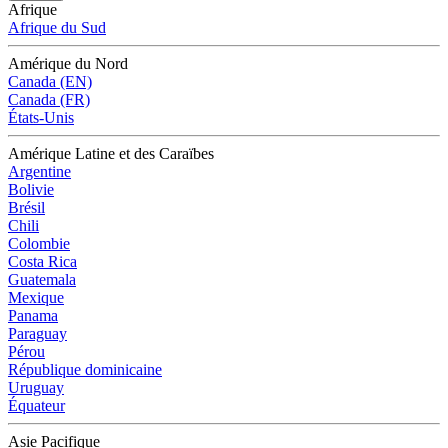
Afrique
Afrique du Sud
Amérique du Nord
Canada (EN)
Canada (FR)
États-Unis
Amérique Latine et des Caraïbes
Argentine
Bolivie
Brésil
Chili
Colombie
Costa Rica
Guatemala
Mexique
Panama
Paraguay
Pérou
République dominicaine
Uruguay
Équateur
Asie Pacifique