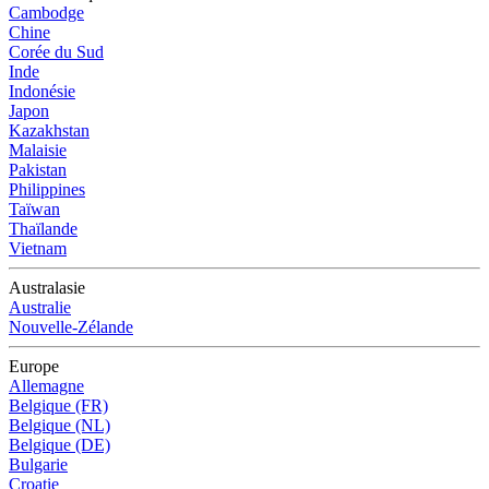
Cambodge
Chine
Corée du Sud
Inde
Indonésie
Japon
Kazakhstan
Malaisie
Pakistan
Philippines
Taïwan
Thaïlande
Vietnam
Australasie
Australie
Nouvelle-Zélande
Europe
Allemagne
Belgique (FR)
Belgique (NL)
Belgique (DE)
Bulgarie
Croatie