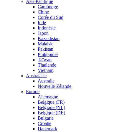
Asie Pacifique
Cambodge
Chine
Corée du Sud
Inde
Indonésie
Japon
Kazakhstan
Malaisie
Pakistan
Philippines
Taïwan
Thaïlande
Vietnam
Australasie
Australie
Nouvelle-Zélande
Europe
Allemagne
Belgique (FR)
Belgique (NL)
Belgique (DE)
Bulgarie
Croatie
Danemark