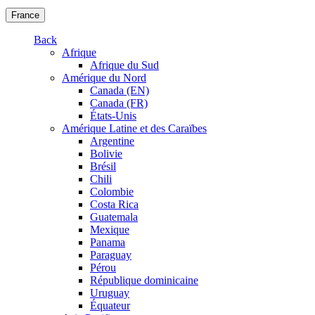
France
Back
Afrique
Afrique du Sud
Amérique du Nord
Canada (EN)
Canada (FR)
États-Unis
Amérique Latine et des Caraïbes
Argentine
Bolivie
Brésil
Chili
Colombie
Costa Rica
Guatemala
Mexique
Panama
Paraguay
Pérou
République dominicaine
Uruguay
Équateur