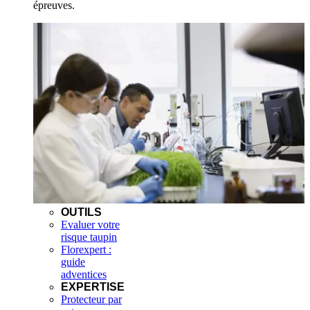
épreuves.
OUTILS
Evaluer votre
risque taupin
Florexpert :
guide
adventices
EXPERTISE
Protecteur par