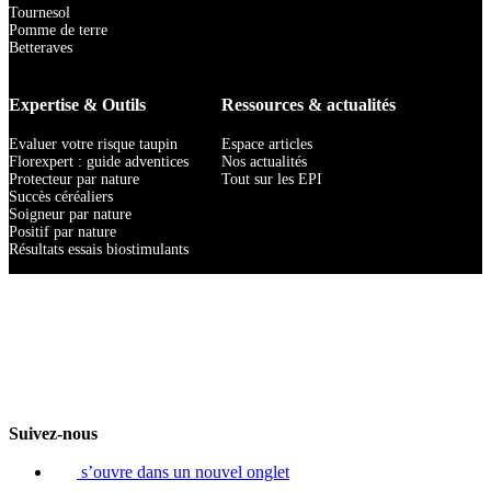
Tournesol
Pomme de terre
Betteraves
Expertise & Outils
Ressources & actualités
Evaluer votre risque taupin
Espace articles
Florexpert : guide adventices
Nos actualités
Protecteur par nature
Tout sur les EPI
Succès céréaliers
Soigneur par nature
Positif par nature
Résultats essais biostimulants
Suivez-nous
s’ouvre dans un nouvel onglet