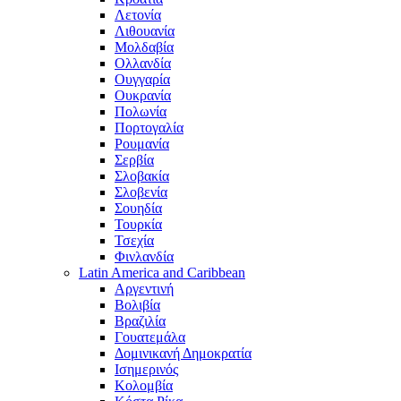
Λετονία
Λιθουανία
Μολδαβία
Ολλανδία
Ουγγαρία
Ουκρανία
Πολωνία
Πορτογαλία
Ρουμανία
Σερβία
Σλοβακία
Σλοβενία
Σουηδία
Τουρκία
Τσεχία
Φινλανδία
Latin America and Caribbean
Αργεντινή
Βολιβία
Βραζιλία
Γουατεμάλα
Δομινικανή Δημοκρατία
Ισημερινός
Κολομβία