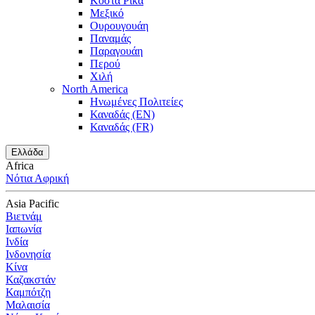
Κόστα Ρίκα
Μεξικό
Ουρουγουάη
Παναμάς
Παραγουάη
Περού
Χιλή
North America
Ηνωμένες Πολιτείες
Καναδάς (EN)
Καναδάς (FR)
Ελλάδα
Africa
Νότια Αφρική
Asia Pacific
Βιετνάμ
Ιαπωνία
Ινδία
Ινδονησία
Κίνα
Καζακστάν
Καμπότζη
Μαλαισία