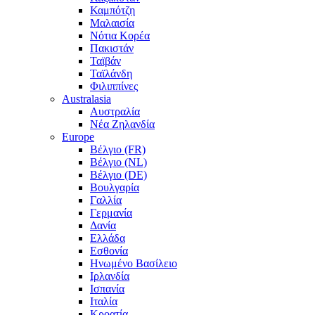
Καμπότζη
Μαλαισία
Νότια Κορέα
Πακιστάν
Ταϊβάν
Ταϊλάνδη
Φιλιππίνες
Australasia
Αυστραλία
Νέα Ζηλανδία
Europe
Βέλγιο (FR)
Βέλγιο (NL)
Βέλγιο (DE)
Βουλγαρία
Γαλλία
Γερμανία
Δανία
Ελλάδα
Εσθονία
Ηνωμένο Βασίλειο
Ιρλανδία
Ισπανία
Ιταλία
Κροατία