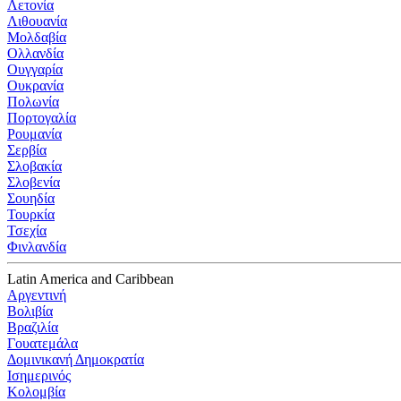
Λετονία
Λιθουανία
Μολδαβία
Ολλανδία
Ουγγαρία
Ουκρανία
Πολωνία
Πορτογαλία
Ρουμανία
Σερβία
Σλοβακία
Σλοβενία
Σουηδία
Τουρκία
Τσεχία
Φινλανδία
Latin America and Caribbean
Αργεντινή
Βολιβία
Βραζιλία
Γουατεμάλα
Δομινικανή Δημοκρατία
Ισημερινός
Κολομβία