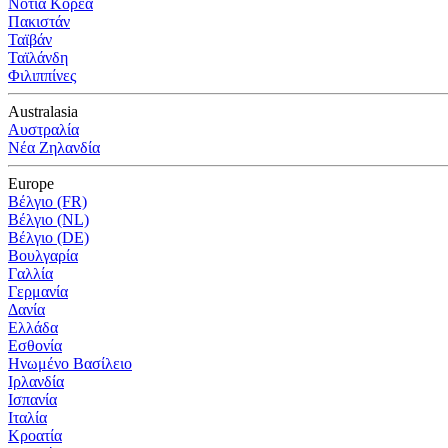
Νότια Κορέα
Πακιστάν
Ταϊβάν
Ταϊλάνδη
Φιλιππίνες
Australasia
Αυστραλία
Νέα Ζηλανδία
Europe
Βέλγιο (FR)
Βέλγιο (NL)
Βέλγιο (DE)
Βουλγαρία
Γαλλία
Γερμανία
Δανία
Ελλάδα
Εσθονία
Ηνωμένο Βασίλειο
Ιρλανδία
Ισπανία
Ιταλία
Κροατία