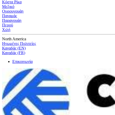
Κόστα Ρίκα
Μεξικό
Ουρουγουάη
Παναμάς
Παραγουάη
Περού
Χιλή
North America
Ηνωμένες Πολιτείες
Καναδάς (EN)
Καναδάς (FR)
Επικοινωνία