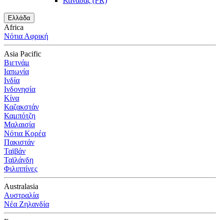
Καναδάς (FR)
Ελλάδα
Africa
Νότια Αφρική
Asia Pacific
Βιετνάμ
Ιαπωνία
Ινδία
Ινδονησία
Κίνα
Καζακστάν
Καμπότζη
Μαλαισία
Νότια Κορέα
Πακιστάν
Ταϊβάν
Ταϊλάνδη
Φιλιππίνες
Australasia
Αυστραλία
Νέα Ζηλανδία