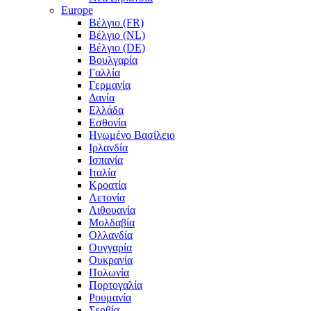
Europe
Βέλγιο (FR)
Βέλγιο (NL)
Βέλγιο (DE)
Βουλγαρία
Γαλλία
Γερμανία
Δανία
Ελλάδα
Εσθονία
Ηνωμένο Βασίλειο
Ιρλανδία
Ισπανία
Ιταλία
Κροατία
Λετονία
Λιθουανία
Μολδαβία
Ολλανδία
Ουγγαρία
Ουκρανία
Πολωνία
Πορτογαλία
Ρουμανία
Σερβία