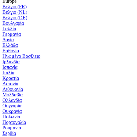
Europe
Βέλγιο (FR)
Βέλγιο (NL)
Βέλγιο (DE)
Βουλγαρία
Γαλλία
Γερμανία
Δανία
Ελλάδα
Εσθονία
Ηνωμένο Βασίλειο
Ιρλανδία
Ισπανία
Ιταλία
Κροατία
Λετονία
Λιθουανία
Μολδαβία
Ολλανδία
Ουγγαρία
Ουκρανία
Πολωνία
Πορτογαλία
Ρουμανία
Σερβία