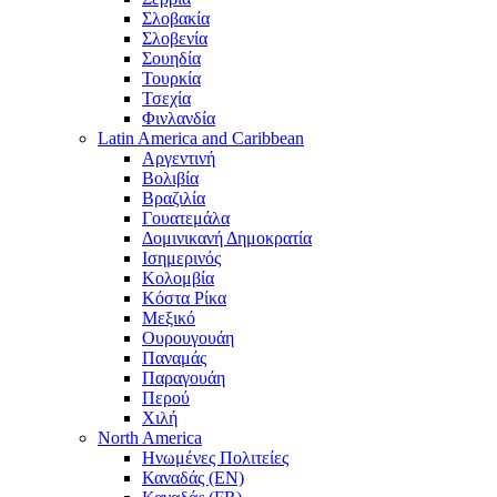
Σλοβακία
Σλοβενία
Σουηδία
Τουρκία
Τσεχία
Φινλανδία
Latin America and Caribbean
Αργεντινή
Βολιβία
Βραζιλία
Γουατεμάλα
Δομινικανή Δημοκρατία
Ισημερινός
Κολομβία
Κόστα Ρίκα
Μεξικό
Ουρουγουάη
Παναμάς
Παραγουάη
Περού
Χιλή
North America
Ηνωμένες Πολιτείες
Καναδάς (EN)