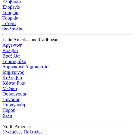
Σλοβακία
Σλοβενία
Σουηδία
Τουρκία
Τσεχία
Φινλανδία
Latin America and Caribbean
Αργεντινή
Βολιβία
Βραζιλία
Γουατεμάλα
Δομινικανή Δημοκρατία
Ισημερινός
Κολομβία
Κόστα Ρίκα
Μεξικό
Ουρουγουάη
Παναμάς
Παραγουάη
Περού
Χιλή
North America
Ηνωμένες Πολιτείες