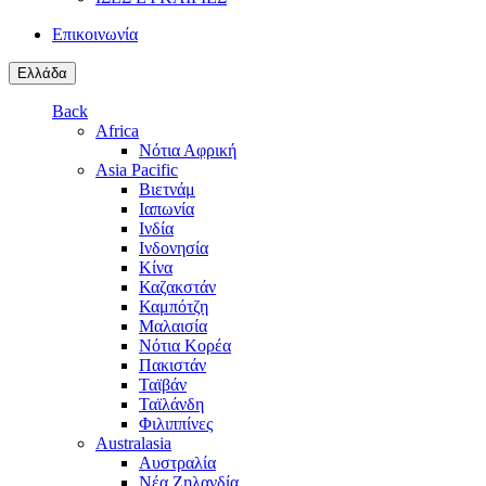
Επικοινωνία
Ελλάδα
Back
Africa
Νότια Αφρική
Asia Pacific
Βιετνάμ
Ιαπωνία
Ινδία
Ινδονησία
Κίνα
Καζακστάν
Καμπότζη
Μαλαισία
Νότια Κορέα
Πακιστάν
Ταϊβάν
Ταϊλάνδη
Φιλιππίνες
Australasia
Αυστραλία
Νέα Ζηλανδία