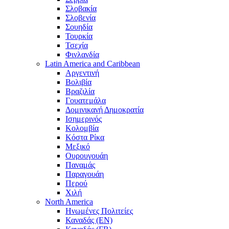
Σλοβακία
Σλοβενία
Σουηδία
Τουρκία
Τσεχία
Φινλανδία
Latin America and Caribbean
Αργεντινή
Βολιβία
Βραζιλία
Γουατεμάλα
Δομινικανή Δημοκρατία
Ισημερινός
Κολομβία
Κόστα Ρίκα
Μεξικό
Ουρουγουάη
Παναμάς
Παραγουάη
Περού
Χιλή
North America
Ηνωμένες Πολιτείες
Καναδάς (EN)