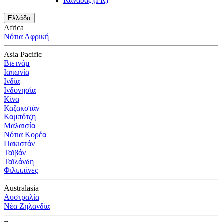
Καναδάς (FR)
Ελλάδα
Africa
Νότια Αφρική
Asia Pacific
Βιετνάμ
Ιαπωνία
Ινδία
Ινδονησία
Κίνα
Καζακστάν
Καμπότζη
Μαλαισία
Νότια Κορέα
Πακιστάν
Ταϊβάν
Ταϊλάνδη
Φιλιππίνες
Australasia
Αυστραλία
Νέα Ζηλανδία