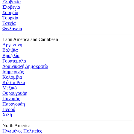
Σλοβακία
Σλοβενία
Σουηδία
Τουρκία
Τσεχία
Φινλανδία
Latin America and Caribbean
Αργεντινή
Βολιβία
Βραζιλία
Γουατεμάλα
Δομινικανή Δημοκρατία
Ισημερινός
Κολομβία
Κόστα Ρίκα
Μεξικό
Ουρουγουάη
Παναμάς
Παραγουάη
Περού
Χιλή
North America
Ηνωμένες Πολιτείες