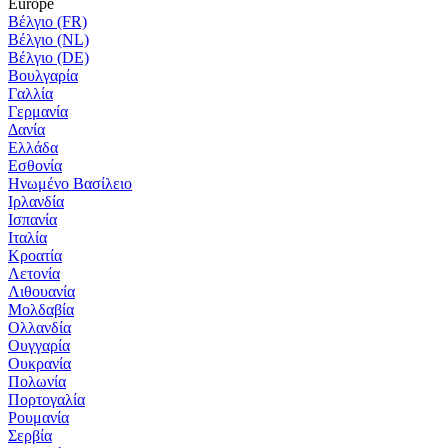
Europe
Βέλγιο (FR)
Βέλγιο (NL)
Βέλγιο (DE)
Βουλγαρία
Γαλλία
Γερμανία
Δανία
Ελλάδα
Εσθονία
Ηνωμένο Βασίλειο
Ιρλανδία
Ισπανία
Ιταλία
Κροατία
Λετονία
Λιθουανία
Μολδαβία
Ολλανδία
Ουγγαρία
Ουκρανία
Πολωνία
Πορτογαλία
Ρουμανία
Σερβία