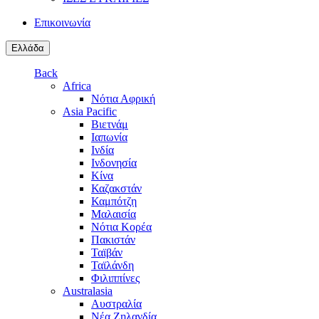
Επικοινωνία
Ελλάδα
Back
Africa
Νότια Αφρική
Asia Pacific
Βιετνάμ
Ιαπωνία
Ινδία
Ινδονησία
Κίνα
Καζακστάν
Καμπότζη
Μαλαισία
Νότια Κορέα
Πακιστάν
Ταϊβάν
Ταϊλάνδη
Φιλιππίνες
Australasia
Αυστραλία
Νέα Ζηλανδία