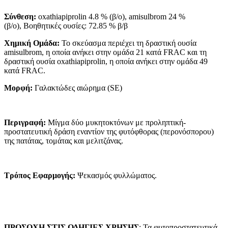
Σύνθεση:
oxathiapiprolin 4.8 % (β/o), amisulbrom 24 %
(β/o), Βοηθητικές ουσίες: 72.85 % β/β
Χημική Ομάδα:
Το σκεύασμα περιέχει τη δραστική ουσία
amisulbrom, η οποία ανήκει στην ομάδα 21 κατά FRAC και τη
δραστική ουσία οxathiapiprolin, η οποία ανήκει στην ομάδα 49
κατά FRAC.
Μορφή:
Γαλακτώδες αιώρημα (SE)
Περιγραφή:
Μίγμα δύο μυκητοκτόνων με προληπτική-
προστατευτική δράση εναντίον της φυτόφθορας (περονόσπορου)
της πατάτας, τομάτας και μελιτζάνας.
Τρόπος Εφαρμογής:
Ψεκασμός φυλλώματος.
ΠΡΟΣΟΧΗ ΣΤΙΣ ΟΔΗΓΙΕΣ ΧΡΗΣΗΣ
: Τα φυτοπροστατευτικά