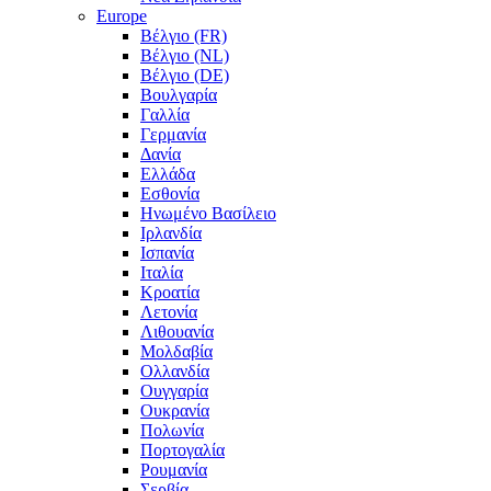
Europe
Βέλγιο (FR)
Βέλγιο (NL)
Βέλγιο (DE)
Βουλγαρία
Γαλλία
Γερμανία
Δανία
Ελλάδα
Εσθονία
Ηνωμένο Βασίλειο
Ιρλανδία
Ισπανία
Ιταλία
Κροατία
Λετονία
Λιθουανία
Μολδαβία
Ολλανδία
Ουγγαρία
Ουκρανία
Πολωνία
Πορτογαλία
Ρουμανία
Σερβία