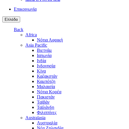
Επικοινωνία
Ελλάδα
Back
Africa
Νότια Αφρική
Asia Pacific
Βιετνάμ
Ιαπωνία
Ινδία
Ινδονησία
Κίνα
Καζακστάν
Καμπότζη
Μαλαισία
Νότια Κορέα
Πακιστάν
Ταϊβάν
Ταϊλάνδη
Φιλιππίνες
Australasia
Αυστραλία
Νέα Ζηλανδία