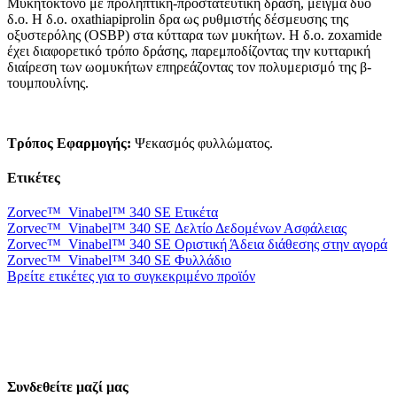
Μυκητοκτόνο με προληπτική-προστατευτική δράση, μείγμα δύο
δ.ο. Η δ.ο. oxathiapiprolin δρα ως ρυθμιστής δέσμευσης της
οξυστερόλης (OSBP) στα κύτταρα των μυκήτων. H δ.ο. zoxamide
έχει διαφορετικό τρόπο δράσης, παρεμποδίζοντας την κυτταρική
διαίρεση των ωομυκήτων επηρεάζοντας τον πολυμερισμό της β-
τουμπουλίνης.
Τρόπος Εφαρμογής:
Ψεκασμός φυλλώματος.
Ετικέτες
Zorvec™ Vinabel™ 340 SE Ετικέτα
Zorvec™ Vinabel™ 340 SE Δελτίο Δεδομένων Ασφάλειας
Zorvec™ Vinabel™ 340 SE Οριστική Άδεια διάθεσης στην αγορά
Zorvec™ Vinabel™ 340 SE Φυλλάδιο
Βρείτε ετικέτες για το συγκεκριμένο προϊόν
Συνδεθείτε μαζί μας