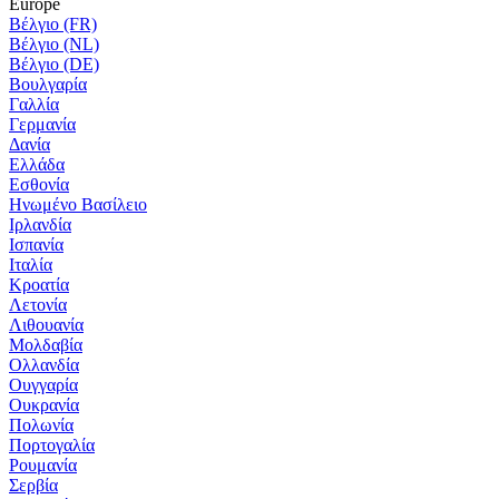
Europe
Βέλγιο (FR)
Βέλγιο (NL)
Βέλγιο (DE)
Βουλγαρία
Γαλλία
Γερμανία
Δανία
Ελλάδα
Εσθονία
Ηνωμένο Βασίλειο
Ιρλανδία
Ισπανία
Ιταλία
Κροατία
Λετονία
Λιθουανία
Μολδαβία
Ολλανδία
Ουγγαρία
Ουκρανία
Πολωνία
Πορτογαλία
Ρουμανία
Σερβία