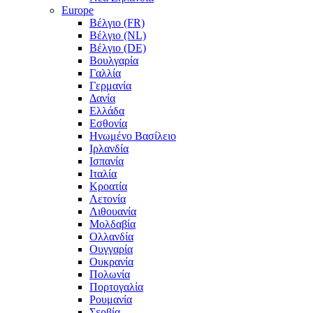
Europe
Βέλγιο (FR)
Βέλγιο (NL)
Βέλγιο (DE)
Βουλγαρία
Γαλλία
Γερμανία
Δανία
Ελλάδα
Εσθονία
Ηνωμένο Βασίλειο
Ιρλανδία
Ισπανία
Ιταλία
Κροατία
Λετονία
Λιθουανία
Μολδαβία
Ολλανδία
Ουγγαρία
Ουκρανία
Πολωνία
Πορτογαλία
Ρουμανία
Σερβία