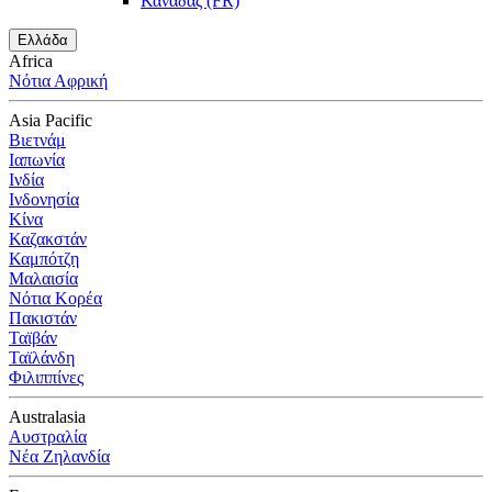
Καναδάς (FR)
Ελλάδα
Africa
Νότια Αφρική
Asia Pacific
Βιετνάμ
Ιαπωνία
Ινδία
Ινδονησία
Κίνα
Καζακστάν
Καμπότζη
Μαλαισία
Νότια Κορέα
Πακιστάν
Ταϊβάν
Ταϊλάνδη
Φιλιππίνες
Australasia
Αυστραλία
Νέα Ζηλανδία