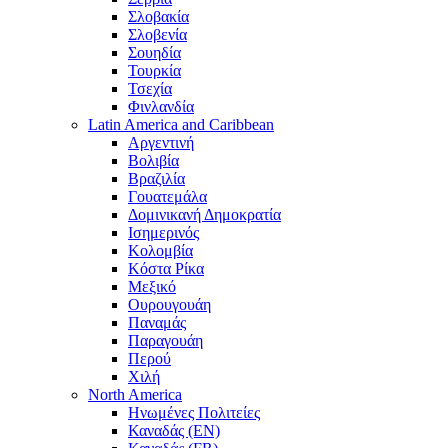
Σλοβακία
Σλοβενία
Σουηδία
Τουρκία
Τσεχία
Φινλανδία
Latin America and Caribbean
Αργεντινή
Βολιβία
Βραζιλία
Γουατεμάλα
Δομινικανή Δημοκρατία
Ισημερινός
Κολομβία
Κόστα Ρίκα
Μεξικό
Ουρουγουάη
Παναμάς
Παραγουάη
Περού
Χιλή
North America
Ηνωμένες Πολιτείες
Καναδάς (EN)