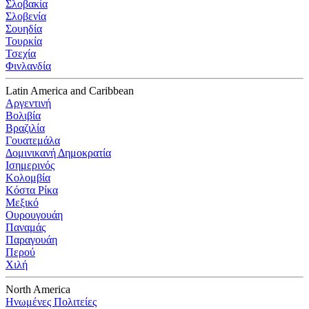
Σλοβακία
Σλοβενία
Σουηδία
Τουρκία
Τσεχία
Φινλανδία
Latin America and Caribbean
Αργεντινή
Βολιβία
Βραζιλία
Γουατεμάλα
Δομινικανή Δημοκρατία
Ισημερινός
Κολομβία
Κόστα Ρίκα
Μεξικό
Ουρουγουάη
Παναμάς
Παραγουάη
Περού
Χιλή
North America
Ηνωμένες Πολιτείες