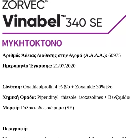
Αριθμός Άδειας Διαθεσης στην Αγορά (Α.Α.Δ.Α.):
60975
Ημερομηνία Έγκρισης:
21/07/2020
Σύνθεση:
Oxathiapiprolin 4 % β/ο + Zoxamide 30% β/ο
Χημική Ομάδα:
Piperidinyl -thiazole- isoxazolines + Βενζαµίδια
Μορφή:
Γαλακτώδες αιώρημα (SE)
Περιγραφή: