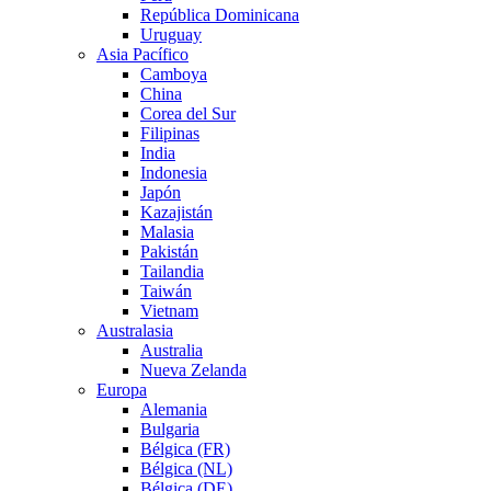
República Dominicana
Uruguay
Asia Pacífico
Camboya
China
Corea del Sur
Filipinas
India
Indonesia
Japón
Kazajistán
Malasia
Pakistán
Tailandia
Taiwán
Vietnam
Australasia
Australia
Nueva Zelanda
Europa
Alemania
Bulgaria
Bélgica (FR)
Bélgica (NL)
Bélgica (DE)