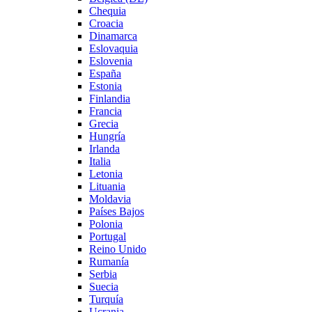
Chequia
Croacia
Dinamarca
Eslovaquia
Eslovenia
España
Estonia
Finlandia
Francia
Grecia
Hungría
Irlanda
Italia
Letonia
Lituania
Moldavia
Países Bajos
Polonia
Portugal
Reino Unido
Rumanía
Serbia
Suecia
Turquía
Ucrania