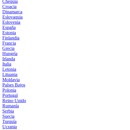
Chequia
Croacia
Dinamarca
Eslovaquia
Eslovenia
España
Estonia
Finlandia
Francia
Grecia
Hungría
Irlanda
Italia
Letonia
Lituania
Moldavia
Países Bajos
Polonia
Portugal
Reino Unido
Rumanía
Serbia
Suecia
Turquía
Ucrania