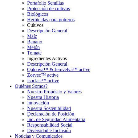
Portafolio Semillas
Protección de cultivos
Biológicos
Herbicidas para potreros
Cultivos
Descripción General
Maíz
Banano
Melón
Tomate
Ingredientes Activos
Descripción General
Qalcova™ & Jemvelva™ active
Zorvec™ active
Isoclast™ active
Quiénes Somos?
Nuestro Propósito y Valores
Nuestra Historia
Innovación
Nuestra Sostenibilidad
Declaración de Posición
Índ. de Seguridad Alimentaria
Responsabilidad Social
Diversidad e Inclusión
Noticias y Comunicados