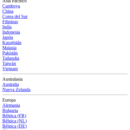
Asia Pacífico
Camboya
China
Corea del Sur
Filipinas
India
Indonesia
Japón
Kazajistán
Malasia
Pakistán
Tailandia
Taiwán
Vietnam
Australasia
Australia
Nueva Zelanda
Europa
Alemania
Bulgaria
Bélgica (FR)
Bélgica (NL)
Bélgica (DE)