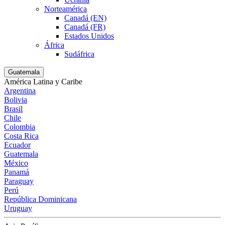
Norteamérica
Canadá (EN)
Canadá (FR)
Estados Unidos
África
Sudáfrica
Guatemala
América Latina y Caribe
Argentina
Bolivia
Brasil
Chile
Colombia
Costa Rica
Ecuador
Guatemala
México
Panamá
Paraguay
Perú
República Dominicana
Uruguay