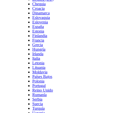
Chequia
Croacia
Dinamarca
Eslovaquia
Eslovenia
España
Estonia
Finlandia
Francia
Grecia
Hungría
Irlanda
Italia
Letonia
Lituania
Moldavia
Países Bajos
Polonia
Portugal
Reino Unido
Rumanía
Serbia
Suecia
Turquía
Ucrania