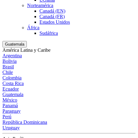
Norteamérica
Canadá (EN)
Canadá (FR)
Estados Unidos
África
Sudáfrica
Guatemala
América Latina y Caribe
Argentina
Bolivia
Brasil
Chile
Colombia
Costa Rica
Ecuador
Guatemala
México
Panamá
Paraguay
Perú
República Dominicana
Uruguay