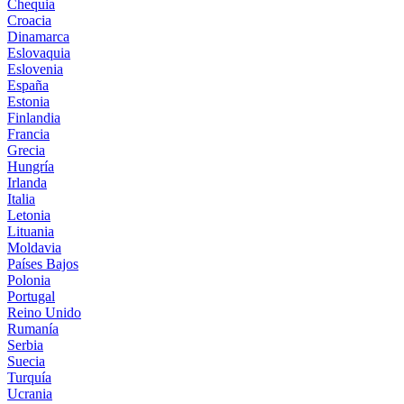
Chequia
Croacia
Dinamarca
Eslovaquia
Eslovenia
España
Estonia
Finlandia
Francia
Grecia
Hungría
Irlanda
Italia
Letonia
Lituania
Moldavia
Países Bajos
Polonia
Portugal
Reino Unido
Rumanía
Serbia
Suecia
Turquía
Ucrania