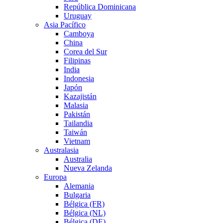
República Dominicana
Uruguay
Asia Pacífico
Camboya
China
Corea del Sur
Filipinas
India
Indonesia
Japón
Kazajistán
Malasia
Pakistán
Tailandia
Taiwán
Vietnam
Australasia
Australia
Nueva Zelanda
Europa
Alemania
Bulgaria
Bélgica (FR)
Bélgica (NL)
Bélgica (DE)