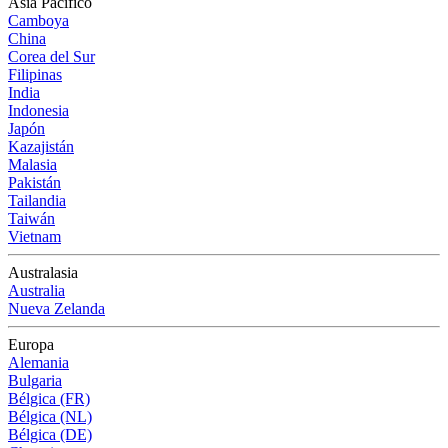
Asia Pacífico
Camboya
China
Corea del Sur
Filipinas
India
Indonesia
Japón
Kazajistán
Malasia
Pakistán
Tailandia
Taiwán
Vietnam
Australasia
Australia
Nueva Zelanda
Europa
Alemania
Bulgaria
Bélgica (FR)
Bélgica (NL)
Bélgica (DE)