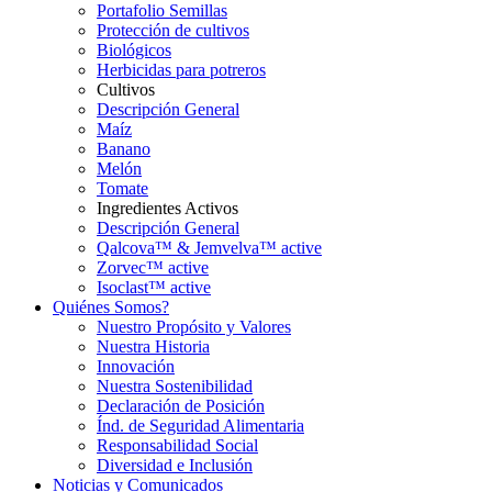
Portafolio Semillas
Protección de cultivos
Biológicos
Herbicidas para potreros
Cultivos
Descripción General
Maíz
Banano
Melón
Tomate
Ingredientes Activos
Descripción General
Qalcova™ & Jemvelva™ active
Zorvec™ active
Isoclast™ active
Quiénes Somos?
Nuestro Propósito y Valores
Nuestra Historia
Innovación
Nuestra Sostenibilidad
Declaración de Posición
Índ. de Seguridad Alimentaria
Responsabilidad Social
Diversidad e Inclusión
Noticias y Comunicados