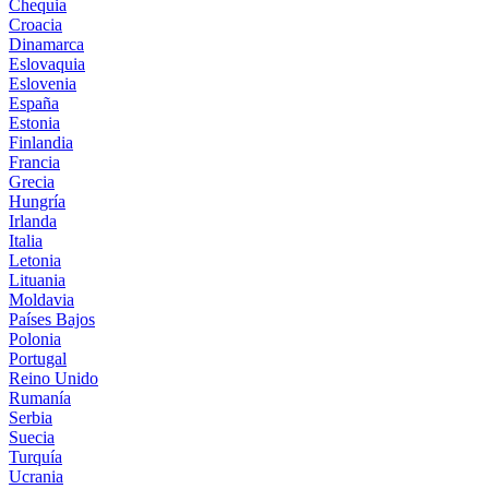
Chequia
Croacia
Dinamarca
Eslovaquia
Eslovenia
España
Estonia
Finlandia
Francia
Grecia
Hungría
Irlanda
Italia
Letonia
Lituania
Moldavia
Países Bajos
Polonia
Portugal
Reino Unido
Rumanía
Serbia
Suecia
Turquía
Ucrania