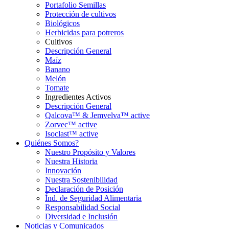
Portafolio Semillas
Protección de cultivos
Biológicos
Herbicidas para potreros
Cultivos
Descripción General
Maíz
Banano
Melón
Tomate
Ingredientes Activos
Descripción General
Qalcova™ & Jemvelva™ active
Zorvec™ active
Isoclast™ active
Quiénes Somos?
Nuestro Propósito y Valores
Nuestra Historia
Innovación
Nuestra Sostenibilidad
Declaración de Posición
Índ. de Seguridad Alimentaria
Responsabilidad Social
Diversidad e Inclusión
Noticias y Comunicados