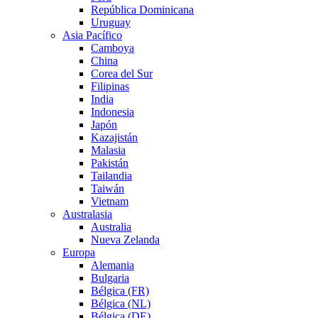
República Dominicana
Uruguay
Asia Pacífico
Camboya
China
Corea del Sur
Filipinas
India
Indonesia
Japón
Kazajistán
Malasia
Pakistán
Tailandia
Taiwán
Vietnam
Australasia
Australia
Nueva Zelanda
Europa
Alemania
Bulgaria
Bélgica (FR)
Bélgica (NL)
Bélgica (DE)