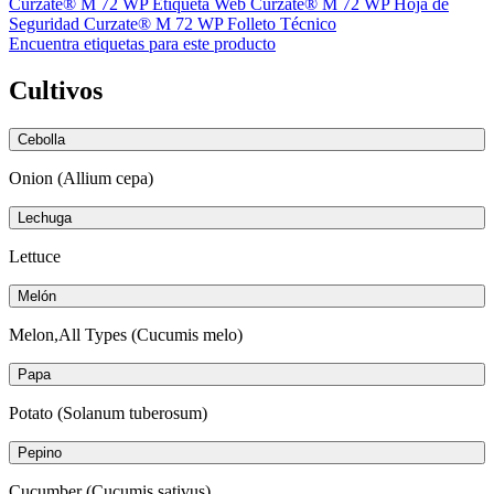
Curzate® M 72 WP Etiqueta Web
Curzate® M 72 WP Hoja de
Seguridad
Curzate® M 72 WP Folleto Técnico
Encuentra etiquetas para este producto
Cultivos
Cebolla
Onion (Allium cepa)
Lechuga
Lettuce
Melón
Melon,All Types (Cucumis melo)
Papa
Potato (Solanum tuberosum)
Pepino
Cucumber (Cucumis sativus)