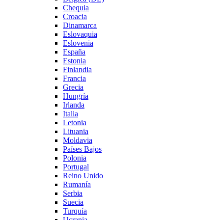
Chequia
Croacia
Dinamarca
Eslovaquia
Eslovenia
España
Estonia
Finlandia
Francia
Grecia
Hungría
Irlanda
Italia
Letonia
Lituania
Moldavia
Países Bajos
Polonia
Portugal
Reino Unido
Rumanía
Serbia
Suecia
Turquía
Ucrania