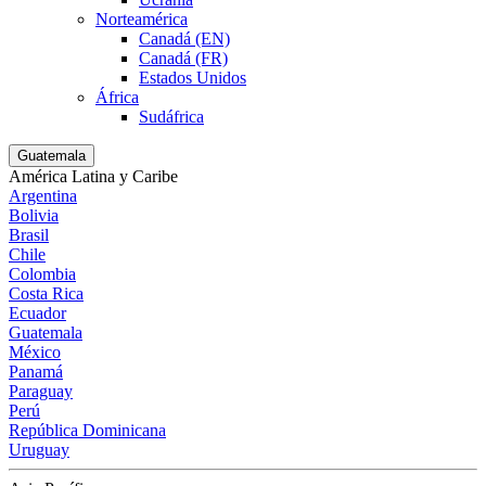
Norteamérica
Canadá (EN)
Canadá (FR)
Estados Unidos
África
Sudáfrica
Guatemala
América Latina y Caribe
Argentina
Bolivia
Brasil
Chile
Colombia
Costa Rica
Ecuador
Guatemala
México
Panamá
Paraguay
Perú
República Dominicana
Uruguay