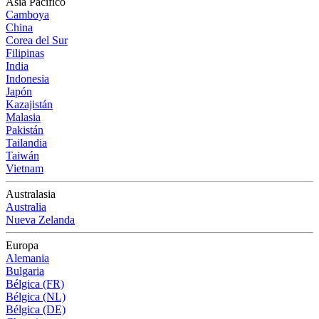
Asia Pacífico
Camboya
China
Corea del Sur
Filipinas
India
Indonesia
Japón
Kazajistán
Malasia
Pakistán
Tailandia
Taiwán
Vietnam
Australasia
Australia
Nueva Zelanda
Europa
Alemania
Bulgaria
Bélgica (FR)
Bélgica (NL)
Bélgica (DE)