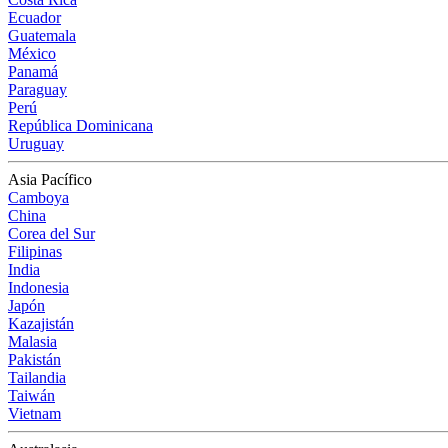
Ecuador
Guatemala
México
Panamá
Paraguay
Perú
República Dominicana
Uruguay
Asia Pacífico
Camboya
China
Corea del Sur
Filipinas
India
Indonesia
Japón
Kazajistán
Malasia
Pakistán
Tailandia
Taiwán
Vietnam