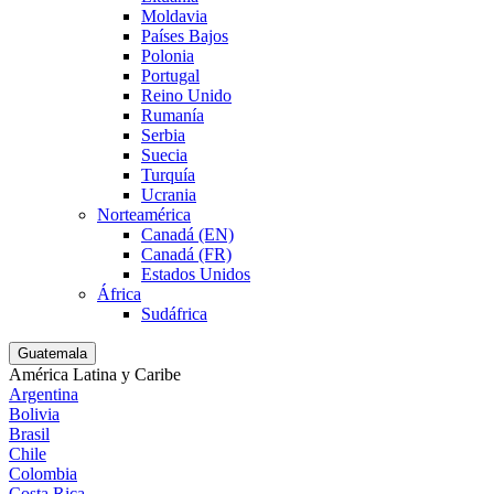
Moldavia
Países Bajos
Polonia
Portugal
Reino Unido
Rumanía
Serbia
Suecia
Turquía
Ucrania
Norteamérica
Canadá (EN)
Canadá (FR)
Estados Unidos
África
Sudáfrica
Guatemala
América Latina y Caribe
Argentina
Bolivia
Brasil
Chile
Colombia
Costa Rica