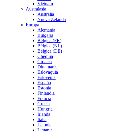
Vietnam
Australasia
Australia
Nueva Zelanda
Europa
Alemania
Bulgaria
Bélgica (FR)
Bélgica (NL)
Bélgica (DE)
Chequia
Croacia
Dinamarca
Eslovaquia
Eslovenia
España
Estonia
Finlandia
Francia
Grecia
Hungría
Irlanda
Italia
Letonia
Lituania