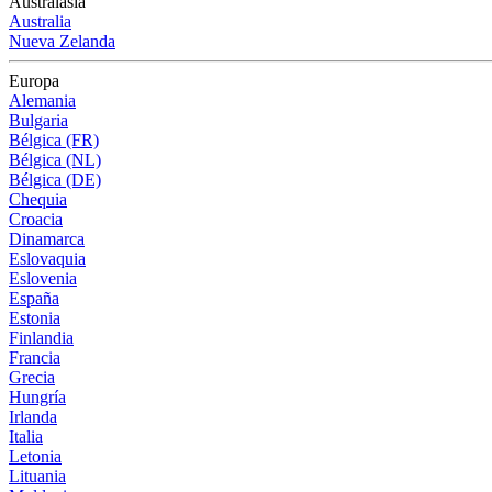
Australasia
Australia
Nueva Zelanda
Europa
Alemania
Bulgaria
Bélgica (FR)
Bélgica (NL)
Bélgica (DE)
Chequia
Croacia
Dinamarca
Eslovaquia
Eslovenia
España
Estonia
Finlandia
Francia
Grecia
Hungría
Irlanda
Italia
Letonia
Lituania