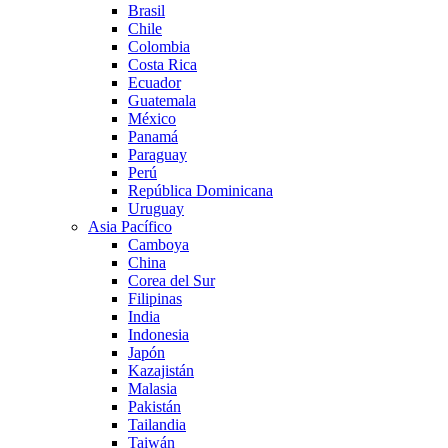
Brasil
Chile
Colombia
Costa Rica
Ecuador
Guatemala
México
Panamá
Paraguay
Perú
República Dominicana
Uruguay
Asia Pacífico
Camboya
China
Corea del Sur
Filipinas
India
Indonesia
Japón
Kazajistán
Malasia
Pakistán
Tailandia
Taiwán