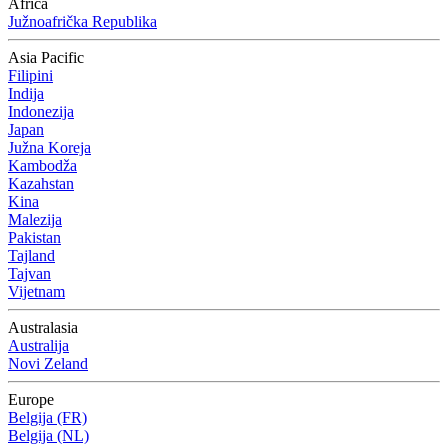
Africa
Južnoafrička Republika
Asia Pacific
Filipini
Indija
Indonezija
Japan
Južna Koreja
Kambodža
Kazahstan
Kina
Malezija
Pakistan
Tajland
Tajvan
Vijetnam
Australasia
Australija
Novi Zeland
Europe
Belgija (FR)
Belgija (NL)