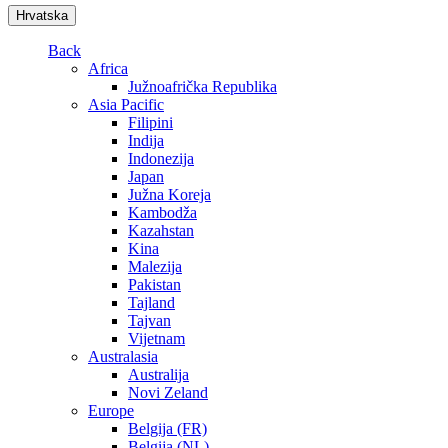
Hrvatska
Back
Africa
Južnoafrička Republika
Asia Pacific
Filipini
Indija
Indonezija
Japan
Južna Koreja
Kambodža
Kazahstan
Kina
Malezija
Pakistan
Tajland
Tajvan
Vijetnam
Australasia
Australija
Novi Zeland
Europe
Belgija (FR)
Belgija (NL)