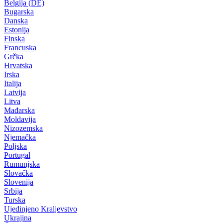
Belgija (DE)
Bugarska
Danska
Estonija
Finska
Francuska
Grčka
Hrvatska
Irska
Italija
Latvija
Litva
Mađarska
Moldavija
Nizozemska
Njemačka
Poljska
Portugal
Rumunjska
Slovačka
Slovenija
Srbija
Turska
Ujedinjeno Kraljevstvo
Ukrajina