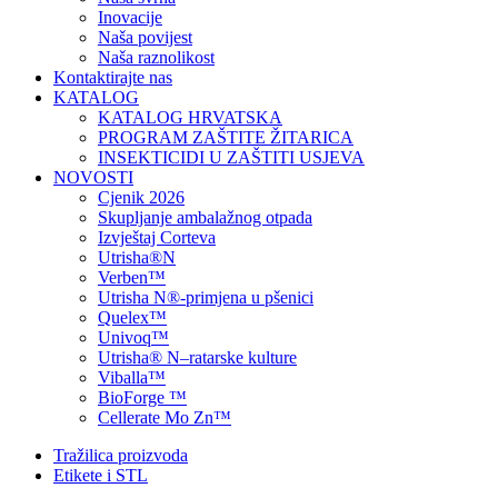
Inovacije
Naša povijest
Naša raznolikost
Kontaktirajte nas
KATALOG
KATALOG HRVATSKA
PROGRAM ZAŠTITE ŽITARICA
INSEKTICIDI U ZAŠTITI USJEVA
NOVOSTI
Cjenik 2026
Skupljanje ambalažnog otpada
Izvještaj Corteva
Utrisha®N
Verben™
Utrisha N®-primjena u pšenici
Quelex™
Univoq™
Utrisha® N–ratarske kulture
Viballa™
BioForge ™
Cellerate Mo Zn™
Tražilica proizvoda
Etikete i STL