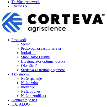
Tražilica proizvoda
Etikete i STL
Proizvodi
Sjeme
Proizvodi za zaštitu usjeva
Inokulanti
Stabilizator Dušika
Biostimulator optimiz. dušika
Okvašivač
Sredstva za tretiranje sjemena
Tko smo mi
Naše spajanje
Naša svrha
Inovacije
Naša povijest
Naša raznolikost
Kontaktirajte nas
KATALOG