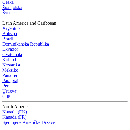
Češka
Španjolska
Švedska
Latin America and Caribbean
Argentina
Bolivija
Brazil
Dominikanska Republika
Ekvador
Gvatemala
Kolumbija
Kostarika
Meksiko
Panama
Paragvaj
Peru
Urugvaj
Čile
North America
Kanada (EN)
Kanada (FR)
Sjedinjene Američke Države