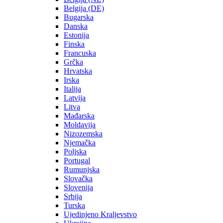
Belgija (DE)
Bugarska
Danska
Estonija
Finska
Francuska
Grčka
Hrvatska
Irska
Italija
Latvija
Litva
Mađarska
Moldavija
Nizozemska
Njemačka
Poljska
Portugal
Rumunjska
Slovačka
Slovenija
Srbija
Turska
Ujedinjeno Kraljevstvo