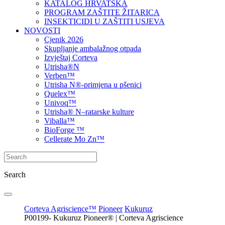
KATALOG HRVATSKA
PROGRAM ZAŠTITE ŽITARICA
INSEKTICIDI U ZAŠTITI USJEVA
NOVOSTI
Cjenik 2026
Skupljanje ambalažnog otpada
Izvještaj Corteva
Utrisha®N
Verben™
Utrisha N®-primjena u pšenici
Quelex™
Univoq™
Utrisha® N–ratarske kulture
Viballa™
BioForge ™
Cellerate Mo Zn™
Search
Corteva Agriscience™
Pioneer
Kukuruz
P00199- Kukuruz Pioneer® | Corteva Agriscience