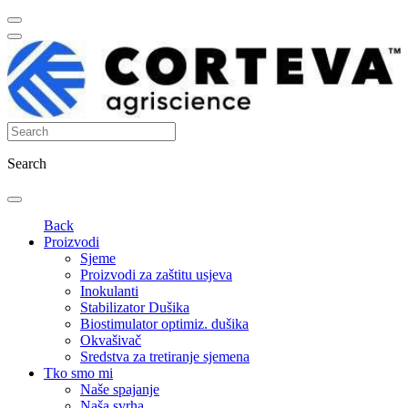
Search
Back
Proizvodi
Sjeme
Proizvodi za zaštitu usjeva
Inokulanti
Stabilizator Dušika
Biostimulator optimiz. dušika
Okvašivač
Sredstva za tretiranje sjemena
Tko smo mi
Naše spajanje
Naša svrha