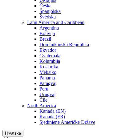
Ukrajina
Češka
Španjolska
Švedska
Latin America and Caribbean
Argentina
Bolivija
Brazil
Dominikanska Republika
Ekvador
Gvatemala
Kolumbija
Kostarika
Meksiko
Panama
Paragvaj
Peru
Urugvaj
Čile
North America
Kanada (EN)
Kanada (FR)
Sjedinjene Američke Države
Hrvatska