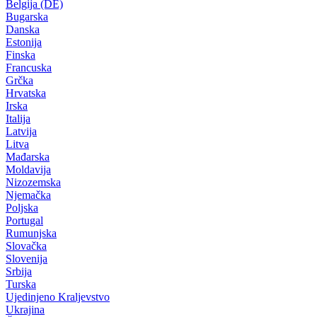
Belgija (DE)
Bugarska
Danska
Estonija
Finska
Francuska
Grčka
Hrvatska
Irska
Italija
Latvija
Litva
Mađarska
Moldavija
Nizozemska
Njemačka
Poljska
Portugal
Rumunjska
Slovačka
Slovenija
Srbija
Turska
Ujedinjeno Kraljevstvo
Ukrajina