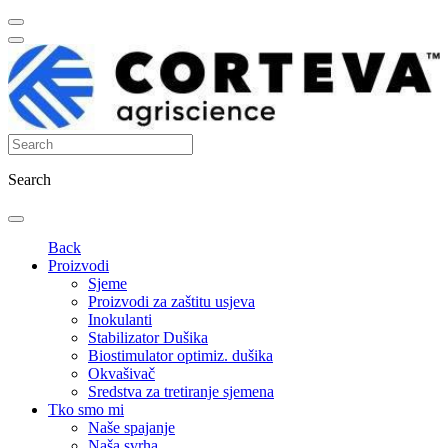
Search
Back
Proizvodi
Sjeme
Proizvodi za zaštitu usjeva
Inokulanti
Stabilizator Dušika
Biostimulator optimiz. dušika
Okvašivač
Sredstva za tretiranje sjemena
Tko smo mi
Naše spajanje
Naša svrha