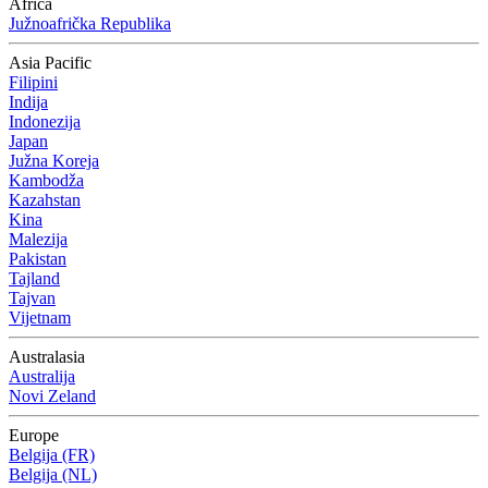
Africa
Južnoafrička Republika
Asia Pacific
Filipini
Indija
Indonezija
Japan
Južna Koreja
Kambodža
Kazahstan
Kina
Malezija
Pakistan
Tajland
Tajvan
Vijetnam
Australasia
Australija
Novi Zeland
Europe
Belgija (FR)
Belgija (NL)