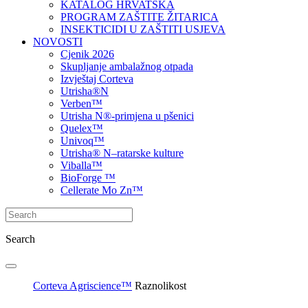
KATALOG HRVATSKA
PROGRAM ZAŠTITE ŽITARICA
INSEKTICIDI U ZAŠTITI USJEVA
NOVOSTI
Cjenik 2026
Skupljanje ambalažnog otpada
Izvještaj Corteva
Utrisha®N
Verben™
Utrisha N®-primjena u pšenici
Quelex™
Univoq™
Utrisha® N–ratarske kulture
Viballa™
BioForge ™
Cellerate Mo Zn™
Search
Corteva Agriscience™
Raznolikost