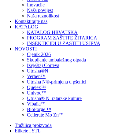
Inovacije
Naša povijest
Naša raznolikost
Kontaktirajte nas
KATALOG
KATALOG HRVATSKA
PROGRAM ZAŠTITE ŽITARICA
INSEKTICIDI U ZAŠTITI USJEVA
NOVOSTI
Cjenik 2026
Skupljanje ambalažnog otpada
Izvještaj Corteva
Utrisha®N
Verben™
Utrisha N®-primjena u pšenici
Quelex™
Univoq™
Utrisha® N–ratarske kulture
Viballa™
BioForge ™
Cellerate Mo Zn™
Tražilica proizvoda
Etikete i STL