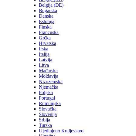
Belgija (DE)
Bugarska
Danska
Estonija
Finska
Francuska
Grčka
Hrvatska
Irska
Italija
Latvija
Litva
Mađarska
Moldavija
Nizozemska
Njemačka
Poljska
Portugal
Rumunjska
Slovačka
Slovenija
Srbija
Turska
Ujedinjeno Kraljevstvo