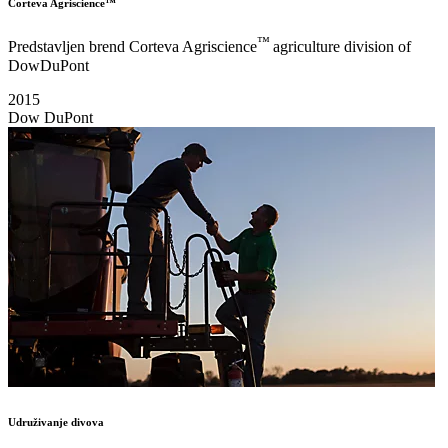
Corteva Agriscience™
™
Predstavljen brend Corteva Agriscience
agriculture division of
DowDuPont
2015
Dow DuPont
Udruživanje divova