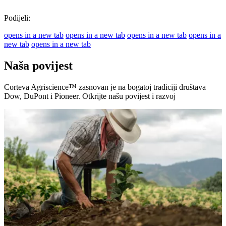
Podijeli:
opens in a new tab
opens in a new tab
opens in a new tab
opens in a
new tab
opens in a new tab
Naša povijest
Corteva Agriscience™ zasnovan je na bogatoj tradiciji društava
Dow, DuPont i Pioneer. Otkrijte našu povijest i razvoj