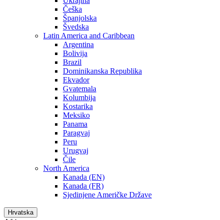
Ukrajina
Češka
Španjolska
Švedska
Latin America and Caribbean
Argentina
Bolivija
Brazil
Dominikanska Republika
Ekvador
Gvatemala
Kolumbija
Kostarika
Meksiko
Panama
Paragvaj
Peru
Urugvaj
Čile
North America
Kanada (EN)
Kanada (FR)
Sjedinjene Američke Države
Hrvatska