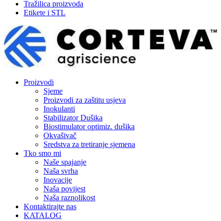
Tražilica proizvoda
Etikete i STL
Proizvodi
Sjeme
Proizvodi za zaštitu usjeva
Inokulanti
Stabilizator Dušika
Biostimulator optimiz. dušika
Okvašivač
Sredstva za tretiranje sjemena
Tko smo mi
Naše spajanje
Naša svrha
Inovacije
Naša povijest
Naša raznolikost
Kontaktirajte nas
KATALOG