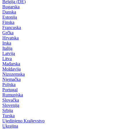
Belgija (DE)
Bugarska
Danska
Estonija
Finska
Francuska
Grčka
Hrvatska
Irska
Italija
Latvija
Litva
Mađarska
Moldavija
Nizozemska
Njemačka
Poljska
Portugal
Rumunjska
Slovačka
Slovenija
Srbija
Turska
Ujedinjeno Kraljevstvo
Ukrajina