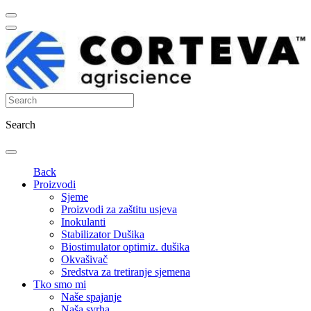
Search
Back
Proizvodi
Sjeme
Proizvodi za zaštitu usjeva
Inokulanti
Stabilizator Dušika
Biostimulator optimiz. dušika
Okvašivač
Sredstva za tretiranje sjemena
Tko smo mi
Naše spajanje
Naša svrha