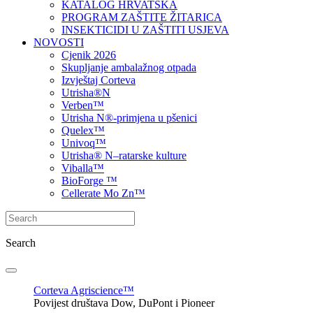
KATALOG HRVATSKA
PROGRAM ZAŠTITE ŽITARICA
INSEKTICIDI U ZAŠTITI USJEVA
NOVOSTI
Cjenik 2026
Skupljanje ambalažnog otpada
Izvještaj Corteva
Utrisha®N
Verben™
Utrisha N®-primjena u pšenici
Quelex™
Univoq™
Utrisha® N–ratarske kulture
Viballa™
BioForge ™
Cellerate Mo Zn™
Search
Corteva Agriscience™
Povijest društava Dow, DuPont i Pioneer