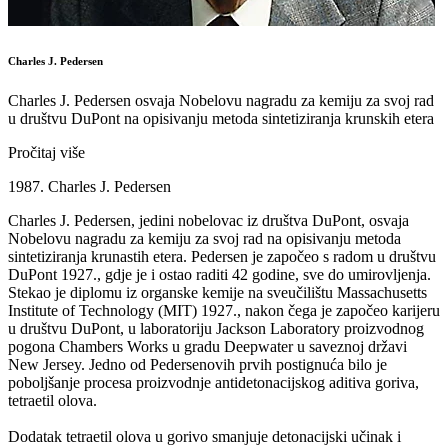
Charles J. Pedersen
Charles J. Pedersen osvaja Nobelovu nagradu za kemiju za svoj rad
u društvu DuPont na opisivanju metoda sintetiziranja krunskih etera
Pročitaj više
1987. Charles J. Pedersen
Charles J. Pedersen, jedini nobelovac iz društva DuPont, osvaja
Nobelovu nagradu za kemiju za svoj rad na opisivanju metoda
sintetiziranja krunastih etera. Pedersen je započeo s radom u društvu
DuPont 1927., gdje je i ostao raditi 42 godine, sve do umirovljenja.
Stekao je diplomu iz organske kemije na sveučilištu Massachusetts
Institute of Technology (MIT) 1927., nakon čega je započeo karijeru
u društvu DuPont, u laboratoriju Jackson Laboratory proizvodnog
pogona Chambers Works u gradu Deepwater u saveznoj državi
New Jersey. Jedno od Pedersenovih prvih postignuća bilo je
poboljšanje procesa proizvodnje antidetonacijskog aditiva goriva,
tetraetil olova.
Dodatak tetraetil olova u gorivo smanjuje detonacijski učinak i