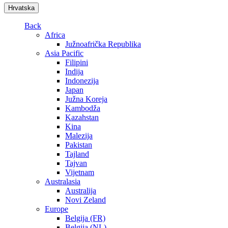
Hrvatska
Back
Africa
Južnoafrička Republika
Asia Pacific
Filipini
Indija
Indonezija
Japan
Južna Koreja
Kambodža
Kazahstan
Kina
Malezija
Pakistan
Tajland
Tajvan
Vijetnam
Australasia
Australija
Novi Zeland
Europe
Belgija (FR)
Belgija (NL)