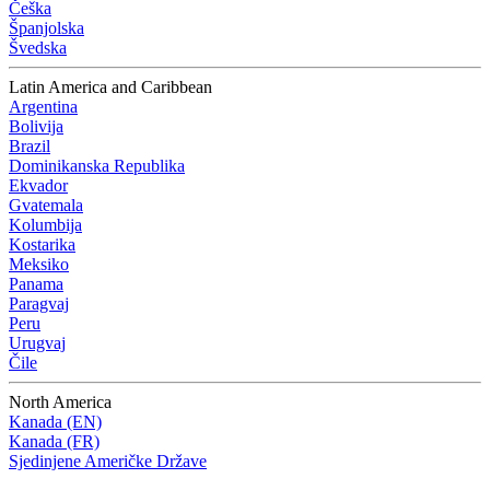
Češka
Španjolska
Švedska
Latin America and Caribbean
Argentina
Bolivija
Brazil
Dominikanska Republika
Ekvador
Gvatemala
Kolumbija
Kostarika
Meksiko
Panama
Paragvaj
Peru
Urugvaj
Čile
North America
Kanada (EN)
Kanada (FR)
Sjedinjene Američke Države