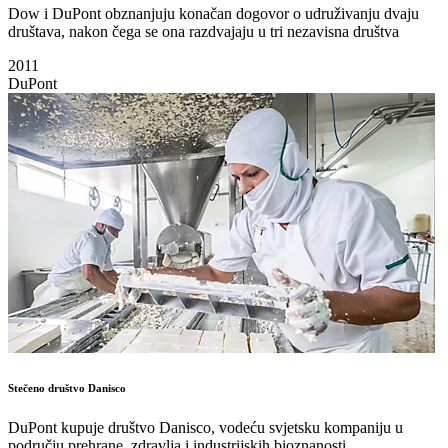
Dow i DuPont obznanjuju konačan dogovor o udruživanju dvaju
društava, nakon čega se ona razdvajaju u tri nezavisna društva
2011
DuPont
Stečeno društvo Danisco
DuPont kupuje društvo Danisco, vodeću svjetsku kompaniju u
području prehrane, zdravlja i industrijskih bioznanosti