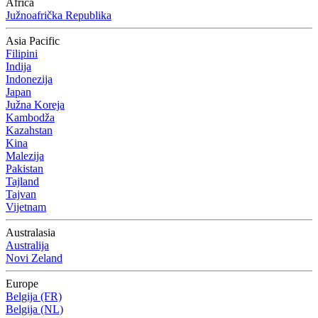
Africa
Južnoafrička Republika
Asia Pacific
Filipini
Indija
Indonezija
Japan
Južna Koreja
Kambodža
Kazahstan
Kina
Malezija
Pakistan
Tajland
Tajvan
Vijetnam
Australasia
Australija
Novi Zeland
Europe
Belgija (FR)
Belgija (NL)