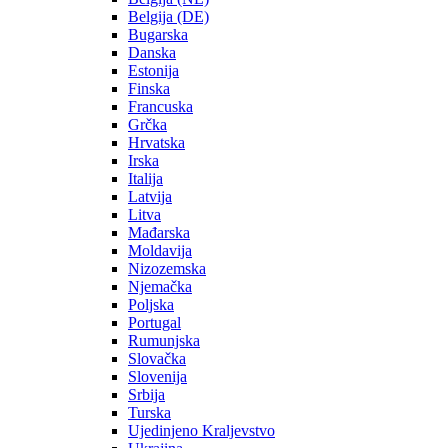
Belgija (DE)
Bugarska
Danska
Estonija
Finska
Francuska
Grčka
Hrvatska
Irska
Italija
Latvija
Litva
Mađarska
Moldavija
Nizozemska
Njemačka
Poljska
Portugal
Rumunjska
Slovačka
Slovenija
Srbija
Turska
Ujedinjeno Kraljevstvo