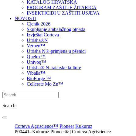
KATALOG HRVATSKA
PROGRAM ZAŠTITE ŽITARICA
INSEKTICIDI U ZAŠTITI USJEVA
NOVOSTI
Cjenik 2026
Skupljanje ambalažnog otpada
Izvještaj Corteva
Utrisha®N
Verben™
Utrisha N®-primjena u pšenici
Quelex™
Univoq™
Utrisha® N–ratarske kulture
Viballa™
BioForge ™
Cellerate Mo Zn™
Search
Corteva Agriscience™
Pioneer
Kukuruz
P00441- Kukuruz Pioneer® | Corteva Agriscience