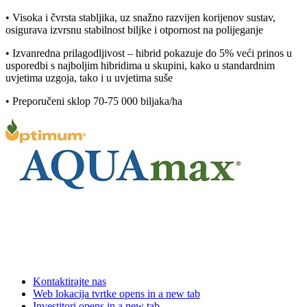
• Visoka i čvrsta stabljika, uz snažno razvijen korijenov sustav,
osigurava izvrsnu stabilnost biljke i otpornost na polijeganje
• Izvanredna prilagodljivost – hibrid pokazuje do 5% veći prinos u
usporedbi s najboljim hibridima u skupini, kako u standardnim
uvjetima uzgoja, tako i u uvjetima suše
• Preporučeni sklop 70-75 000 biljaka/ha
Kontaktirajte nas
Web lokacija tvrtke
opens in a new tab
Investitori
opens in a new tab