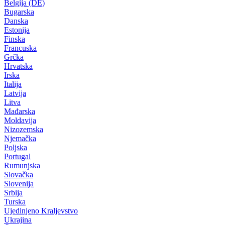
Belgija (DE)
Bugarska
Danska
Estonija
Finska
Francuska
Grčka
Hrvatska
Irska
Italija
Latvija
Litva
Mađarska
Moldavija
Nizozemska
Njemačka
Poljska
Portugal
Rumunjska
Slovačka
Slovenija
Srbija
Turska
Ujedinjeno Kraljevstvo
Ukrajina