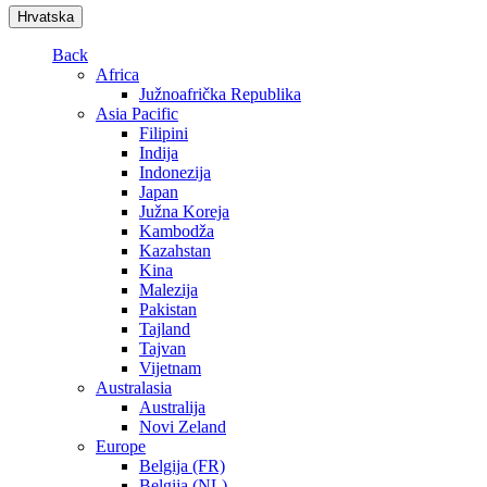
Hrvatska
Back
Africa
Južnoafrička Republika
Asia Pacific
Filipini
Indija
Indonezija
Japan
Južna Koreja
Kambodža
Kazahstan
Kina
Malezija
Pakistan
Tajland
Tajvan
Vijetnam
Australasia
Australija
Novi Zeland
Europe
Belgija (FR)
Belgija (NL)