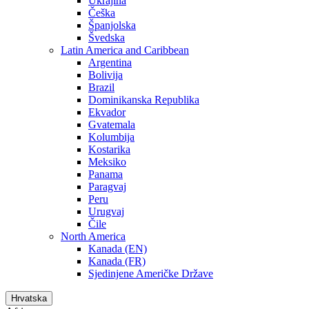
Ukrajina
Češka
Španjolska
Švedska
Latin America and Caribbean
Argentina
Bolivija
Brazil
Dominikanska Republika
Ekvador
Gvatemala
Kolumbija
Kostarika
Meksiko
Panama
Paragvaj
Peru
Urugvaj
Čile
North America
Kanada (EN)
Kanada (FR)
Sjedinjene Američke Države
Hrvatska