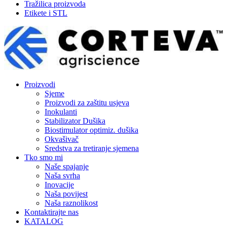
Tražilica proizvoda
Etikete i STL
Proizvodi
Sjeme
Proizvodi za zaštitu usjeva
Inokulanti
Stabilizator Dušika
Biostimulator optimiz. dušika
Okvašivač
Sredstva za tretiranje sjemena
Tko smo mi
Naše spajanje
Naša svrha
Inovacije
Naša povijest
Naša raznolikost
Kontaktirajte nas
KATALOG