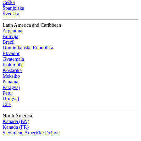
Češka
Španjolska
Švedska
Latin America and Caribbean
Argentina
Bolivija
Brazil
Dominikanska Republika
Ekvador
Gvatemala
Kolumbija
Kostarika
Meksiko
Panama
Paragvaj
Peru
Urugvaj
Čile
North America
Kanada (EN)
Kanada (FR)
Sjedinjene Američke Države