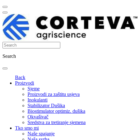
Search
Back
Proizvodi
Sjeme
Proizvodi za zaštitu usjeva
Inokulanti
Stabilizator Dušika
Biostimulator optimiz. dušika
Okvašivač
Sredstva za tretiranje sjemena
Tko smo mi
Naše spajanje
Naša svrha