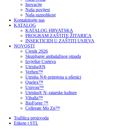
Inovacije
Naša povijest
Naša raznolikost
Kontaktirajte nas
KATALOG
KATALOG HRVATSKA
PROGRAM ZAŠTITE ŽITARICA
INSEKTICIDI U ZAŠTITI USJEVA
NOVOSTI
Cjenik 2026
Skupljanje ambalažnog otpada
Izvještaj Corteva
Utrisha®N
Verben™
Utrisha N®-primjena u pšenici
Quelex™
Univoq™
Utrisha® N–ratarske kulture
Viballa™
BioForge ™
Cellerate Mo Zn™
Tražilica proizvoda
Etikete i STL