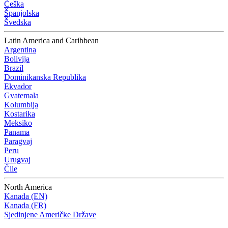
Češka
Španjolska
Švedska
Latin America and Caribbean
Argentina
Bolivija
Brazil
Dominikanska Republika
Ekvador
Gvatemala
Kolumbija
Kostarika
Meksiko
Panama
Paragvaj
Peru
Urugvaj
Čile
North America
Kanada (EN)
Kanada (FR)
Sjedinjene Američke Države