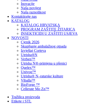
Inovacije
Naša povijest
Naša raznolikost
Kontaktirajte nas
KATALOG
KATALOG HRVATSKA
PROGRAM ZAŠTITE ŽITARICA
INSEKTICIDI U ZAŠTITI USJEVA
NOVOSTI
Cjenik 2026
Skupljanje ambalažnog otpada
Izvještaj Corteva
Utrisha®N
Verben™
Utrisha N®-primjena u pšenici
Quelex™
Univoq™
Utrisha® N–ratarske kulture
Viballa™
BioForge ™
Cellerate Mo Zn™
Tražilica proizvoda
Etikete i STL