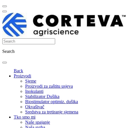
Search
Back
Proizvodi
Sjeme
Proizvodi za zaštitu usjeva
Inokulanti
Stabilizator Dušika
Biostimulator optimiz. dušika
Okvašivač
Sredstva za tretiranje sjemena
Tko smo mi
Naše spajanje
Naša svrha