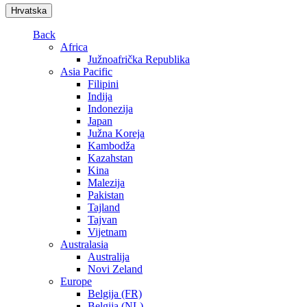
Hrvatska
Back
Africa
Južnoafrička Republika
Asia Pacific
Filipini
Indija
Indonezija
Japan
Južna Koreja
Kambodža
Kazahstan
Kina
Malezija
Pakistan
Tajland
Tajvan
Vijetnam
Australasia
Australija
Novi Zeland
Europe
Belgija (FR)
Belgija (NL)