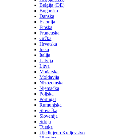
Belgija (DE)
Bugarska
Danska
Estonija
Finska
Francuska
Grčka
Hrvatska
Irska
Italija
Latvija
Litva
Mađarska
Moldavija
Nizozemska
Njemačka
Poljska
Portugal
Rumunjska
Slovačka
Slovenija
Srbija
Turska
Ujedinjeno Kraljevstvo