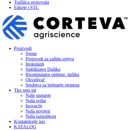
Tražilica proizvoda
Etikete i STL
Proizvodi
Sjeme
Proizvodi za zaštitu usjeva
Inokulanti
Stabilizator Dušika
Biostimulator optimiz. dušika
Okvašivač
Sredstva za tretiranje sjemena
Tko smo mi
Naše spajanje
Naša svrha
Inovacije
Naša povijest
Naša raznolikost
Kontaktirajte nas
KATALOG