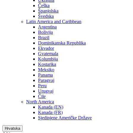
Ukrajina
Češka
Španjolska
Švedska
Latin America and Caribbean
Argentina
Bolivija
Brazil
Dominikanska Republika
Ekvador
Gvatemala
Kolumbija
Kostarika
Meksiko
Panama
Paragvaj
Peru
Urugvaj
Čile
North America
Kanada (EN)
Kanada (FR)
Sjedinjene Američke Države
Hrvatska