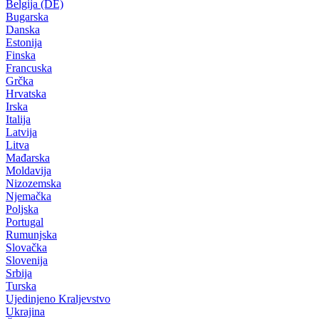
Belgija (DE)
Bugarska
Danska
Estonija
Finska
Francuska
Grčka
Hrvatska
Irska
Italija
Latvija
Litva
Mađarska
Moldavija
Nizozemska
Njemačka
Poljska
Portugal
Rumunjska
Slovačka
Slovenija
Srbija
Turska
Ujedinjeno Kraljevstvo
Ukrajina