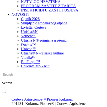
KATALOG HRVATSKA
PROGRAM ZAŠTITE ŽITARICA
INSEKTICIDI U ZAŠTITI USJEVA
NOVOSTI
Cjenik 2026
Skupljanje ambalažnog otpada
Izvještaj Corteva
Utrisha®N
Verben™
Utrisha N®-primjena u pšenici
Quelex™
Univoq™
Utrisha® N–ratarske kulture
Viballa™
BioForge ™
Cellerate Mo Zn™
Search
Corteva Agriscience™
Pioneer
Kukuruz
P01234- Kukuruz Pioneer® | Corteva Agriscience