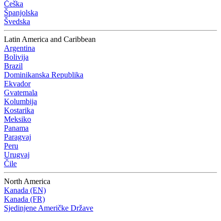
Češka
Španjolska
Švedska
Latin America and Caribbean
Argentina
Bolivija
Brazil
Dominikanska Republika
Ekvador
Gvatemala
Kolumbija
Kostarika
Meksiko
Panama
Paragvaj
Peru
Urugvaj
Čile
North America
Kanada (EN)
Kanada (FR)
Sjedinjene Američke Države