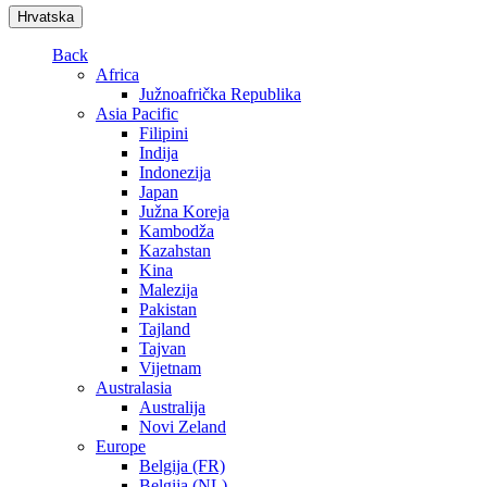
Hrvatska
Back
Africa
Južnoafrička Republika
Asia Pacific
Filipini
Indija
Indonezija
Japan
Južna Koreja
Kambodža
Kazahstan
Kina
Malezija
Pakistan
Tajland
Tajvan
Vijetnam
Australasia
Australija
Novi Zeland
Europe
Belgija (FR)
Belgija (NL)