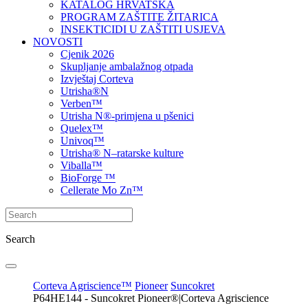
KATALOG HRVATSKA
PROGRAM ZAŠTITE ŽITARICA
INSEKTICIDI U ZAŠTITI USJEVA
NOVOSTI
Cjenik 2026
Skupljanje ambalažnog otpada
Izvještaj Corteva
Utrisha®N
Verben™
Utrisha N®-primjena u pšenici
Quelex™
Univoq™
Utrisha® N–ratarske kulture
Viballa™
BioForge ™
Cellerate Mo Zn™
Search
Corteva Agriscience™
Pioneer
Suncokret
P64HE144 - Suncokret Pioneer®|Corteva Agriscience