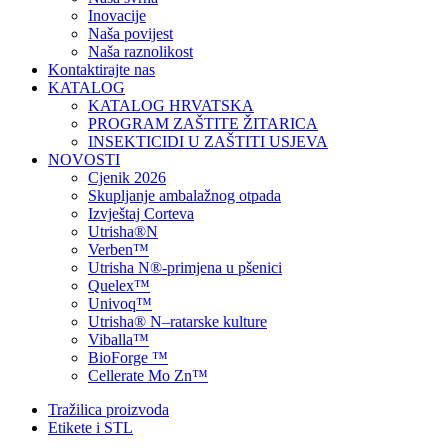
Inovacije
Naša povijest
Naša raznolikost
Kontaktirajte nas
KATALOG
KATALOG HRVATSKA
PROGRAM ZAŠTITE ŽITARICA
INSEKTICIDI U ZAŠTITI USJEVA
NOVOSTI
Cjenik 2026
Skupljanje ambalažnog otpada
Izvještaj Corteva
Utrisha®N
Verben™
Utrisha N®-primjena u pšenici
Quelex™
Univoq™
Utrisha® N–ratarske kulture
Viballa™
BioForge ™
Cellerate Mo Zn™
Tražilica proizvoda
Etikete i STL