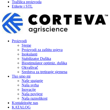
Tražilica proizvoda
Etikete i STL
Proizvodi
Sjeme
Proizvodi za zaštitu usjeva
Inokulanti
Stabilizator Dušika
Biostimulator optimiz. dušika
Okvašivač
Sredstva za tretiranje sjemena
Tko smo mi
Naše spajanje
Naša svrha
Inovacije
Naša povijest
Naša raznolikost
Kontaktirajte nas
KATALOG