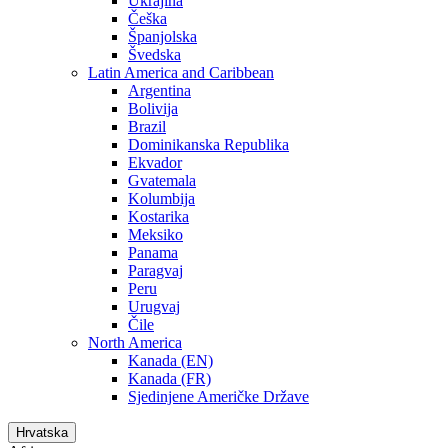
Ukrajina
Češka
Španjolska
Švedska
Latin America and Caribbean
Argentina
Bolivija
Brazil
Dominikanska Republika
Ekvador
Gvatemala
Kolumbija
Kostarika
Meksiko
Panama
Paragvaj
Peru
Urugvaj
Čile
North America
Kanada (EN)
Kanada (FR)
Sjedinjene Američke Države
Hrvatska