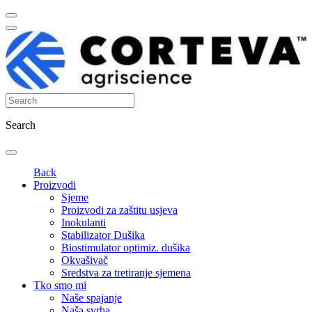
Search
Back
Proizvodi
Sjeme
Proizvodi za zaštitu usjeva
Inokulanti
Stabilizator Dušika
Biostimulator optimiz. dušika
Okvašivač
Sredstva za tretiranje sjemena
Tko smo mi
Naše spajanje
Naša svrha