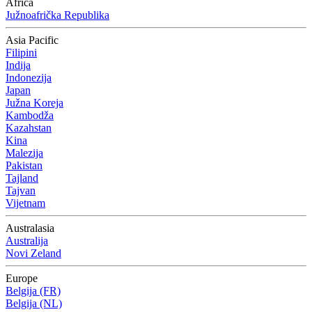
Africa
Južnoafrička Republika
Asia Pacific
Filipini
Indija
Indonezija
Japan
Južna Koreja
Kambodža
Kazahstan
Kina
Malezija
Pakistan
Tajland
Tajvan
Vijetnam
Australasia
Australija
Novi Zeland
Europe
Belgija (FR)
Belgija (NL)