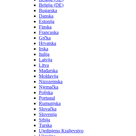
Belgija (DE)
Bugarska
Danska
Estonija
Finska
Francuska
Grčka
Hrvatska
Irska
Italija
Latvija
Litva
Mađarska
Moldavija
Nizozemska
Njemačka
Poljska
Portugal
Rumunjska
Slovačka
Slovenija
Srbija
Turska
Ujedinjeno Kraljevstvo