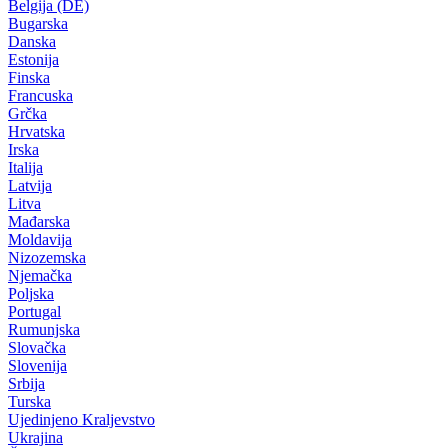
Belgija (DE)
Bugarska
Danska
Estonija
Finska
Francuska
Grčka
Hrvatska
Irska
Italija
Latvija
Litva
Mađarska
Moldavija
Nizozemska
Njemačka
Poljska
Portugal
Rumunjska
Slovačka
Slovenija
Srbija
Turska
Ujedinjeno Kraljevstvo
Ukrajina