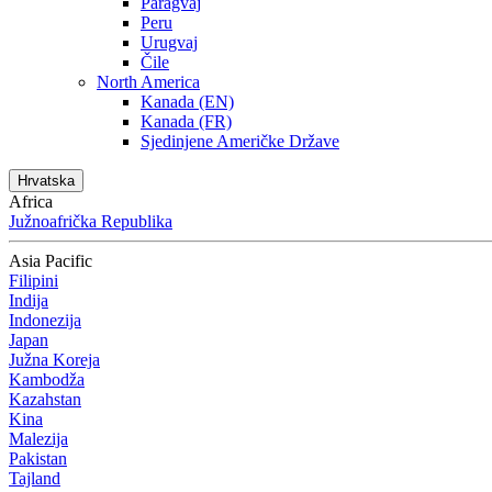
Paragvaj
Peru
Urugvaj
Čile
North America
Kanada (EN)
Kanada (FR)
Sjedinjene Američke Države
Hrvatska
Africa
Južnoafrička Republika
Asia Pacific
Filipini
Indija
Indonezija
Japan
Južna Koreja
Kambodža
Kazahstan
Kina
Malezija
Pakistan
Tajland