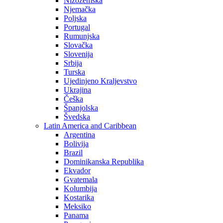
Nizozemska
Njemačka
Poljska
Portugal
Rumunjska
Slovačka
Slovenija
Srbija
Turska
Ujedinjeno Kraljevstvo
Ukrajina
Češka
Španjolska
Švedska
Latin America and Caribbean
Argentina
Bolivija
Brazil
Dominikanska Republika
Ekvador
Gvatemala
Kolumbija
Kostarika
Meksiko
Panama