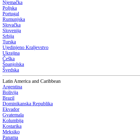
Njemačka
Poljska
Portugal
Rumunjska
Slovačka
Slovenija
Srbija
Turska
Ujedinjeno Kraljevstvo
Ukrajina
Češka
Španjolska
Švedska
Latin America and Caribbean
Argentina
Bolivija
Brazil
Dominikanska Republika
Ekvador
Gvatemala
Kolumbija
Kostarika
Meksiko
Panama