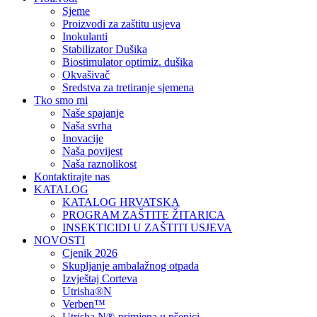
Sjeme
Proizvodi za zaštitu usjeva
Inokulanti
Stabilizator Dušika
Biostimulator optimiz. dušika
Okvašivač
Sredstva za tretiranje sjemena
Tko smo mi
Naše spajanje
Naša svrha
Inovacije
Naša povijest
Naša raznolikost
Kontaktirajte nas
KATALOG
KATALOG HRVATSKA
PROGRAM ZAŠTITE ŽITARICA
INSEKTICIDI U ZAŠTITI USJEVA
NOVOSTI
Cjenik 2026
Skupljanje ambalažnog otpada
Izvještaj Corteva
Utrisha®N
Verben™
Utrisha N®-primjena u pšenici