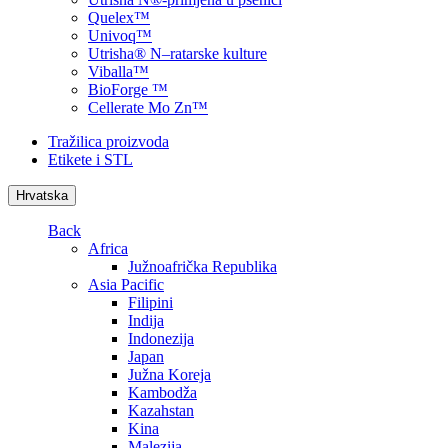
Quelex™
Univoq™
Utrisha® N–ratarske kulture
Viballa™
BioForge ™
Cellerate Mo Zn™
Tražilica proizvoda
Etikete i STL
Hrvatska
Back
Africa
Južnoafrička Republika
Asia Pacific
Filipini
Indija
Indonezija
Japan
Južna Koreja
Kambodža
Kazahstan
Kina
Malezija