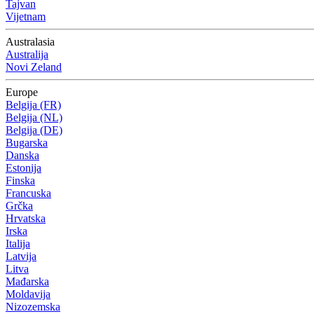
Tajvan
Vijetnam
Australasia
Australija
Novi Zeland
Europe
Belgija (FR)
Belgija (NL)
Belgija (DE)
Bugarska
Danska
Estonija
Finska
Francuska
Grčka
Hrvatska
Irska
Italija
Latvija
Litva
Mađarska
Moldavija
Nizozemska