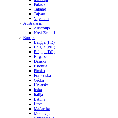
Pakistan
Tajland
Tajvan
Vijetnam
Australasia
Australija
Novi Zeland
Europe
Belgija (FR)
Belgija (NL)
Belgija (DE)
Bugarska
Danska
Estonija
Finska
Francuska
Grčka
Hrvatska
Irska
Italija
Latvija
Litva
Mađarska
Moldavija