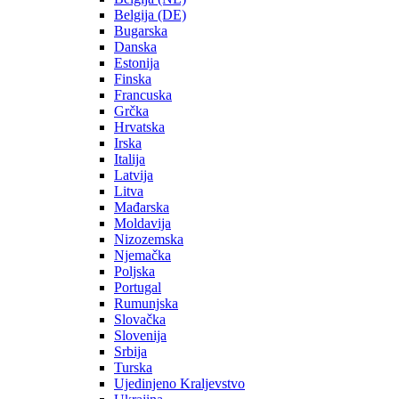
Belgija (DE)
Bugarska
Danska
Estonija
Finska
Francuska
Grčka
Hrvatska
Irska
Italija
Latvija
Litva
Mađarska
Moldavija
Nizozemska
Njemačka
Poljska
Portugal
Rumunjska
Slovačka
Slovenija
Srbija
Turska
Ujedinjeno Kraljevstvo