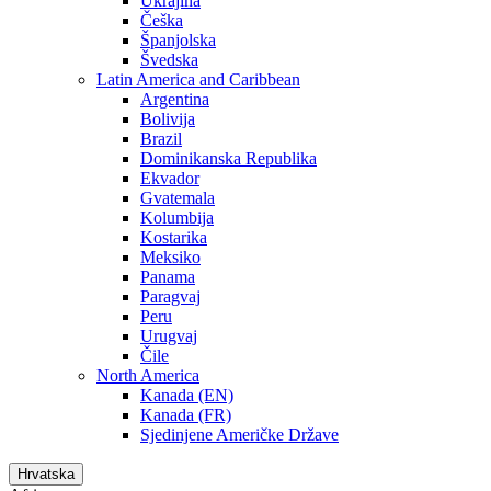
Ukrajina
Češka
Španjolska
Švedska
Latin America and Caribbean
Argentina
Bolivija
Brazil
Dominikanska Republika
Ekvador
Gvatemala
Kolumbija
Kostarika
Meksiko
Panama
Paragvaj
Peru
Urugvaj
Čile
North America
Kanada (EN)
Kanada (FR)
Sjedinjene Američke Države
Hrvatska