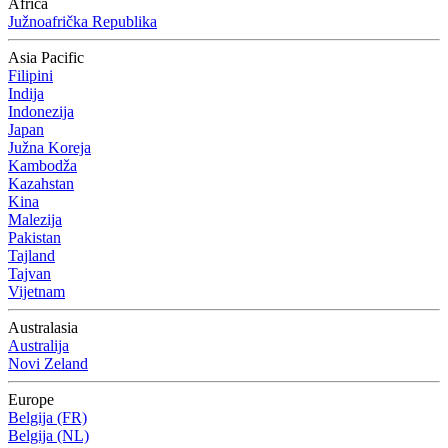
Africa
Južnoafrička Republika
Asia Pacific
Filipini
Indija
Indonezija
Japan
Južna Koreja
Kambodža
Kazahstan
Kina
Malezija
Pakistan
Tajland
Tajvan
Vijetnam
Australasia
Australija
Novi Zeland
Europe
Belgija (FR)
Belgija (NL)