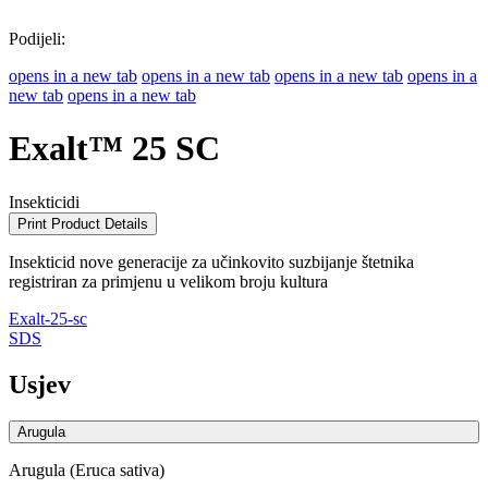
Podijeli:
opens in a new tab
opens in a new tab
opens in a new tab
opens in a
new tab
opens in a new tab
Exalt™ 25 SC
Insekticidi
Print Product Details
Insekticid nove generacije za učinkovito suzbijanje štetnika
registriran za primjenu u velikom broju kultura
Exalt-25-sc
SDS
Usjev
Arugula
Arugula (Eruca sativa)