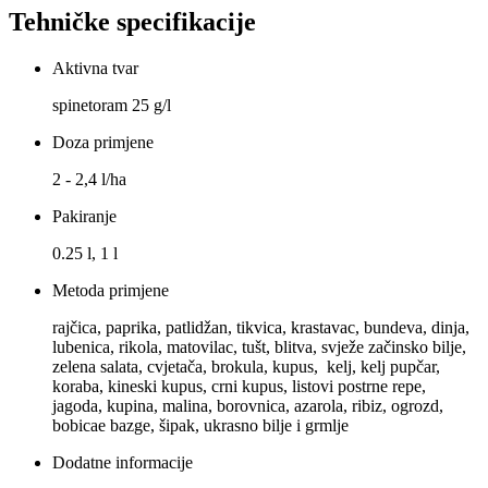
Tehničke specifikacije
Aktivna tvar
spinetoram 25 g/l
Doza primjene
2 - 2,4 l/ha
Pakiranje
0.25 l, 1 l
Metoda primjene
rajčica, paprika, patlidžan, tikvica, krastavac, bundeva, dinja,
lubenica, rikola, matovilac, tušt, blitva, svježe začinsko bilje,
zelena salata, cvjetača, brokula, kupus, kelj, kelj pupčar,
koraba, kineski kupus, crni kupus, listovi postrne repe,
jagoda, kupina, malina, borovnica, azarola, ribiz, ogrozd,
bobicae bazge, šipak, ukrasno bilje i grmlje
Dodatne informacije