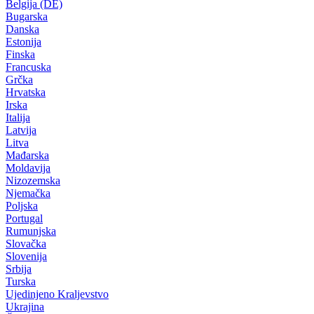
Belgija (DE)
Bugarska
Danska
Estonija
Finska
Francuska
Grčka
Hrvatska
Irska
Italija
Latvija
Litva
Mađarska
Moldavija
Nizozemska
Njemačka
Poljska
Portugal
Rumunjska
Slovačka
Slovenija
Srbija
Turska
Ujedinjeno Kraljevstvo
Ukrajina