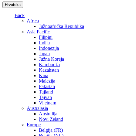
Hrvatska
Back
Africa
Južnoafrička Republika
Asia Pacific
Filipini
Indija
Indonezija
Japan
Južna Koreja
Kambodža
Kazahstan
Kina
Malezija
Pakistan
Tajland
Tajvan
Vijetnam
Australasia
Australija
Novi Zeland
Europe
Belgija (FR)
Belgija (NL)