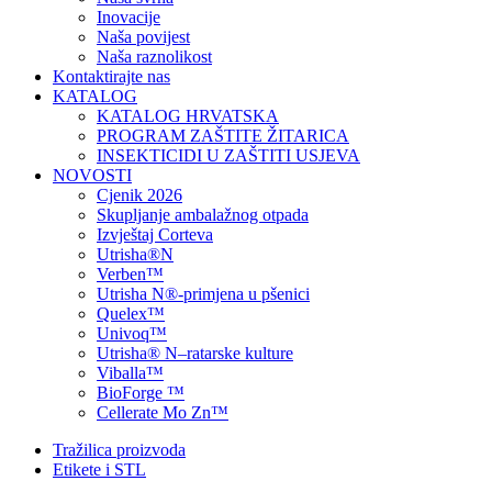
Inovacije
Naša povijest
Naša raznolikost
Kontaktirajte nas
KATALOG
KATALOG HRVATSKA
PROGRAM ZAŠTITE ŽITARICA
INSEKTICIDI U ZAŠTITI USJEVA
NOVOSTI
Cjenik 2026
Skupljanje ambalažnog otpada
Izvještaj Corteva
Utrisha®N
Verben™
Utrisha N®-primjena u pšenici
Quelex™
Univoq™
Utrisha® N–ratarske kulture
Viballa™
BioForge ™
Cellerate Mo Zn™
Tražilica proizvoda
Etikete i STL