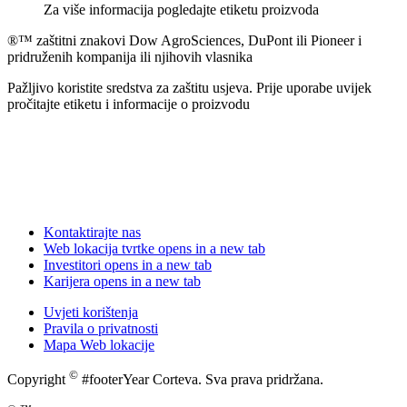
Za više informacija pogledajte etiketu proizvoda
®™ zaštitni znakovi Dow AgroSciences, DuPont ili Pioneer i
pridruženih kompanija ili njihovih vlasnika
Pažljivo koristite sredstva za zaštitu usjeva. Prije uporabe uvijek
pročitajte etiketu i informacije o proizvodu
Kontaktirajte nas
Web lokacija tvrtke
opens in a new tab
Investitori
opens in a new tab
Karijera
opens in a new tab
Uvjeti korištenja
Pravila o privatnosti
Mapa Web lokacije
©
Copyright
#footerYear Corteva. Sva prava pridržana.