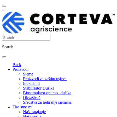
Search
Back
Proizvodi
Sjeme
Proizvodi za zaštitu usjeva
Inokulanti
Stabilizator Dušika
Biostimulator optimiz. dušika
Okvašivač
Sredstva za tretiranje sjemena
Tko smo mi
Naše spajanje
Naša svrha