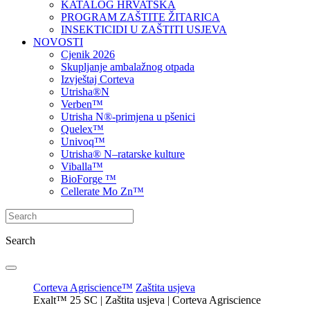
KATALOG HRVATSKA
PROGRAM ZAŠTITE ŽITARICA
INSEKTICIDI U ZAŠTITI USJEVA
NOVOSTI
Cjenik 2026
Skupljanje ambalažnog otpada
Izvještaj Corteva
Utrisha®N
Verben™
Utrisha N®-primjena u pšenici
Quelex™
Univoq™
Utrisha® N–ratarske kulture
Viballa™
BioForge ™
Cellerate Mo Zn™
Search
Corteva Agriscience™
Zaštita usjeva
Exalt™ 25 SC | Zaštita usjeva | Corteva Agriscience