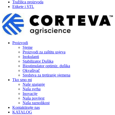
Tražilica proizvoda
Etikete i STL
Proizvodi
Sjeme
Proizvodi za zaštitu usjeva
Inokulanti
Stabilizator Dušika
Biostimulator optimiz. dušika
Okvašivač
Sredstva za tretiranje sjemena
Tko smo mi
Naše spajanje
Naša svrha
Inovacije
Naša povijest
Naša raznolikost
Kontaktirajte nas
KATALOG