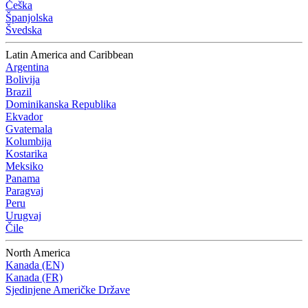
Češka
Španjolska
Švedska
Latin America and Caribbean
Argentina
Bolivija
Brazil
Dominikanska Republika
Ekvador
Gvatemala
Kolumbija
Kostarika
Meksiko
Panama
Paragvaj
Peru
Urugvaj
Čile
North America
Kanada (EN)
Kanada (FR)
Sjedinjene Američke Države