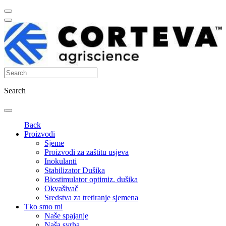
Search
Back
Proizvodi
Sjeme
Proizvodi za zaštitu usjeva
Inokulanti
Stabilizator Dušika
Biostimulator optimiz. dušika
Okvašivač
Sredstva za tretiranje sjemena
Tko smo mi
Naše spajanje
Naša svrha