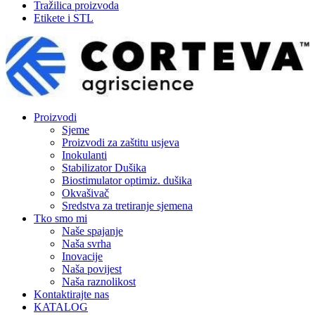
Tražilica proizvoda
Etikete i STL
Proizvodi
Sjeme
Proizvodi za zaštitu usjeva
Inokulanti
Stabilizator Dušika
Biostimulator optimiz. dušika
Okvašivač
Sredstva za tretiranje sjemena
Tko smo mi
Naše spajanje
Naša svrha
Inovacije
Naša povijest
Naša raznolikost
Kontaktirajte nas
KATALOG