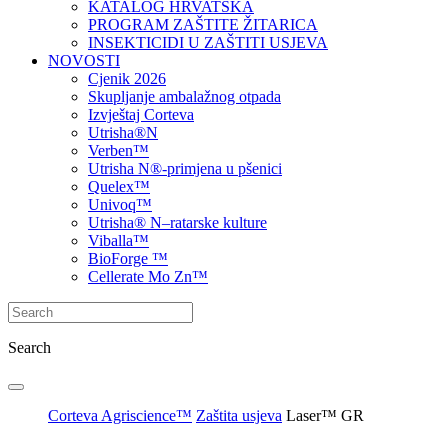
KATALOG HRVATSKA
PROGRAM ZAŠTITE ŽITARICA
INSEKTICIDI U ZAŠTITI USJEVA
NOVOSTI
Cjenik 2026
Skupljanje ambalažnog otpada
Izvještaj Corteva
Utrisha®N
Verben™
Utrisha N®-primjena u pšenici
Quelex™
Univoq™
Utrisha® N–ratarske kulture
Viballa™
BioForge ™
Cellerate Mo Zn™
Search
Corteva Agriscience™
Zaštita usjeva
Laser™ GR