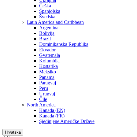
Ukrajina
Češka
Španjolska
Švedska
Latin America and Caribbean
Argentina
Bolivija
Brazil
Dominikanska Republika
Ekvador
Gvatemala
Kolumbija
Kostarika
Meksiko
Panama
Paragvaj
Peru
Urugvaj
Čile
North America
Kanada (EN)
Kanada (FR)
Sjedinjene Američke Države
Hrvatska