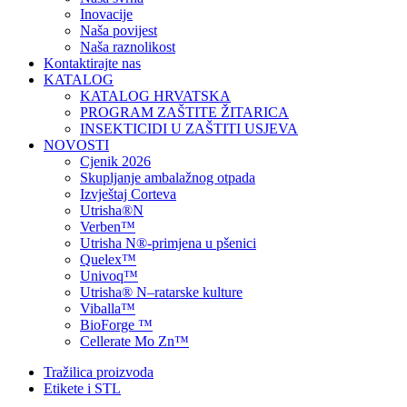
Inovacije
Naša povijest
Naša raznolikost
Kontaktirajte nas
KATALOG
KATALOG HRVATSKA
PROGRAM ZAŠTITE ŽITARICA
INSEKTICIDI U ZAŠTITI USJEVA
NOVOSTI
Cjenik 2026
Skupljanje ambalažnog otpada
Izvještaj Corteva
Utrisha®N
Verben™
Utrisha N®-primjena u pšenici
Quelex™
Univoq™
Utrisha® N–ratarske kulture
Viballa™
BioForge ™
Cellerate Mo Zn™
Tražilica proizvoda
Etikete i STL