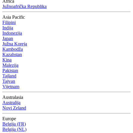
Africa
Južnoafrička Republika
Asia Pacific
Filipini
Indija
Indonezija
Japan
Južna Koreja
Kambodža
Kazahstan
Kina
Malezija
Pakistan
Tajland
Tajvan
Vijetnam
Australasia
Australija
Novi Zeland
Europe
Belgija (FR)
Belgija (NL)