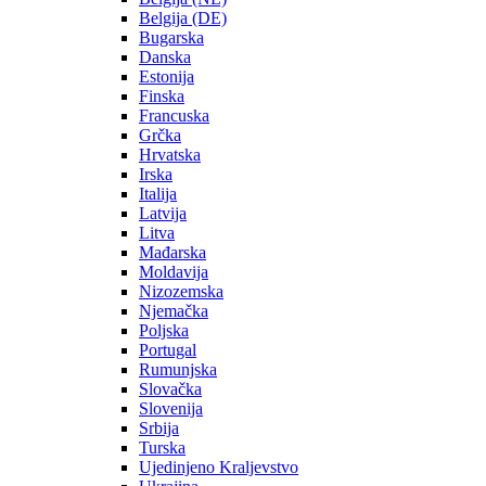
Belgija (DE)
Bugarska
Danska
Estonija
Finska
Francuska
Grčka
Hrvatska
Irska
Italija
Latvija
Litva
Mađarska
Moldavija
Nizozemska
Njemačka
Poljska
Portugal
Rumunjska
Slovačka
Slovenija
Srbija
Turska
Ujedinjeno Kraljevstvo