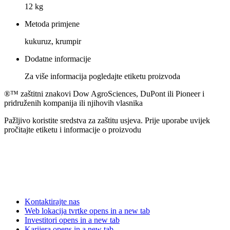
12 kg
Metoda primjene
kukuruz, krumpir
Dodatne informacije
Za više informacija pogledajte etiketu proizvoda
®™ zaštitni znakovi Dow AgroSciences, DuPont ili Pioneer i
pridruženih kompanija ili njihovih vlasnika
Pažljivo koristite sredstva za zaštitu usjeva. Prije uporabe uvijek
pročitajte etiketu i informacije o proizvodu
Kontaktirajte nas
Web lokacija tvrtke
opens in a new tab
Investitori
opens in a new tab
Karijera
opens in a new tab