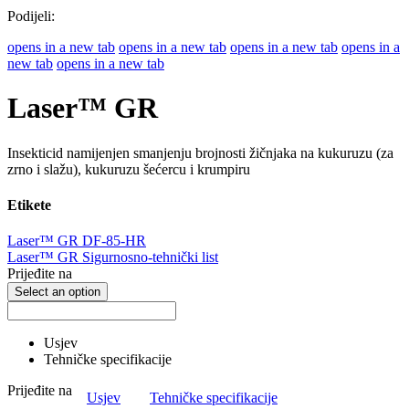
Podijeli:
opens in a new tab
opens in a new tab
opens in a new tab
opens in a
new tab
opens in a new tab
Laser™ GR
Insekticid namijenjen smanjenju brojnosti žičnjaka na kukuruzu (za
zrno i slažu), kukuruzu šećercu i krumpiru
Etikete
Laser™ GR DF-85-HR
Laser™ GR Sigurnosno-tehnički list
Prijeđite na
Select an option
Usjev
Tehničke specifikacije
Prijeđite na
Usjev
Tehničke specifikacije