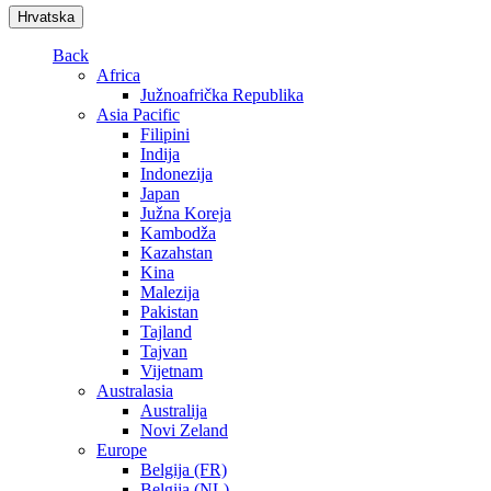
Hrvatska
Back
Africa
Južnoafrička Republika
Asia Pacific
Filipini
Indija
Indonezija
Japan
Južna Koreja
Kambodža
Kazahstan
Kina
Malezija
Pakistan
Tajland
Tajvan
Vijetnam
Australasia
Australija
Novi Zeland
Europe
Belgija (FR)
Belgija (NL)