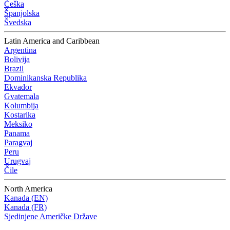
Češka
Španjolska
Švedska
Latin America and Caribbean
Argentina
Bolivija
Brazil
Dominikanska Republika
Ekvador
Gvatemala
Kolumbija
Kostarika
Meksiko
Panama
Paragvaj
Peru
Urugvaj
Čile
North America
Kanada (EN)
Kanada (FR)
Sjedinjene Američke Države