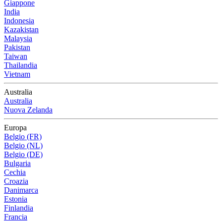
Giappone
India
Indonesia
Kazakistan
Malaysia
Pakistan
Taiwan
Thailandia
Vietnam
Australia
Australia
Nuova Zelanda
Europa
Belgio (FR)
Belgio (NL)
Belgio (DE)
Bulgaria
Cechia
Croazia
Danimarca
Estonia
Finlandia
Francia