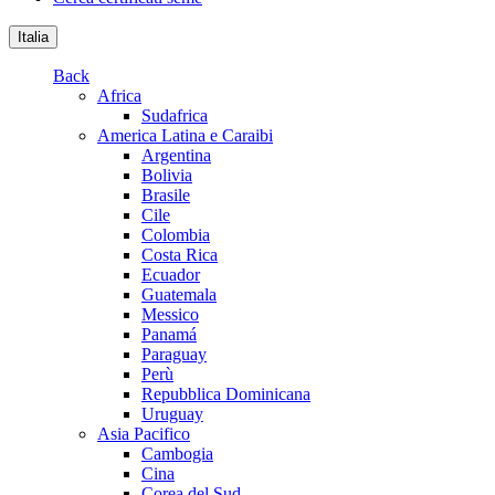
Italia
Back
Africa
Sudafrica
America Latina e Caraibi
Argentina
Bolivia
Brasile
Cile
Colombia
Costa Rica
Ecuador
Guatemala
Messico
Panamá
Paraguay
Perù
Repubblica Dominicana
Uruguay
Asia Pacifico
Cambogia
Cina
Corea del Sud