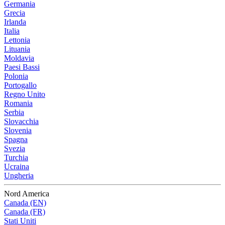
Germania
Grecia
Irlanda
Italia
Lettonia
Lituania
Moldavia
Paesi Bassi
Polonia
Portogallo
Regno Unito
Romania
Serbia
Slovacchia
Slovenia
Spagna
Svezia
Turchia
Ucraina
Ungheria
Nord America
Canada (EN)
Canada (FR)
Stati Uniti