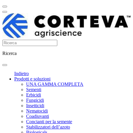
Ricerca
Indietro
Prodotti e soluzioni
UNA GAMMA COMPLETA
Sementi
Erbicidi
Fungicidi
Insetticidi
Nematocidi
Coadiuvanti
Concianti per la semente
Stabilizzatori dell’azoto
Biologicals