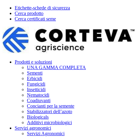
Etichette-schede di sicurezza
Cerca prodotto
Cerca certificati seme
Prodotti e soluzioni
UNA GAMMA COMPLETA
Sementi
Erbicidi
Fungicidi
Insetticidi
Nematocidi
Coadiuvanti
Concianti per la semente
Stabilizzatori dell’azoto
Biologicals
Additivi microbiologici
Servizi agronomici
Servizi Agronomici