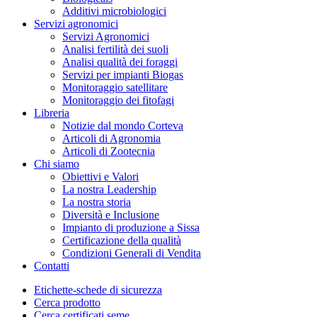
Additivi microbiologici
Servizi agronomici
Servizi Agronomici
Analisi fertilità dei suoli
Analisi qualità dei foraggi
Servizi per impianti Biogas
Monitoraggio satellitare
Monitoraggio dei fitofagi
Libreria
Notizie dal mondo Corteva
Articoli di Agronomia
Articoli di Zootecnia
Chi siamo
Obiettivi e Valori
La nostra Leadership
La nostra storia
Diversità e Inclusione
Impianto di produzione a Sissa
Certificazione della qualità
Condizioni Generali di Vendita
Contatti
Etichette-schede di sicurezza
Cerca prodotto
Cerca certificati seme