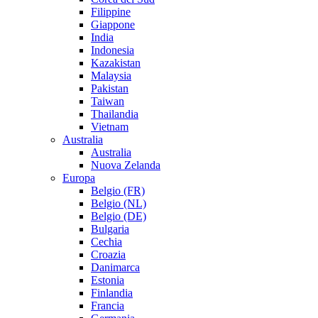
Filippine
Giappone
India
Indonesia
Kazakistan
Malaysia
Pakistan
Taiwan
Thailandia
Vietnam
Australia
Australia
Nuova Zelanda
Europa
Belgio (FR)
Belgio (NL)
Belgio (DE)
Bulgaria
Cechia
Croazia
Danimarca
Estonia
Finlandia
Francia