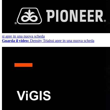
si apre in una nuova scheda
Guarda il video:
Density Trials
si apre in una nuova scheda