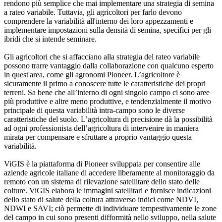
rendono più semplice che mai implementare una strategia di semina
a rateo variabile. Tuttavia, gli agricoltori per farlo devono
comprendere la variabilità all'interno dei loro appezzamenti e
implementare impostazioni sulla densità di semina, specifici per gli
ibridi che si intende seminare.
Gli agricoltori che si affacciano alla strategia del rateo variabile
possono trarre vantaggio dalla collaborazione con qualcuno esperto
in quest'area, come gli agronomi Pioneer. L’agricoltore è
sicuramente il primo a conoscere tutte le caratteristiche dei propri
terreni. Sa bene che all’interno di ogni singolo campo ci sono aree
più produttive e altre meno produttive, e tendenzialmente il motivo
principale di questa variabilità intra-campo sono le diverse
caratteristiche del suolo. L’agricoltura di precisione dà la possibilità
ad ogni professionista dell’agricoltura di intervenire in maniera
mirata per compensare e sfruttare a proprio vantaggio questa
variabilità.
ViGIS è la piattaforma di Pioneer sviluppata per consentire alle
aziende agricole italiane di accedere liberamente al monitoraggio da
remoto con un sistema di rilevazione satellitare dello stato delle
colture. ViGIS elabora le immagini satellitari e fornisce indicazioni
dello stato di salute della coltura attraverso indici come NDVI,
NDWI e SAVI; ciò permette di individuare tempestivamente le zone
del campo in cui sono presenti difformità nello sviluppo, nella salute