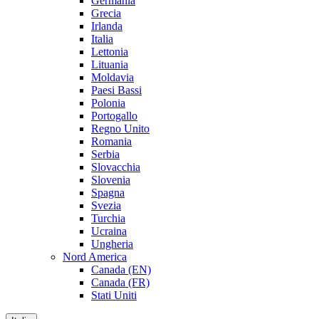
Germania
Grecia
Irlanda
Italia
Lettonia
Lituania
Moldavia
Paesi Bassi
Polonia
Portogallo
Regno Unito
Romania
Serbia
Slovacchia
Slovenia
Spagna
Svezia
Turchia
Ucraina
Ungheria
Nord America
Canada (EN)
Canada (FR)
Stati Uniti