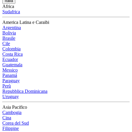
Italia
Africa
Sudafrica
America Latina e Caraibi
Argentina
Bolivia
Brasile
Cile
Colombia
Costa Rica
Ecuador
Guatemala
Messico
Panamá
Paraguay
Perù
Repubblica Dominicana
Uruguay
Asia Pacifico
Cambogia
Cina
Corea del Sud
Filippine