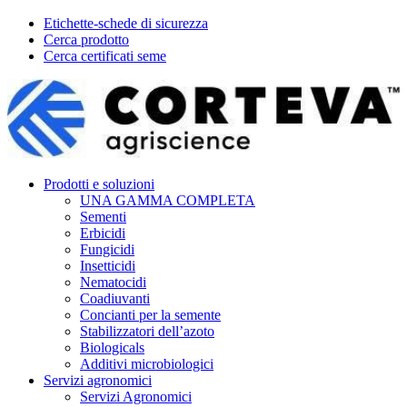
Etichette-schede di sicurezza
Cerca prodotto
Cerca certificati seme
Prodotti e soluzioni
UNA GAMMA COMPLETA
Sementi
Erbicidi
Fungicidi
Insetticidi
Nematocidi
Coadiuvanti
Concianti per la semente
Stabilizzatori dell’azoto
Biologicals
Additivi microbiologici
Servizi agronomici
Servizi Agronomici