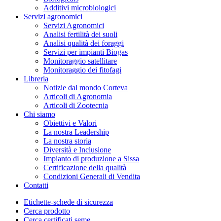
Additivi microbiologici
Servizi agronomici
Servizi Agronomici
Analisi fertilità dei suoli
Analisi qualità dei foraggi
Servizi per impianti Biogas
Monitoraggio satellitare
Monitoraggio dei fitofagi
Libreria
Notizie dal mondo Corteva
Articoli di Agronomia
Articoli di Zootecnia
Chi siamo
Obiettivi e Valori
La nostra Leadership
La nostra storia
Diversità e Inclusione
Impianto di produzione a Sissa
Certificazione della qualità
Condizioni Generali di Vendita
Contatti
Etichette-schede di sicurezza
Cerca prodotto
Cerca certificati seme