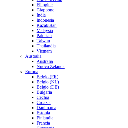
Filippine
Giappone
India
Indonesia
Kazakistan
Malaysia
Pakistan
Taiwan
Thailandia
Vietnam
Australia
Australia
Nuova Zelanda
Europa
Belgio (FR)
Belgio (NL)
Belgio (DE)
Bulgaria
Cechia
Croazia
Danimarca
Estonia
Finlandia
Francia