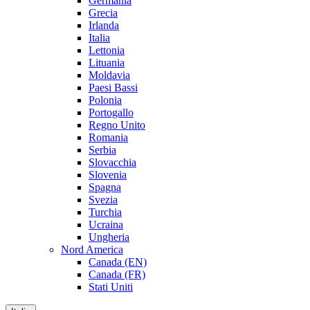
Germania
Grecia
Irlanda
Italia
Lettonia
Lituania
Moldavia
Paesi Bassi
Polonia
Portogallo
Regno Unito
Romania
Serbia
Slovacchia
Slovenia
Spagna
Svezia
Turchia
Ucraina
Ungheria
Nord America
Canada (EN)
Canada (FR)
Stati Uniti