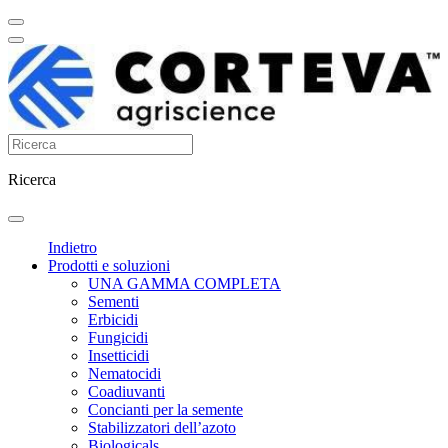
Ricerca
Indietro
Prodotti e soluzioni
UNA GAMMA COMPLETA
Sementi
Erbicidi
Fungicidi
Insetticidi
Nematocidi
Coadiuvanti
Concianti per la semente
Stabilizzatori dell’azoto
Biologicals