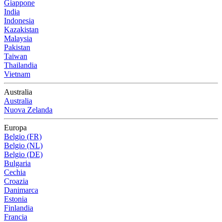
Giappone
India
Indonesia
Kazakistan
Malaysia
Pakistan
Taiwan
Thailandia
Vietnam
Australia
Australia
Nuova Zelanda
Europa
Belgio (FR)
Belgio (NL)
Belgio (DE)
Bulgaria
Cechia
Croazia
Danimarca
Estonia
Finlandia
Francia