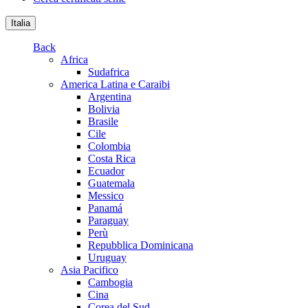
Italia
Back
Africa
Sudafrica
America Latina e Caraibi
Argentina
Bolivia
Brasile
Cile
Colombia
Costa Rica
Ecuador
Guatemala
Messico
Panamá
Paraguay
Perù
Repubblica Dominicana
Uruguay
Asia Pacifico
Cambogia
Cina
Corea del Sud