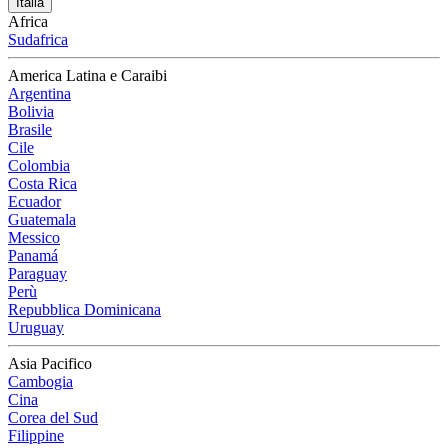
Italia
Africa
Sudafrica
America Latina e Caraibi
Argentina
Bolivia
Brasile
Cile
Colombia
Costa Rica
Ecuador
Guatemala
Messico
Panamá
Paraguay
Perù
Repubblica Dominicana
Uruguay
Asia Pacifico
Cambogia
Cina
Corea del Sud
Filippine