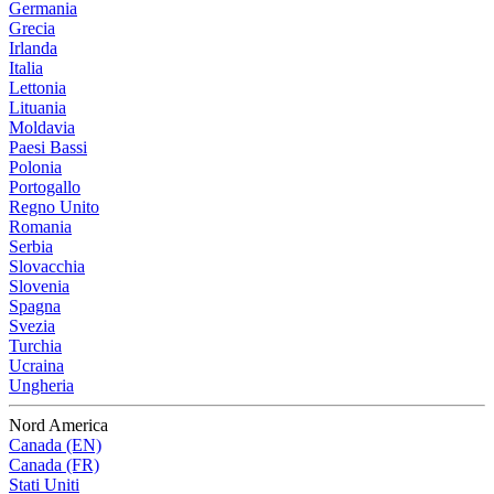
Germania
Grecia
Irlanda
Italia
Lettonia
Lituania
Moldavia
Paesi Bassi
Polonia
Portogallo
Regno Unito
Romania
Serbia
Slovacchia
Slovenia
Spagna
Svezia
Turchia
Ucraina
Ungheria
Nord America
Canada (EN)
Canada (FR)
Stati Uniti