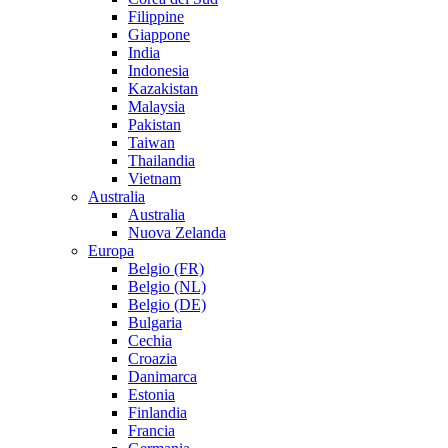
Filippine
Giappone
India
Indonesia
Kazakistan
Malaysia
Pakistan
Taiwan
Thailandia
Vietnam
Australia
Australia
Nuova Zelanda
Europa
Belgio (FR)
Belgio (NL)
Belgio (DE)
Bulgaria
Cechia
Croazia
Danimarca
Estonia
Finlandia
Francia