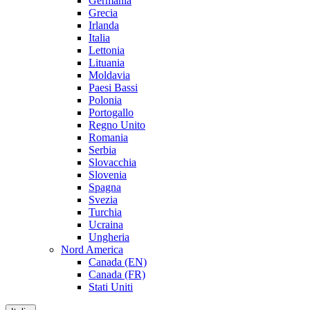
Germania
Grecia
Irlanda
Italia
Lettonia
Lituania
Moldavia
Paesi Bassi
Polonia
Portogallo
Regno Unito
Romania
Serbia
Slovacchia
Slovenia
Spagna
Svezia
Turchia
Ucraina
Ungheria
Nord America
Canada (EN)
Canada (FR)
Stati Uniti