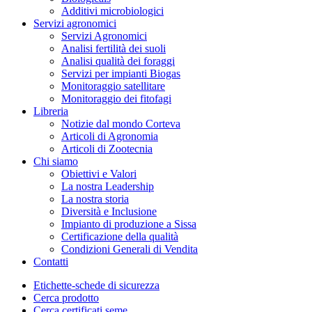
Additivi microbiologici
Servizi agronomici
Servizi Agronomici
Analisi fertilità dei suoli
Analisi qualità dei foraggi
Servizi per impianti Biogas
Monitoraggio satellitare
Monitoraggio dei fitofagi
Libreria
Notizie dal mondo Corteva
Articoli di Agronomia
Articoli di Zootecnia
Chi siamo
Obiettivi e Valori
La nostra Leadership
La nostra storia
Diversità e Inclusione
Impianto di produzione a Sissa
Certificazione della qualità
Condizioni Generali di Vendita
Contatti
Etichette-schede di sicurezza
Cerca prodotto
Cerca certificati seme