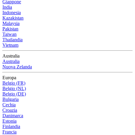
Giappone
India
Indonesia
Kazakistan
Malaysia
Pakistan
Taiwan
Thailandia
Vietnam
Australia
Australia
Nuova Zelanda
Europa
Belgio (FR)
Belgio (NL)
Belgio (DE)
Bulgaria
Cechia
Croazia
Danimarca
Estonia
Finlandia
Francia