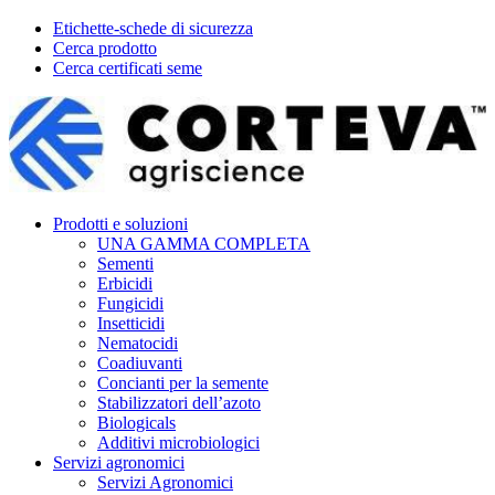
Etichette-schede di sicurezza
Cerca prodotto
Cerca certificati seme
Prodotti e soluzioni
UNA GAMMA COMPLETA
Sementi
Erbicidi
Fungicidi
Insetticidi
Nematocidi
Coadiuvanti
Concianti per la semente
Stabilizzatori dell’azoto
Biologicals
Additivi microbiologici
Servizi agronomici
Servizi Agronomici