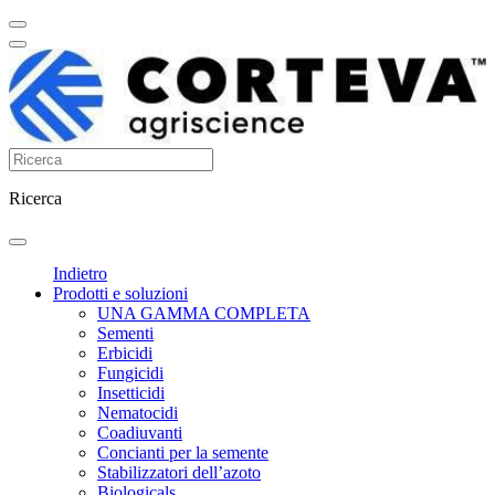
Ricerca
Indietro
Prodotti e soluzioni
UNA GAMMA COMPLETA
Sementi
Erbicidi
Fungicidi
Insetticidi
Nematocidi
Coadiuvanti
Concianti per la semente
Stabilizzatori dell’azoto
Biologicals