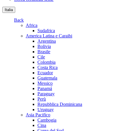
Italia
Back
Africa
Sudafrica
America Latina e Caraibi
Argentina
Bolivia
Brasile
Cile
Colombia
Costa Rica
Ecuador
Guatemala
Messico
Panamá
Paraguay
Perù
Repubblica Dominicana
Uruguay
Asia Pacifico
Cambogia
Cina
Corea del Sud