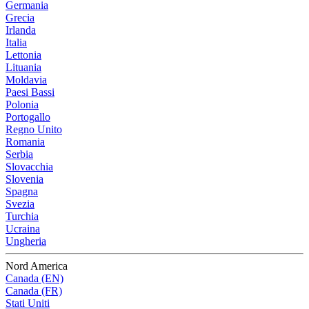
Germania
Grecia
Irlanda
Italia
Lettonia
Lituania
Moldavia
Paesi Bassi
Polonia
Portogallo
Regno Unito
Romania
Serbia
Slovacchia
Slovenia
Spagna
Svezia
Turchia
Ucraina
Ungheria
Nord America
Canada (EN)
Canada (FR)
Stati Uniti