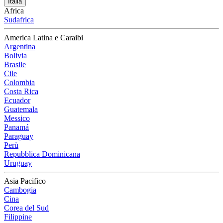
Italia
Africa
Sudafrica
America Latina e Caraibi
Argentina
Bolivia
Brasile
Cile
Colombia
Costa Rica
Ecuador
Guatemala
Messico
Panamá
Paraguay
Perù
Repubblica Dominicana
Uruguay
Asia Pacifico
Cambogia
Cina
Corea del Sud
Filippine