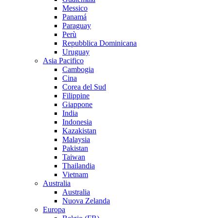
Messico
Panamá
Paraguay
Perù
Repubblica Dominicana
Uruguay
Asia Pacifico
Cambogia
Cina
Corea del Sud
Filippine
Giappone
India
Indonesia
Kazakistan
Malaysia
Pakistan
Taiwan
Thailandia
Vietnam
Australia
Australia
Nuova Zelanda
Europa