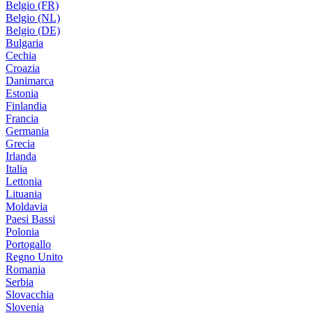
Belgio (FR)
Belgio (NL)
Belgio (DE)
Bulgaria
Cechia
Croazia
Danimarca
Estonia
Finlandia
Francia
Germania
Grecia
Irlanda
Italia
Lettonia
Lituania
Moldavia
Paesi Bassi
Polonia
Portogallo
Regno Unito
Romania
Serbia
Slovacchia
Slovenia