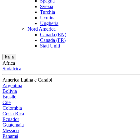
Spagna
Svezia
Turchia
Ucraina
Ungheria
Nord America
Canada (EN)
Canada (FR)
Stati Uniti
Italia
Africa
Sudafrica
America Latina e Caraibi
Argentina
Bolivia
Brasile
Cile
Colombia
Costa Rica
Ecuador
Guatemala
Messico
Panamá