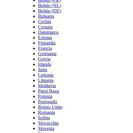
Belgio (FR)
Belgio (NL)
Belgio (DE)
Bulgaria
Cechia
Croazia
Danimarca
Estonia
Finlandia
Francia
Germania
Grecia
Irlanda
Italia
Lettonia
Lituania
Moldavia
Paesi Bassi
Polonia
Portogallo
Regno Unito
Romania
Serbia
Slovacchia
Slovenia