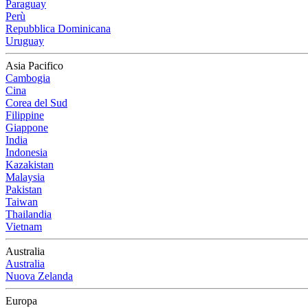
Paraguay
Perù
Repubblica Dominicana
Uruguay
Asia Pacifico
Cambogia
Cina
Corea del Sud
Filippine
Giappone
India
Indonesia
Kazakistan
Malaysia
Pakistan
Taiwan
Thailandia
Vietnam
Australia
Australia
Nuova Zelanda
Europa