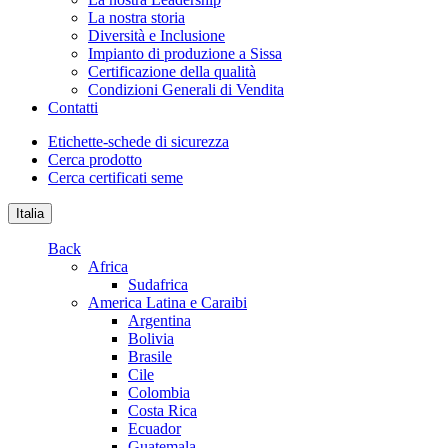
La nostra storia
Diversità e Inclusione
Impianto di produzione a Sissa
Certificazione della qualità
Condizioni Generali di Vendita
Contatti
Etichette-schede di sicurezza
Cerca prodotto
Cerca certificati seme
Italia
Back
Africa
Sudafrica
America Latina e Caraibi
Argentina
Bolivia
Brasile
Cile
Colombia
Costa Rica
Ecuador
Guatemala