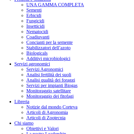
UNA GAMMA COMPLETA
Sementi
Erbicidi
Fungicidi
Insetticidi
Nematocidi
Coadiuvanti
Concianti per la semente
Stabilizzatori dell’azoto
Biologicals
Additivi microbiologici
Servizi agronomici
Servizi Agronomici
Analisi fertilità dei suoli
Analisi qualità dei foraggi
Servizi per impianti Biogas
Monitoraggio satellitare
Monitoraggio dei fitofagi
Libreria
Notizie dal mondo Corteva
Articoli di Agronomia
Articoli di Zootecnia
Chi siamo
Obiettivi e Valori
La nostra Leadership