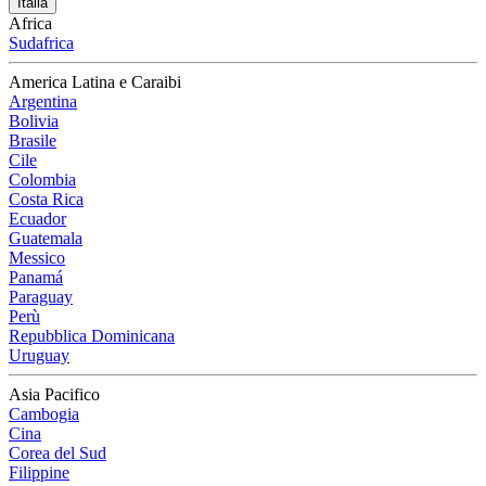
Italia
Africa
Sudafrica
America Latina e Caraibi
Argentina
Bolivia
Brasile
Cile
Colombia
Costa Rica
Ecuador
Guatemala
Messico
Panamá
Paraguay
Perù
Repubblica Dominicana
Uruguay
Asia Pacifico
Cambogia
Cina
Corea del Sud
Filippine