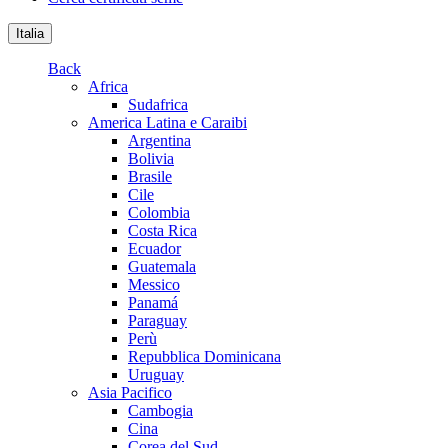
Italia
Back
Africa
Sudafrica
America Latina e Caraibi
Argentina
Bolivia
Brasile
Cile
Colombia
Costa Rica
Ecuador
Guatemala
Messico
Panamá
Paraguay
Perù
Repubblica Dominicana
Uruguay
Asia Pacifico
Cambogia
Cina
Corea del Sud