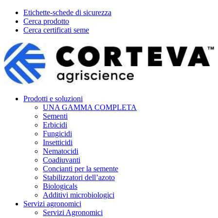
Etichette-schede di sicurezza
Cerca prodotto
Cerca certificati seme
Prodotti e soluzioni
UNA GAMMA COMPLETA
Sementi
Erbicidi
Fungicidi
Insetticidi
Nematocidi
Coadiuvanti
Concianti per la semente
Stabilizzatori dell’azoto
Biologicals
Additivi microbiologici
Servizi agronomici
Servizi Agronomici