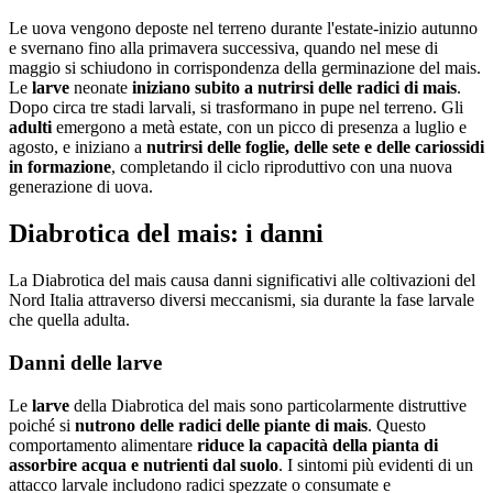
Le uova vengono deposte nel terreno durante l'estate-inizio autunno
e svernano fino alla primavera successiva, quando nel mese di
maggio si schiudono in corrispondenza della germinazione del mais.
Le
larve
neonate
iniziano subito a nutrirsi delle radici di mais
.
Dopo circa tre stadi larvali, si trasformano in pupe nel terreno. Gli
adulti
emergono a metà estate, con un picco di presenza a luglio e
agosto, e iniziano a
nutrirsi delle foglie, delle sete e delle cariossidi
in formazione
, completando il ciclo riproduttivo con una nuova
generazione di uova.
Diabrotica del mais: i danni
La Diabrotica del mais causa danni significativi alle coltivazioni del
Nord Italia attraverso diversi meccanismi, sia durante la fase larvale
che quella adulta.
Danni delle larve
Le
larve
della Diabrotica del mais sono particolarmente distruttive
poiché si
nutrono delle radici delle piante di mais
. Questo
comportamento alimentare
riduce la capacità della pianta di
assorbire acqua e nutrienti dal suolo
. I sintomi più evidenti di un
attacco larvale includono radici spezzate o consumate e