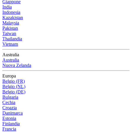
Giappone
India
Indonesia
Kazakistan
Malaysia
Pakistan
Taiwan
Thailandia
Vietnam
Australia
Australia
Nuova Zelanda
Europa
Belgio (FR)
Belgio (NL)
Belgio (DE)
Bulgaria
Cechia
Croazia
Danimarca
Estonia
Finlandia
Francia