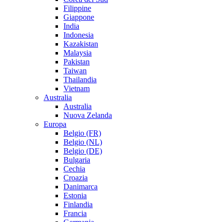
Filippine
Giappone
India
Indonesia
Kazakistan
Malaysia
Pakistan
Taiwan
Thailandia
Vietnam
Australia
Australia
Nuova Zelanda
Europa
Belgio (FR)
Belgio (NL)
Belgio (DE)
Bulgaria
Cechia
Croazia
Danimarca
Estonia
Finlandia
Francia