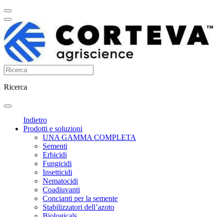
Ricerca
Indietro
Prodotti e soluzioni
UNA GAMMA COMPLETA
Sementi
Erbicidi
Fungicidi
Insetticidi
Nematocidi
Coadiuvanti
Concianti per la semente
Stabilizzatori dell’azoto
Biologicals