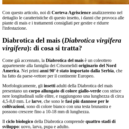
Con questo articolo, noi di
Corteva Agriscience
analizzeremo nel
dettaglio le caratteristiche di questo insetto, i danni che provoca alle
piante di mais e i trattamenti consigliati per gestire e ridurre
l'infestazione.
Diabrotica del mais (
Diabrotica virgifera
virgifera
): di cosa si tratta?
Come già accennato, la
Diabrotica del mais
è un coleottero
appartenente alla famiglia dei Crisomelidi
originario del Nord
America
. Nei primi
anni 90’ è stato importato dalla Serbia
, che
ha fatto da paese-vettore per il continente Europeo.
Morfologicamente, gli
insetti
adulti della Diabrotica del mais
presentano un
corpo allungato di colore giallo-verde
con strisce
nere longitudinali sulle elitre, e raggiungono una lunghezza di circa
4,5-8,0 mm. Le
larve
, che sono le
fasi più dannose per le
coltivazioni
, sono di colore bianco con una testa brunastra e
possono crescere fino a 10-18 mm di lunghezza.
Il
ciclo biologico
della Diabrotica comprende
quattro stadi di
sviluppo
: uovo, larva, pupa e adulto.