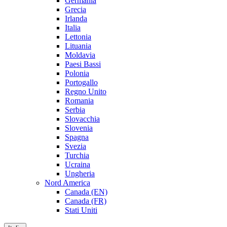
Germania
Grecia
Irlanda
Italia
Lettonia
Lituania
Moldavia
Paesi Bassi
Polonia
Portogallo
Regno Unito
Romania
Serbia
Slovacchia
Slovenia
Spagna
Svezia
Turchia
Ucraina
Ungheria
Nord America
Canada (EN)
Canada (FR)
Stati Uniti