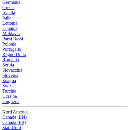
Germania
Grecia
Irlanda
Italia
Lettonia
Lituania
Moldavia
Paesi Bassi
Polonia
Portogallo
Regno Unito
Romania
Serbia
Slovacchia
Slovenia
Spagna
Svezia
Turchia
Ucraina
Ungheria
Nord America
Canada (EN)
Canada (FR)
Stati Uniti