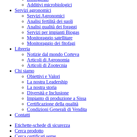
Additivi microbiologici
Servizi agronomici
Servizi Agronomici
Analisi fertilità dei suoli
Analisi qualità dei foraggi
Servizi per impianti Biogas
Monitoraggio satellitare
Monitoraggio dei fitofagi
Libreria
Notizie dal mondo Corteva
Articoli di Agronomia
Articoli di Zootecnia
Chi siamo
Obiettivi e Valori
La nostra Leadership
La nostra storia
Diversità e Inclusione
Impianto di produzione a Sissa
Certificazione della qualità
Condizioni Generali di Vendita
Contatti
Etichette-schede di sicurezza
Cerca prodotto
Cerca certificati seme