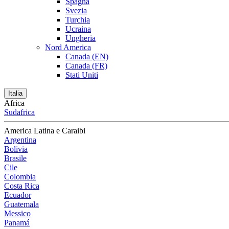
Spagna
Svezia
Turchia
Ucraina
Ungheria
Nord America
Canada (EN)
Canada (FR)
Stati Uniti
Italia
Africa
Sudafrica
America Latina e Caraibi
Argentina
Bolivia
Brasile
Cile
Colombia
Costa Rica
Ecuador
Guatemala
Messico
Panamá