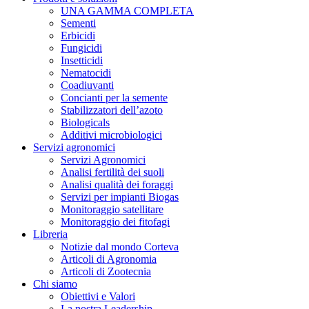
UNA GAMMA COMPLETA
Sementi
Erbicidi
Fungicidi
Insetticidi
Nematocidi
Coadiuvanti
Concianti per la semente
Stabilizzatori dell’azoto
Biologicals
Additivi microbiologici
Servizi agronomici
Servizi Agronomici
Analisi fertilità dei suoli
Analisi qualità dei foraggi
Servizi per impianti Biogas
Monitoraggio satellitare
Monitoraggio dei fitofagi
Libreria
Notizie dal mondo Corteva
Articoli di Agronomia
Articoli di Zootecnia
Chi siamo
Obiettivi e Valori
La nostra Leadership