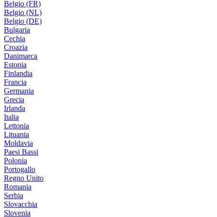
Belgio (FR)
Belgio (NL)
Belgio (DE)
Bulgaria
Cechia
Croazia
Danimarca
Estonia
Finlandia
Francia
Germania
Grecia
Irlanda
Italia
Lettonia
Lituania
Moldavia
Paesi Bassi
Polonia
Portogallo
Regno Unito
Romania
Serbia
Slovacchia
Slovenia