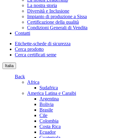
La nostra storia
Diversità e Inclusione
Impianto di produzione a Sissa
Certificazione della qualità
Condizioni Generali di Vendita
Contatti
Etichette-schede di sicurezza
Cerca prodotto
Cerca certificati seme
Italia
Back
Africa
Sudafrica
America Latina e Caraibi
Argentina
Bolivia
Brasile
Cile
Colombia
Costa Rica
Ecuador
Guatemala