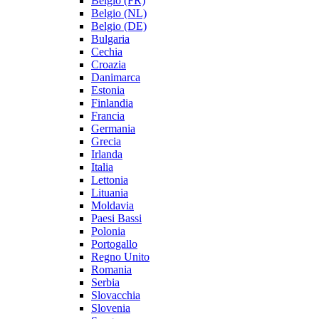
Belgio (FR)
Belgio (NL)
Belgio (DE)
Bulgaria
Cechia
Croazia
Danimarca
Estonia
Finlandia
Francia
Germania
Grecia
Irlanda
Italia
Lettonia
Lituania
Moldavia
Paesi Bassi
Polonia
Portogallo
Regno Unito
Romania
Serbia
Slovacchia
Slovenia