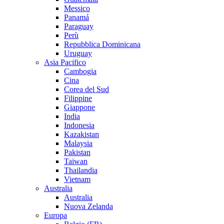
Messico
Panamá
Paraguay
Perù
Repubblica Dominicana
Uruguay
Asia Pacifico
Cambogia
Cina
Corea del Sud
Filippine
Giappone
India
Indonesia
Kazakistan
Malaysia
Pakistan
Taiwan
Thailandia
Vietnam
Australia
Australia
Nuova Zelanda
Europa