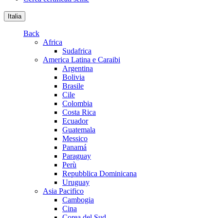
Italia
Back
Africa
Sudafrica
America Latina e Caraibi
Argentina
Bolivia
Brasile
Cile
Colombia
Costa Rica
Ecuador
Guatemala
Messico
Panamá
Paraguay
Perù
Repubblica Dominicana
Uruguay
Asia Pacifico
Cambogia
Cina
Corea del Sud