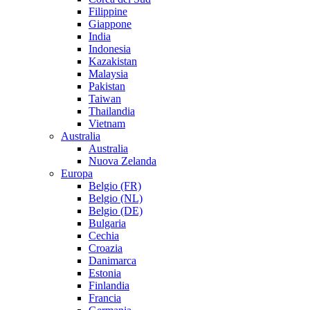
Filippine
Giappone
India
Indonesia
Kazakistan
Malaysia
Pakistan
Taiwan
Thailandia
Vietnam
Australia
Australia
Nuova Zelanda
Europa
Belgio (FR)
Belgio (NL)
Belgio (DE)
Bulgaria
Cechia
Croazia
Danimarca
Estonia
Finlandia
Francia