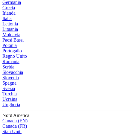
Germania
Grecia
Irlanda
Italia
Lettonia
Lituania
Moldavia
Paesi Bassi
Polonia
Portogallo
Regno Unito
Romania
Serbia
Slovacchia
Slovenia
Spagna
Svezia
Turchia
Ucraina
Ungheria
Nord America
Canada (EN)
Canada (FR)
Stati Uniti