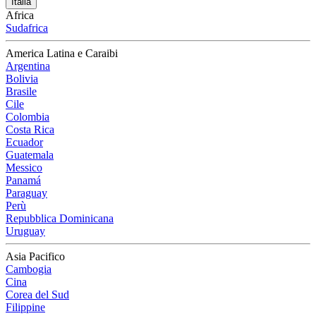
Italia
Africa
Sudafrica
America Latina e Caraibi
Argentina
Bolivia
Brasile
Cile
Colombia
Costa Rica
Ecuador
Guatemala
Messico
Panamá
Paraguay
Perù
Repubblica Dominicana
Uruguay
Asia Pacifico
Cambogia
Cina
Corea del Sud
Filippine