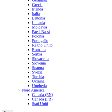
Germania
Grecia
Irlanda
Italia
Lettonia
Lituania
Moldavia
Paesi Bassi
Polonia
Portogallo
Regno Unito
Romania
Serbia
Slovacchia
Slovenia
Spagna
Svezia
Turchia
Ucraina
Ungheria
Nord America
Canada (EN)
Canada (FR)
Stati Uniti