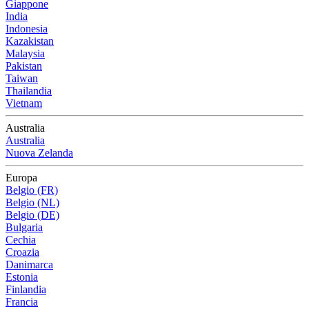
Giappone
India
Indonesia
Kazakistan
Malaysia
Pakistan
Taiwan
Thailandia
Vietnam
Australia
Australia
Nuova Zelanda
Europa
Belgio (FR)
Belgio (NL)
Belgio (DE)
Bulgaria
Cechia
Croazia
Danimarca
Estonia
Finlandia
Francia