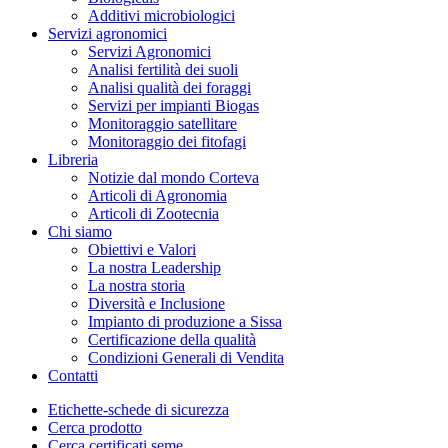
Additivi microbiologici
Servizi agronomici
Servizi Agronomici
Analisi fertilità dei suoli
Analisi qualità dei foraggi
Servizi per impianti Biogas
Monitoraggio satellitare
Monitoraggio dei fitofagi
Libreria
Notizie dal mondo Corteva
Articoli di Agronomia
Articoli di Zootecnia
Chi siamo
Obiettivi e Valori
La nostra Leadership
La nostra storia
Diversità e Inclusione
Impianto di produzione a Sissa
Certificazione della qualità
Condizioni Generali di Vendita
Contatti
Etichette-schede di sicurezza
Cerca prodotto
Cerca certificati seme