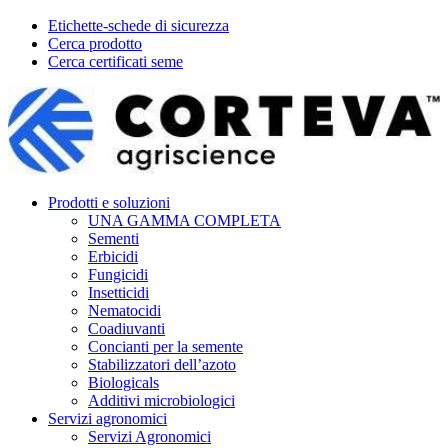
Etichette-schede di sicurezza
Cerca prodotto
Cerca certificati seme
Prodotti e soluzioni
UNA GAMMA COMPLETA
Sementi
Erbicidi
Fungicidi
Insetticidi
Nematocidi
Coadiuvanti
Concianti per la semente
Stabilizzatori dell’azoto
Biologicals
Additivi microbiologici
Servizi agronomici
Servizi Agronomici