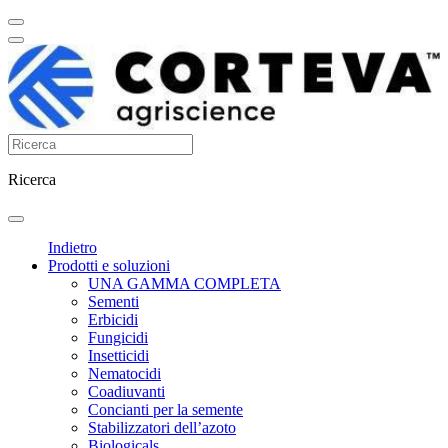
Ricerca
Indietro
Prodotti e soluzioni
UNA GAMMA COMPLETA
Sementi
Erbicidi
Fungicidi
Insetticidi
Nematocidi
Coadiuvanti
Concianti per la semente
Stabilizzatori dell’azoto
Biologicals