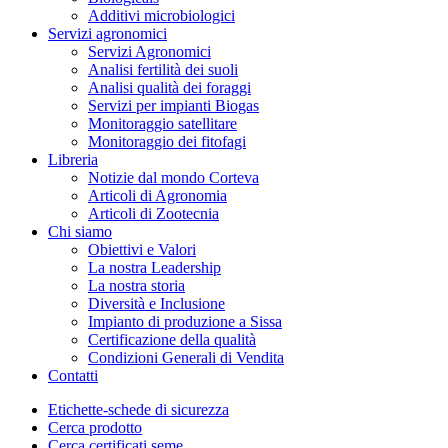
Additivi microbiologici
Servizi agronomici
Servizi Agronomici
Analisi fertilità dei suoli
Analisi qualità dei foraggi
Servizi per impianti Biogas
Monitoraggio satellitare
Monitoraggio dei fitofagi
Libreria
Notizie dal mondo Corteva
Articoli di Agronomia
Articoli di Zootecnia
Chi siamo
Obiettivi e Valori
La nostra Leadership
La nostra storia
Diversità e Inclusione
Impianto di produzione a Sissa
Certificazione della qualità
Condizioni Generali di Vendita
Contatti
Etichette-schede di sicurezza
Cerca prodotto
Cerca certificati seme