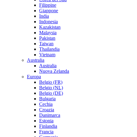
Filippine
Giappone
India
Indonesia
Kazakistan
Malaysia
Pakistan
Taiwan
Thailandia
Vietnam
Australia
Australia
Nuova Zelanda
Europa
Belgio (FR)
Belgio (NL)
Belgio (DE)
Bulgaria
Cechia
Croazia
Danimarca
Estonia
Finlandia
Francia