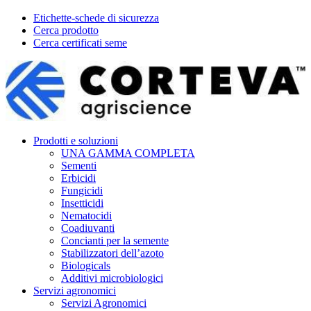
Etichette-schede di sicurezza
Cerca prodotto
Cerca certificati seme
Prodotti e soluzioni
UNA GAMMA COMPLETA
Sementi
Erbicidi
Fungicidi
Insetticidi
Nematocidi
Coadiuvanti
Concianti per la semente
Stabilizzatori dell’azoto
Biologicals
Additivi microbiologici
Servizi agronomici
Servizi Agronomici