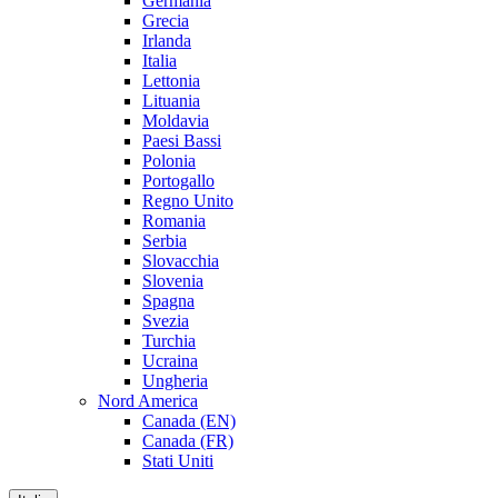
Germania
Grecia
Irlanda
Italia
Lettonia
Lituania
Moldavia
Paesi Bassi
Polonia
Portogallo
Regno Unito
Romania
Serbia
Slovacchia
Slovenia
Spagna
Svezia
Turchia
Ucraina
Ungheria
Nord America
Canada (EN)
Canada (FR)
Stati Uniti