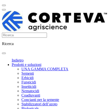
Ricerca
Indietro
Prodotti e soluzioni
UNA GAMMA COMPLETA
Sementi
Erbicidi
Fungicidi
Insetticidi
Nematocidi
Coadiuvanti
Concianti per la semente
Stabilizzatori dell’azoto
Biologicals