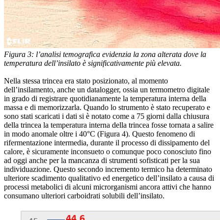
Figura 3: l’analisi temografica evidenzia la zona alterata dove la
temperatura dell’insilato è significativamente più elevata.
Nella stessa trincea era stato posizionato, al momento
dell’insilamento, anche un datalogger, ossia un termometro digitale
in grado di registrare quotidianamente la temperatura interna della
massa e di memorizzarla. Quando lo strumento è stato recuperato e
sono stati scaricati i dati si è notato come a 75 giorni dalla chiusura
della trincea la temperatura interna della trincea fosse tornata a salire
in modo anomale oltre i 40°C (Figura 4). Questo fenomeno di
rifermentazione intermedia, durante il processo di dissipamento del
calore, è sicuramente inconsueto o comunque poco conosciuto fino
ad oggi anche per la mancanza di strumenti sofisticati per la sua
individuazione. Questo secondo incremento termico ha determinato
ulteriore scadimento qualitativo ed energetico dell’insilato a causa di
processi metabolici di alcuni microrganismi ancora attivi che hanno
consumano ulteriori carboidrati solubili dell’insilato.