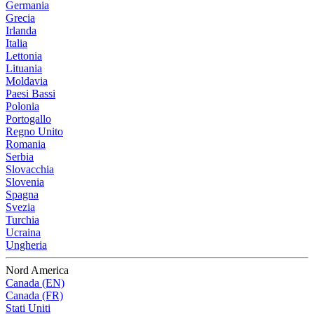
Germania
Grecia
Irlanda
Italia
Lettonia
Lituania
Moldavia
Paesi Bassi
Polonia
Portogallo
Regno Unito
Romania
Serbia
Slovacchia
Slovenia
Spagna
Svezia
Turchia
Ucraina
Ungheria
Nord America
Canada (EN)
Canada (FR)
Stati Uniti