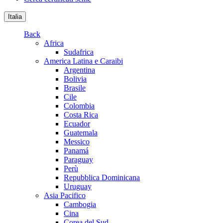
Italia
Back
Africa
Sudafrica
America Latina e Caraibi
Argentina
Bolivia
Brasile
Cile
Colombia
Costa Rica
Ecuador
Guatemala
Messico
Panamá
Paraguay
Perù
Repubblica Dominicana
Uruguay
Asia Pacifico
Cambogia
Cina
Corea del Sud