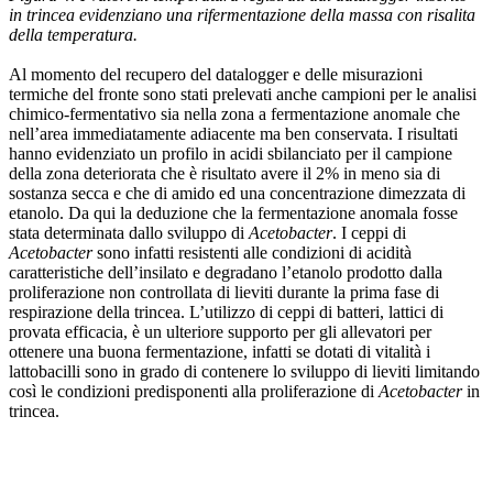
in trincea evidenziano una rifermentazione della massa con risalita
della temperatura.
Al momento del recupero del datalogger e delle misurazioni
termiche del fronte sono stati prelevati anche campioni per le analisi
chimico-fermentativo sia nella zona a fermentazione anomale che
nell’area immediatamente adiacente ma ben conservata. I risultati
hanno evidenziato un profilo in acidi sbilanciato per il campione
della zona deteriorata che è risultato avere il 2% in meno sia di
sostanza secca e che di amido ed una concentrazione dimezzata di
etanolo. Da qui la deduzione che la fermentazione anomala fosse
stata determinata dallo sviluppo di
Acetobacter
. I ceppi di
Acetobacter
sono infatti resistenti alle condizioni di acidità
caratteristiche dell’insilato e degradano l’etanolo prodotto dalla
proliferazione non controllata di lieviti durante la prima fase di
respirazione della trincea. L’utilizzo di ceppi di batteri, lattici di
provata efficacia, è un ulteriore supporto per gli allevatori per
ottenere una buona fermentazione, infatti se dotati di vitalità i
lattobacilli sono in grado di contenere lo sviluppo di lieviti limitando
così le condizioni predisponenti alla proliferazione di
Acetobacter
in
trincea.