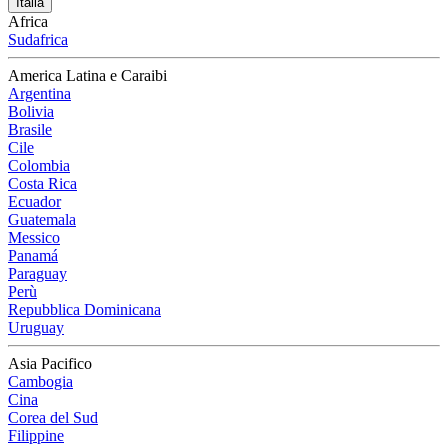
Italia
Africa
Sudafrica
America Latina e Caraibi
Argentina
Bolivia
Brasile
Cile
Colombia
Costa Rica
Ecuador
Guatemala
Messico
Panamá
Paraguay
Perù
Repubblica Dominicana
Uruguay
Asia Pacifico
Cambogia
Cina
Corea del Sud
Filippine