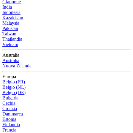
Giappone
India
Indonesia
Kazakistan
Malaysia
Pakistan
Taiwan
Thailandia
Vietnam
Australia
Australia
Nuova Zelanda
Europa
Belgio (FR)
Belgio (NL)
Belgio (DE)
Bulgaria
Cechia
Croazia
Danimarca
Estonia
Finlandia
Francia