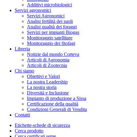
Additivi microbiologici
Servizi agronomici
Servizi Agronomici
Analisi fertilità dei suoli
Analisi qualità dei foraggi
Servizi per impianti Biogas
Monitoraggio satellitare
Monitoraggio dei fitofagi
Libreria
Notizie dal mondo Corteva
Articoli di Agronomia
Articoli di Zootecnia
Chi siamo
Obiettivi e Valori
La nostra Leadership
La nostra storia
Diversità e Inclusione
Impianto di produzione a Sissa
Certificazione della qualità
Condizioni Generali di Vendita
Contatti
Etichette-schede di sicurezza
Cerca prodotto
Cerca certificati seme