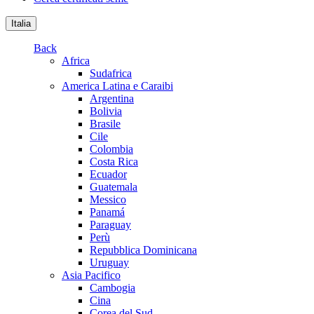
Italia
Back
Africa
Sudafrica
America Latina e Caraibi
Argentina
Bolivia
Brasile
Cile
Colombia
Costa Rica
Ecuador
Guatemala
Messico
Panamá
Paraguay
Perù
Repubblica Dominicana
Uruguay
Asia Pacifico
Cambogia
Cina
Corea del Sud