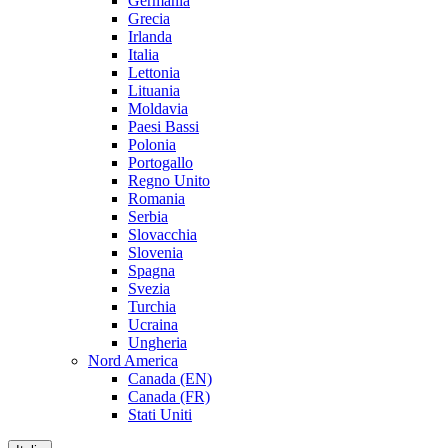
Germania
Grecia
Irlanda
Italia
Lettonia
Lituania
Moldavia
Paesi Bassi
Polonia
Portogallo
Regno Unito
Romania
Serbia
Slovacchia
Slovenia
Spagna
Svezia
Turchia
Ucraina
Ungheria
Nord America
Canada (EN)
Canada (FR)
Stati Uniti