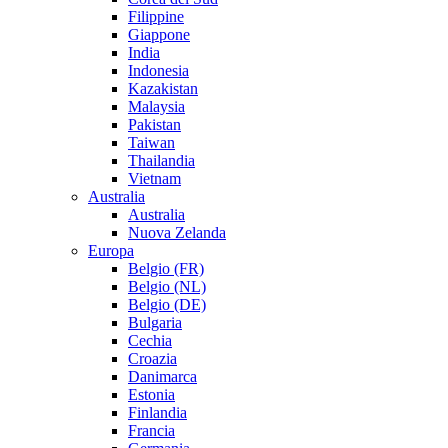
Filippine
Giappone
India
Indonesia
Kazakistan
Malaysia
Pakistan
Taiwan
Thailandia
Vietnam
Australia
Australia
Nuova Zelanda
Europa
Belgio (FR)
Belgio (NL)
Belgio (DE)
Bulgaria
Cechia
Croazia
Danimarca
Estonia
Finlandia
Francia