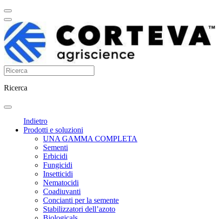
Ricerca
Indietro
Prodotti e soluzioni
UNA GAMMA COMPLETA
Sementi
Erbicidi
Fungicidi
Insetticidi
Nematocidi
Coadiuvanti
Concianti per la semente
Stabilizzatori dell’azoto
Biologicals