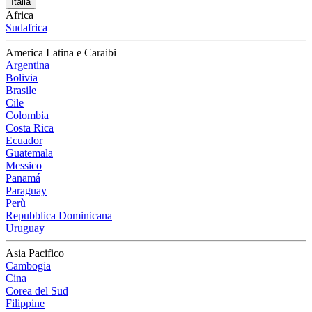
Italia
Africa
Sudafrica
America Latina e Caraibi
Argentina
Bolivia
Brasile
Cile
Colombia
Costa Rica
Ecuador
Guatemala
Messico
Panamá
Paraguay
Perù
Repubblica Dominicana
Uruguay
Asia Pacifico
Cambogia
Cina
Corea del Sud
Filippine