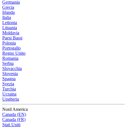
Germania
Grecia
Irlanda
Italia
Lettonia
Lituania
Moldavia
Paesi Bassi
Polonia
Portogallo
Regno Unito
Romania
Serbia
Slovacchia
Slovenia
Spagna
Svezia
Turchia
Ucraina
Ungheria
Nord America
Canada (EN)
Canada (FR)
Stati Uniti