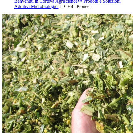
Benvenuti in Corteva Agriscience™
Prodotti e Soluzioni
Additivi Microbiologici
11CH4 | Pioneer