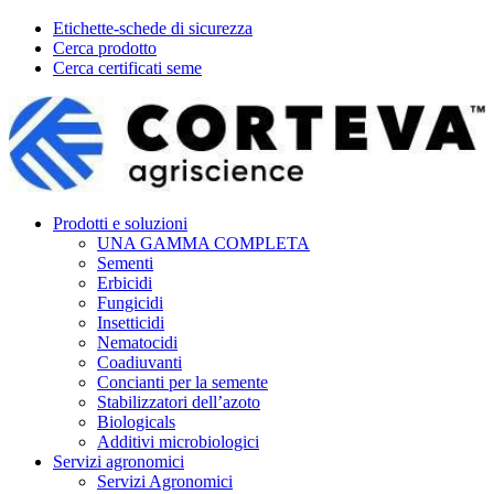
Etichette-schede di sicurezza
Cerca prodotto
Cerca certificati seme
Prodotti e soluzioni
UNA GAMMA COMPLETA
Sementi
Erbicidi
Fungicidi
Insetticidi
Nematocidi
Coadiuvanti
Concianti per la semente
Stabilizzatori dell’azoto
Biologicals
Additivi microbiologici
Servizi agronomici
Servizi Agronomici