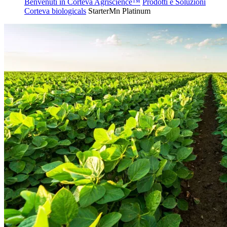
Benvenuti in Corteva Agriscience™
Prodotti e Soluzioni
Corteva biologicals
StarterMn Platinum