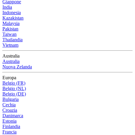
Giappone
India
Indonesia
Kazakistan
Malaysia
Pakistan
Taiwan
Thailandia
Vietnam
Australia
Australia
Nuova Zelanda
Europa
Belgio (FR)
Belgio (NL)
Belgio (DE)
Bulgaria
Cechia
Croazia
Danimarca
Estonia
Finlandia
Francia