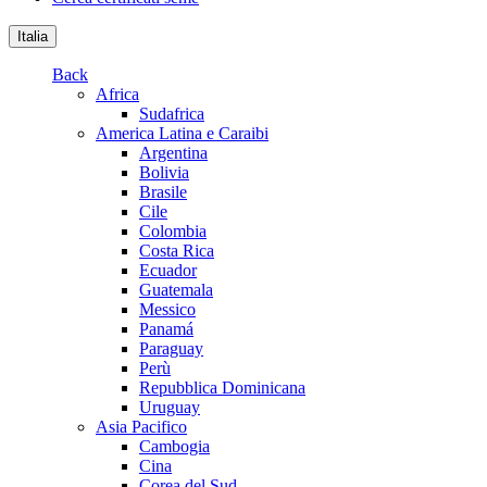
Italia
Back
Africa
Sudafrica
America Latina e Caraibi
Argentina
Bolivia
Brasile
Cile
Colombia
Costa Rica
Ecuador
Guatemala
Messico
Panamá
Paraguay
Perù
Repubblica Dominicana
Uruguay
Asia Pacifico
Cambogia
Cina
Corea del Sud