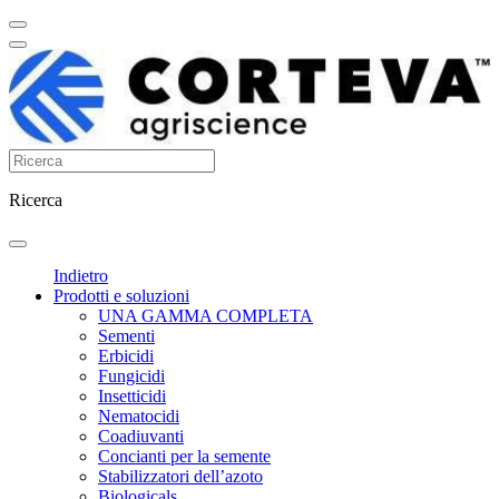
Ricerca
Indietro
Prodotti e soluzioni
UNA GAMMA COMPLETA
Sementi
Erbicidi
Fungicidi
Insetticidi
Nematocidi
Coadiuvanti
Concianti per la semente
Stabilizzatori dell’azoto
Biologicals