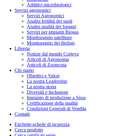
Additivi microbiologici
Servizi agronomici
Servizi Agronomici
Analisi fertilità dei suoli
Analisi qualità dei foraggi
Servizi per impianti Biogas
Monitoraggio satellitare
Monitoraggio dei fitofagi
Libreria
Notizie dal mondo Corteva
Articoli di Agronomia
Articoli di Zootecnia
Chi siamo
Obiettivi e Valori
La nostra Leadership
La nostra storia
Diversità e Inclusione
Impianto di produzione a Sissa
Certificazione della qualità
Condizioni Generali di Vendita
Contatti
Etichette-schede di sicurezza
Cerca prodotto
Cerca certificati seme