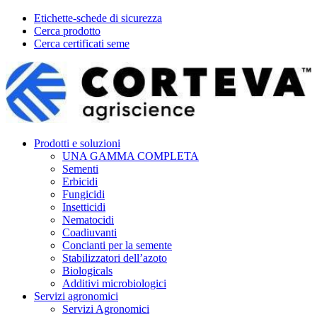
Etichette-schede di sicurezza
Cerca prodotto
Cerca certificati seme
Prodotti e soluzioni
UNA GAMMA COMPLETA
Sementi
Erbicidi
Fungicidi
Insetticidi
Nematocidi
Coadiuvanti
Concianti per la semente
Stabilizzatori dell’azoto
Biologicals
Additivi microbiologici
Servizi agronomici
Servizi Agronomici