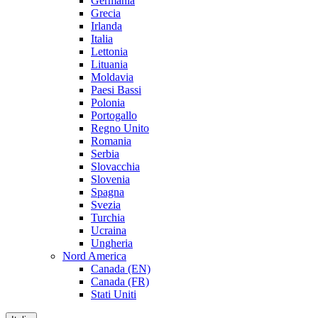
Germania
Grecia
Irlanda
Italia
Lettonia
Lituania
Moldavia
Paesi Bassi
Polonia
Portogallo
Regno Unito
Romania
Serbia
Slovacchia
Slovenia
Spagna
Svezia
Turchia
Ucraina
Ungheria
Nord America
Canada (EN)
Canada (FR)
Stati Uniti