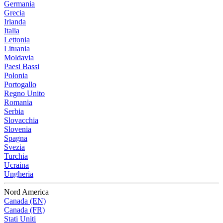
Germania
Grecia
Irlanda
Italia
Lettonia
Lituania
Moldavia
Paesi Bassi
Polonia
Portogallo
Regno Unito
Romania
Serbia
Slovacchia
Slovenia
Spagna
Svezia
Turchia
Ucraina
Ungheria
Nord America
Canada (EN)
Canada (FR)
Stati Uniti