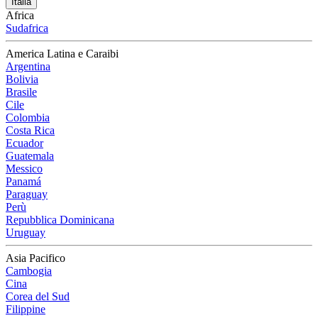
Italia
Africa
Sudafrica
America Latina e Caraibi
Argentina
Bolivia
Brasile
Cile
Colombia
Costa Rica
Ecuador
Guatemala
Messico
Panamá
Paraguay
Perù
Repubblica Dominicana
Uruguay
Asia Pacifico
Cambogia
Cina
Corea del Sud
Filippine