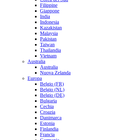
Filippine
Giappone
India
Indonesia
Kazakistan
Malaysia
Pakistan
Taiwan
Thailandia
Vietnam
Australia
Australia
Nuova Zelanda
Europa
Belgio (FR)
Belgio (NL)
Belgio (DE)
Bulgaria
Cechia
Croazia
Danimarca
Estonia
Finlandia
Francia