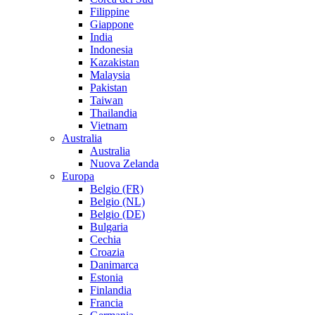
Filippine
Giappone
India
Indonesia
Kazakistan
Malaysia
Pakistan
Taiwan
Thailandia
Vietnam
Australia
Australia
Nuova Zelanda
Europa
Belgio (FR)
Belgio (NL)
Belgio (DE)
Bulgaria
Cechia
Croazia
Danimarca
Estonia
Finlandia
Francia