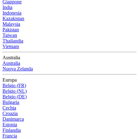
Giappone
India
Indonesia
Kazakistan
Malaysia
Pakistan
Taiwan
Thailandia
Vietnam
Australia
Australia
Nuova Zelanda
Europa
Belgio (FR)
Belgio (NL)
Belgio (DE)
Bulgaria
Cechia
Croazia
Danimarca
Estonia
Finlandia
Francia