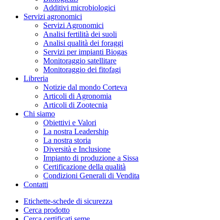
Additivi microbiologici
Servizi agronomici
Servizi Agronomici
Analisi fertilità dei suoli
Analisi qualità dei foraggi
Servizi per impianti Biogas
Monitoraggio satellitare
Monitoraggio dei fitofagi
Libreria
Notizie dal mondo Corteva
Articoli di Agronomia
Articoli di Zootecnia
Chi siamo
Obiettivi e Valori
La nostra Leadership
La nostra storia
Diversità e Inclusione
Impianto di produzione a Sissa
Certificazione della qualità
Condizioni Generali di Vendita
Contatti
Etichette-schede di sicurezza
Cerca prodotto
Cerca certificati seme