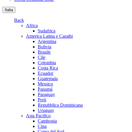
Italia
Back
Africa
Sudafrica
America Latina e Caraibi
Argentina
Bolivia
Brasile
Cile
Colombia
Costa Rica
Ecuador
Guatemala
Messico
Panamá
Paraguay
Perù
Repubblica Dominicana
Uruguay
Asia Pacifico
Cambogia
Cina
Corea del Sud