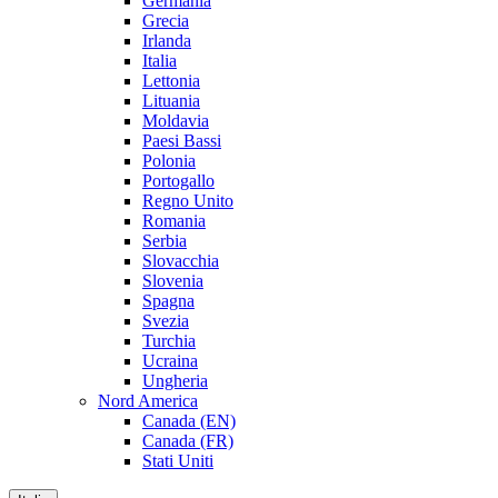
Germania
Grecia
Irlanda
Italia
Lettonia
Lituania
Moldavia
Paesi Bassi
Polonia
Portogallo
Regno Unito
Romania
Serbia
Slovacchia
Slovenia
Spagna
Svezia
Turchia
Ucraina
Ungheria
Nord America
Canada (EN)
Canada (FR)
Stati Uniti