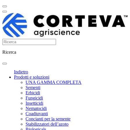
Ricerca
Indietro
Prodotti e soluzioni
UNA GAMMA COMPLETA
Sementi
Erbicidi
Fungicidi
Insetticidi
Nematocidi
Coadiuvanti
Concianti per la semente
Stabilizzatori dell’azoto
Biologicals