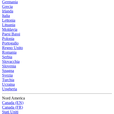
Germania
Grecia
Irlanda
Italia
Lettonia
Lituania
Moldavia
Paesi Bassi
Polonia
Portogallo
Regno Unito
Romania
Serbia
Slovacchia
Slovenia
Spagna
Svezia
Turchia
Ucraina
Ungheria
Nord America
Canada (EN)
Canada (FR)
Stati Uniti