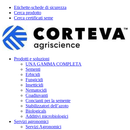
Etichette-schede di sicurezza
Cerca prodotto
Cerca certificati seme
Prodotti e soluzioni
UNA GAMMA COMPLETA
Sementi
Erbicidi
Fungicidi
Insetticidi
Nematocidi
Coadiuvanti
Concianti per la semente
Stabilizzatori dell’azoto
Biologicals
Additivi microbiologici
Servizi agronomici
Servizi Agronomici