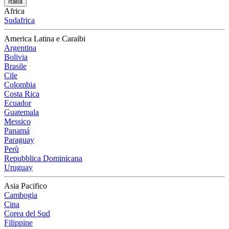
Italia
Africa
Sudafrica
America Latina e Caraibi
Argentina
Bolivia
Brasile
Cile
Colombia
Costa Rica
Ecuador
Guatemala
Messico
Panamá
Paraguay
Perù
Repubblica Dominicana
Uruguay
Asia Pacifico
Cambogia
Cina
Corea del Sud
Filippine