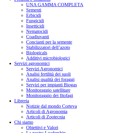
UNA GAMMA COMPLETA
Sementi
Erbicidi
Fungicidi
Insetticidi
Nematocidi
Coadiuvanti
Concianti per la semente
Stabilizzatori dell’azoto
Biologicals
Additivi microbiologici
Servizi agronomici
Servizi Agronomici
Analisi fertilità dei suoli
Analisi qualità dei foraggi
Servizi per impianti Biogas
Monitoraggio satellitare
Monitoraggio dei fitofagi
Libreria
Notizie dal mondo Corteva
Articoli di Agronomia
Articoli di Zootecnia
Chi siamo
Obiettivi e Valori
La nostra Leadership