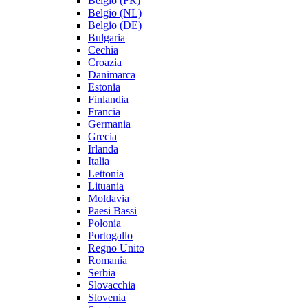
Belgio (FR)
Belgio (NL)
Belgio (DE)
Bulgaria
Cechia
Croazia
Danimarca
Estonia
Finlandia
Francia
Germania
Grecia
Irlanda
Italia
Lettonia
Lituania
Moldavia
Paesi Bassi
Polonia
Portogallo
Regno Unito
Romania
Serbia
Slovacchia
Slovenia