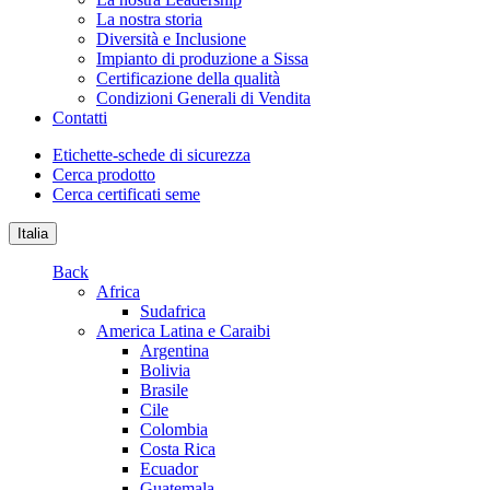
La nostra storia
Diversità e Inclusione
Impianto di produzione a Sissa
Certificazione della qualità
Condizioni Generali di Vendita
Contatti
Etichette-schede di sicurezza
Cerca prodotto
Cerca certificati seme
Italia
Back
Africa
Sudafrica
America Latina e Caraibi
Argentina
Bolivia
Brasile
Cile
Colombia
Costa Rica
Ecuador
Guatemala