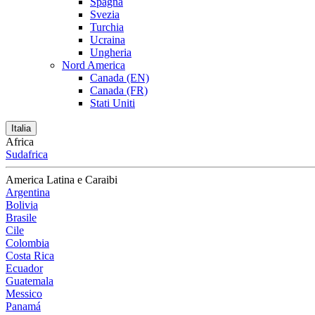
Spagna
Svezia
Turchia
Ucraina
Ungheria
Nord America
Canada (EN)
Canada (FR)
Stati Uniti
Italia
Africa
Sudafrica
America Latina e Caraibi
Argentina
Bolivia
Brasile
Cile
Colombia
Costa Rica
Ecuador
Guatemala
Messico
Panamá