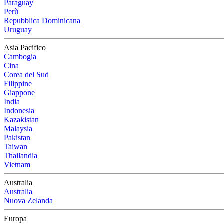
Paraguay
Perù
Repubblica Dominicana
Uruguay
Asia Pacifico
Cambogia
Cina
Corea del Sud
Filippine
Giappone
India
Indonesia
Kazakistan
Malaysia
Pakistan
Taiwan
Thailandia
Vietnam
Australia
Australia
Nuova Zelanda
Europa