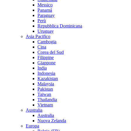
Messico
Panamá
Paraguay
Perù
Repubblica Dominicana
Uruguay
Asia Pacifico
Cambogia
Cina
Corea del Sud
Filippine
Giappone
India
Indonesia
Kazakistan
Malaysia
Pakistan
Taiwan
Thailandia
Vietnam
Australia
Australia
Nuova Zelanda
Europa