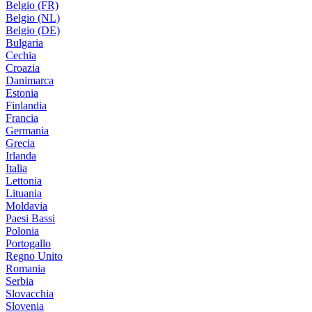
Belgio (FR)
Belgio (NL)
Belgio (DE)
Bulgaria
Cechia
Croazia
Danimarca
Estonia
Finlandia
Francia
Germania
Grecia
Irlanda
Italia
Lettonia
Lituania
Moldavia
Paesi Bassi
Polonia
Portogallo
Regno Unito
Romania
Serbia
Slovacchia
Slovenia