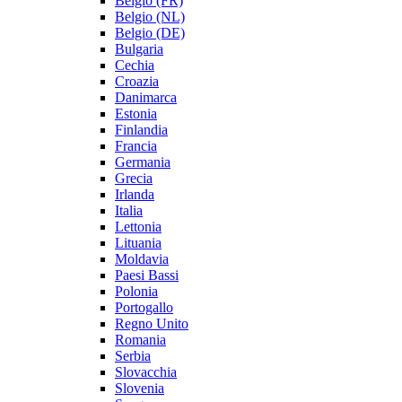
Belgio (FR)
Belgio (NL)
Belgio (DE)
Bulgaria
Cechia
Croazia
Danimarca
Estonia
Finlandia
Francia
Germania
Grecia
Irlanda
Italia
Lettonia
Lituania
Moldavia
Paesi Bassi
Polonia
Portogallo
Regno Unito
Romania
Serbia
Slovacchia
Slovenia