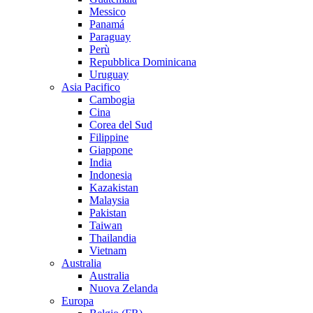
Messico
Panamá
Paraguay
Perù
Repubblica Dominicana
Uruguay
Asia Pacifico
Cambogia
Cina
Corea del Sud
Filippine
Giappone
India
Indonesia
Kazakistan
Malaysia
Pakistan
Taiwan
Thailandia
Vietnam
Australia
Australia
Nuova Zelanda
Europa