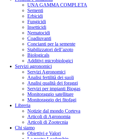
UNA GAMMA COMPLETA
Sementi
Erbicidi
Fungicidi
Insetticidi
Nematocidi
Coadiuvanti
Concianti per la semente
Stabilizzatori dell’azoto
Biologicals
Additivi microbiologici
Servizi agronomici
Servizi Agronomici
Analisi fertilità dei suoli
Analisi qualità dei foraggi
Servizi per impianti Biogas
Monitoraggio satellitare
Monitoraggio dei fitofagi
Libreria
Notizie dal mondo Corteva
Articoli di Agronomia
Articoli di Zootecnia
Chi siamo
Obiettivi e Valori
La nostra Leadership