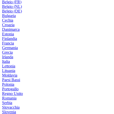
Belgio (FR)
Belgio (NL)
Belgio (DE)
Bulgaria
Cechia
Croazia
Danimarca
Estonia
Finlandia
Francia
Germania
Grecia
Irlanda
Italia
Lettonia
Lituania
Moldavia
Paesi Bassi
Polonia
Portogallo
Regno Unito
Romania
Serbia
Slovacchia
Slovenia