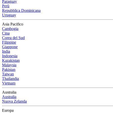
Paraguay
Perù
Repubblica Dominicana
Uruguay
Asia Pacifico
Cambogia
Cina
Corea del Sud
Filippine
Giappone
India
Indonesia
Kazakistan
Malaysia
Pakistan
Taiwan
Thailandia
Vietnam
Australia
Australia
Nuova Zelanda
Europa