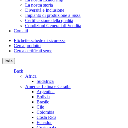
La nostra storia
Diversità e Inclusione
Impianto di produzione a Sissa
Certificazione della qualità
Condizioni Generali di Vendita
Contatti
Etichette-schede di sicurezza
Cerca prodotto
Cerca certificati seme
Italia
Back
Africa
Sudafrica
America Latina e Caraibi
Argentina
Bolivia
Brasile
Cile
Colombia
Costa Rica
Ecuador
Guatemala