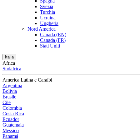
Spagna
Svezia
Turchia
Ucraina
Ungheria
Nord America
Canada (EN)
Canada (FR)
Stati Uniti
Italia
Africa
Sudafrica
America Latina e Caraibi
Argentina
Bolivia
Brasile
Cile
Colombia
Costa Rica
Ecuador
Guatemala
Messico
Panamá