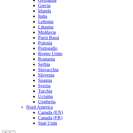
Germania
Grecia
Irlanda
Italia
Lettonia
Lituania
Moldavia
Paesi Bassi
Polonia
Portogallo
Regno Unito
Romania
Serbia
Slovacchia
Slovenia
Spagna
Svezia
Turchia
Ucraina
Ungheria
Nord America
Canada (EN)
Canada (FR)
Stati Uniti