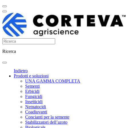
Ricerca
Indietro
Prodotti e soluzioni
UNA GAMMA COMPLETA
Sementi
Erbicidi
Fungicidi
Insetticidi
Nematocidi
Coadiuvanti
Concianti per la semente
Stabilizzatori dell’azoto
Biologicals