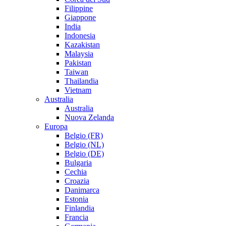
Filippine
Giappone
India
Indonesia
Kazakistan
Malaysia
Pakistan
Taiwan
Thailandia
Vietnam
Australia
Australia
Nuova Zelanda
Europa
Belgio (FR)
Belgio (NL)
Belgio (DE)
Bulgaria
Cechia
Croazia
Danimarca
Estonia
Finlandia
Francia