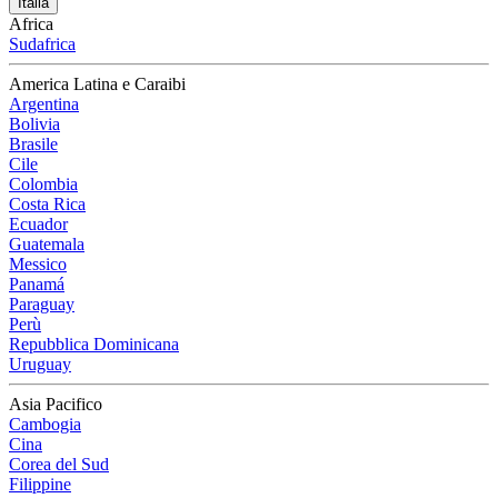
Italia
Africa
Sudafrica
America Latina e Caraibi
Argentina
Bolivia
Brasile
Cile
Colombia
Costa Rica
Ecuador
Guatemala
Messico
Panamá
Paraguay
Perù
Repubblica Dominicana
Uruguay
Asia Pacifico
Cambogia
Cina
Corea del Sud
Filippine