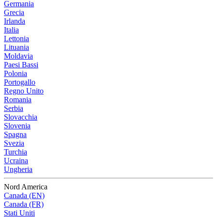
Germania
Grecia
Irlanda
Italia
Lettonia
Lituania
Moldavia
Paesi Bassi
Polonia
Portogallo
Regno Unito
Romania
Serbia
Slovacchia
Slovenia
Spagna
Svezia
Turchia
Ucraina
Ungheria
Nord America
Canada (EN)
Canada (FR)
Stati Uniti