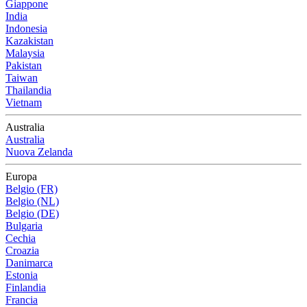
Giappone
India
Indonesia
Kazakistan
Malaysia
Pakistan
Taiwan
Thailandia
Vietnam
Australia
Australia
Nuova Zelanda
Europa
Belgio (FR)
Belgio (NL)
Belgio (DE)
Bulgaria
Cechia
Croazia
Danimarca
Estonia
Finlandia
Francia