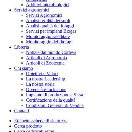
Additivi microbiologici
Servizi agronomici
Servizi Agronomici
Analisi fertilità dei suoli
Analisi qualità dei foraggi
Servizi per impianti Biogas
Monitoraggio satellitare
Monitoraggio dei fitofagi
Libreria
Notizie dal mondo Corteva
Articoli di Agronomia
Articoli di Zootecnia
Chi siamo
Obiettivi e Valori
La nostra Leadership
La nostra storia
Diversità e Inclusione
Impianto di produzione a Sissa
Certificazione della qualità
Condizioni Generali di Vendita
Contatti
Etichette-schede di sicurezza
Cerca prodotto
Cerca certificati seme