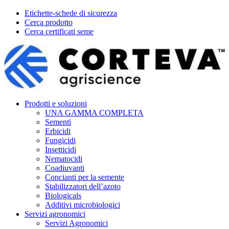
Etichette-schede di sicurezza
Cerca prodotto
Cerca certificati seme
Prodotti e soluzioni
UNA GAMMA COMPLETA
Sementi
Erbicidi
Fungicidi
Insetticidi
Nematocidi
Coadiuvanti
Concianti per la semente
Stabilizzatori dell’azoto
Biologicals
Additivi microbiologici
Servizi agronomici
Servizi Agronomici