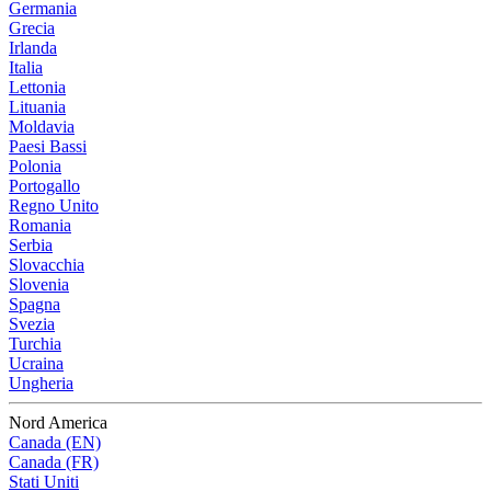
Germania
Grecia
Irlanda
Italia
Lettonia
Lituania
Moldavia
Paesi Bassi
Polonia
Portogallo
Regno Unito
Romania
Serbia
Slovacchia
Slovenia
Spagna
Svezia
Turchia
Ucraina
Ungheria
Nord America
Canada (EN)
Canada (FR)
Stati Uniti