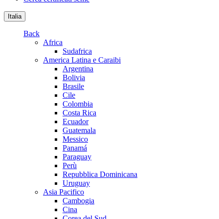
Italia
Back
Africa
Sudafrica
America Latina e Caraibi
Argentina
Bolivia
Brasile
Cile
Colombia
Costa Rica
Ecuador
Guatemala
Messico
Panamá
Paraguay
Perù
Repubblica Dominicana
Uruguay
Asia Pacifico
Cambogia
Cina
Corea del Sud