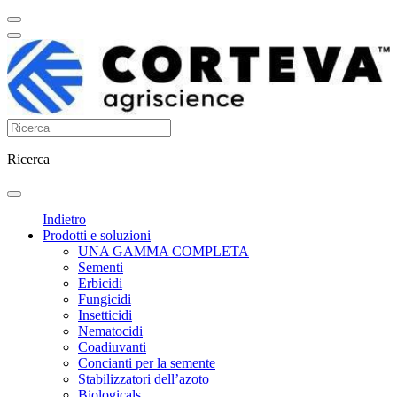
Ricerca
Indietro
Prodotti e soluzioni
UNA GAMMA COMPLETA
Sementi
Erbicidi
Fungicidi
Insetticidi
Nematocidi
Coadiuvanti
Concianti per la semente
Stabilizzatori dell’azoto
Biologicals