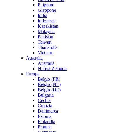
Filippine
Giappone
India
Indonesia
Kazakistan
Malaysia
Pakistan
Taiwan
Thailandia
Vietnam
Australia
Australia
Nuova Zelanda
Europa
Belgio (FR)
Belgio (NL)
Belgio (DE)
Bulgaria
Cechia
Croazia
Danimarca
Estonia
Finlandia
Francia