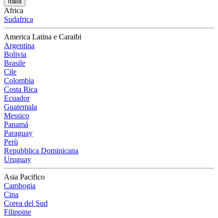
Italia
Africa
Sudafrica
America Latina e Caraibi
Argentina
Bolivia
Brasile
Cile
Colombia
Costa Rica
Ecuador
Guatemala
Messico
Panamá
Paraguay
Perù
Repubblica Dominicana
Uruguay
Asia Pacifico
Cambogia
Cina
Corea del Sud
Filippine