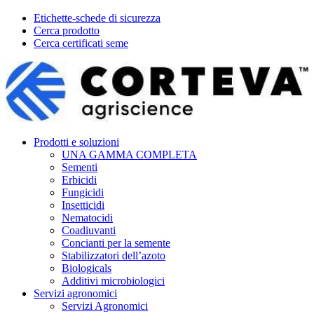
Etichette-schede di sicurezza
Cerca prodotto
Cerca certificati seme
Prodotti e soluzioni
UNA GAMMA COMPLETA
Sementi
Erbicidi
Fungicidi
Insetticidi
Nematocidi
Coadiuvanti
Concianti per la semente
Stabilizzatori dell’azoto
Biologicals
Additivi microbiologici
Servizi agronomici
Servizi Agronomici