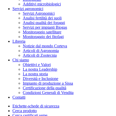
Additivi microbiologici
Servizi agronomici
Servizi Agronomici
Analisi fertilità dei suoli
Analisi qualità dei foraggi
Servizi per impianti Biogas
Monitoraggio satellitare
Monitoraggio dei fitofagi
Libreria
Notizie dal mondo Corteva
Articoli di Agronomia
Articoli di Zootecnia
Chi siamo
Obiettivi e Valori
La nostra Leadership
La nostra storia
Diversità e Inclusione
Impianto di produzione a Sissa
Certificazione della qualità
Condizioni Generali di Vendita
Contatti
Etichette-schede di sicurezza
Cerca prodotto
Cerca certificati seme