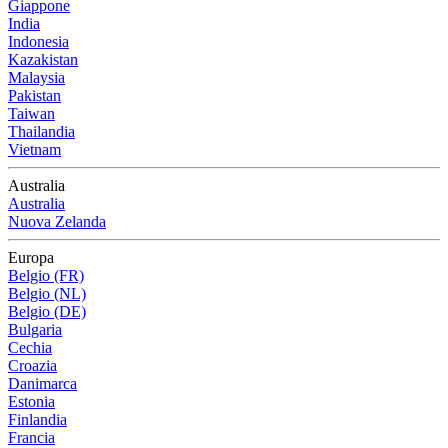
Giappone
India
Indonesia
Kazakistan
Malaysia
Pakistan
Taiwan
Thailandia
Vietnam
Australia
Australia
Nuova Zelanda
Europa
Belgio (FR)
Belgio (NL)
Belgio (DE)
Bulgaria
Cechia
Croazia
Danimarca
Estonia
Finlandia
Francia