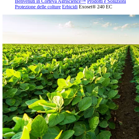
Benvenuti in Corteva Agriscience™
Prodotti e Soluzioni
Protezione delle colture
Erbicidi
Exoset® 240 EC