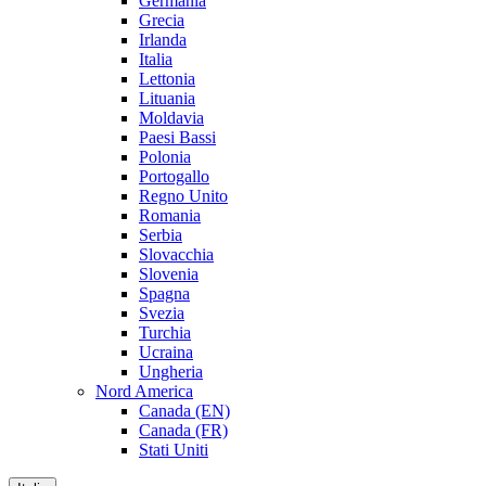
Germania
Grecia
Irlanda
Italia
Lettonia
Lituania
Moldavia
Paesi Bassi
Polonia
Portogallo
Regno Unito
Romania
Serbia
Slovacchia
Slovenia
Spagna
Svezia
Turchia
Ucraina
Ungheria
Nord America
Canada (EN)
Canada (FR)
Stati Uniti