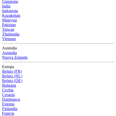
Giappone
India
Indonesia
Kazakistan
Malaysia
Pakistan
Taiwan
Thailandia
Vietnam
Australia
Australia
Nuova Zelanda
Europa
Belgio (FR)
Belgio (NL)
Belgio (DE)
Bulgaria
Cechia
Croazia
Danimarca
Estonia
Finlandia
Francia