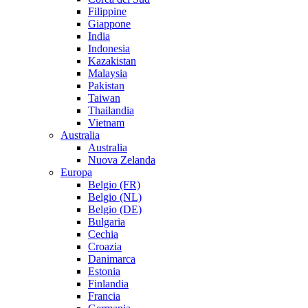
Filippine
Giappone
India
Indonesia
Kazakistan
Malaysia
Pakistan
Taiwan
Thailandia
Vietnam
Australia
Australia
Nuova Zelanda
Europa
Belgio (FR)
Belgio (NL)
Belgio (DE)
Bulgaria
Cechia
Croazia
Danimarca
Estonia
Finlandia
Francia