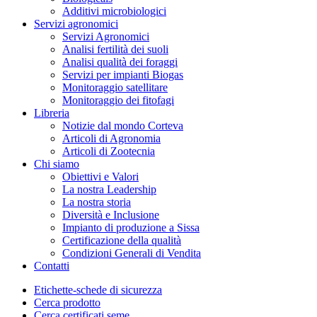
Additivi microbiologici
Servizi agronomici
Servizi Agronomici
Analisi fertilità dei suoli
Analisi qualità dei foraggi
Servizi per impianti Biogas
Monitoraggio satellitare
Monitoraggio dei fitofagi
Libreria
Notizie dal mondo Corteva
Articoli di Agronomia
Articoli di Zootecnia
Chi siamo
Obiettivi e Valori
La nostra Leadership
La nostra storia
Diversità e Inclusione
Impianto di produzione a Sissa
Certificazione della qualità
Condizioni Generali di Vendita
Contatti
Etichette-schede di sicurezza
Cerca prodotto
Cerca certificati seme