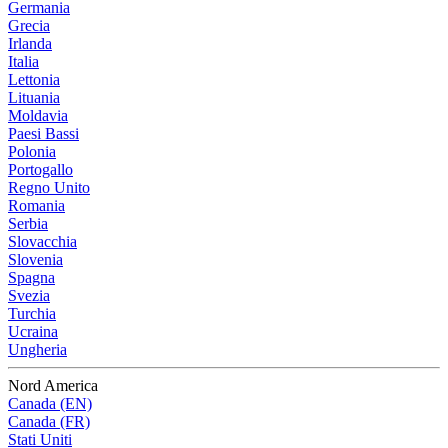
Germania
Grecia
Irlanda
Italia
Lettonia
Lituania
Moldavia
Paesi Bassi
Polonia
Portogallo
Regno Unito
Romania
Serbia
Slovacchia
Slovenia
Spagna
Svezia
Turchia
Ucraina
Ungheria
Nord America
Canada (EN)
Canada (FR)
Stati Uniti