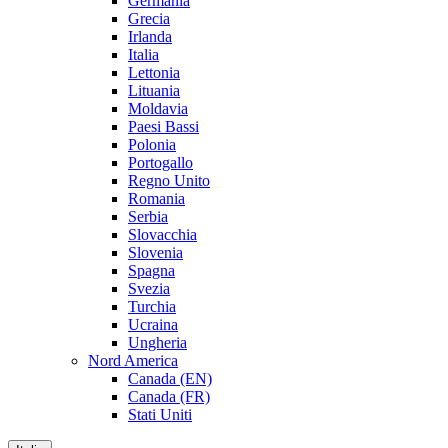
Germania
Grecia
Irlanda
Italia
Lettonia
Lituania
Moldavia
Paesi Bassi
Polonia
Portogallo
Regno Unito
Romania
Serbia
Slovacchia
Slovenia
Spagna
Svezia
Turchia
Ucraina
Ungheria
Nord America
Canada (EN)
Canada (FR)
Stati Uniti