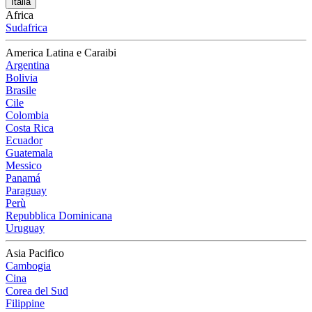
Italia
Africa
Sudafrica
America Latina e Caraibi
Argentina
Bolivia
Brasile
Cile
Colombia
Costa Rica
Ecuador
Guatemala
Messico
Panamá
Paraguay
Perù
Repubblica Dominicana
Uruguay
Asia Pacifico
Cambogia
Cina
Corea del Sud
Filippine