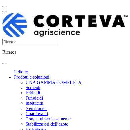
Ricerca
Indietro
Prodotti e soluzioni
UNA GAMMA COMPLETA
Sementi
Erbicidi
Fungicidi
Insetticidi
Nematocidi
Coadiuvanti
Concianti per la semente
Stabilizzatori dell’azoto
Biologicals