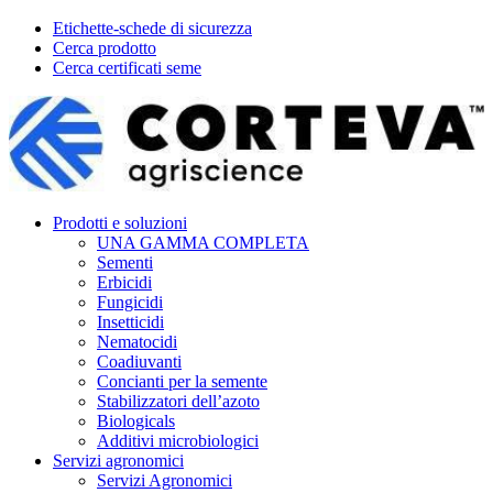
Etichette-schede di sicurezza
Cerca prodotto
Cerca certificati seme
Prodotti e soluzioni
UNA GAMMA COMPLETA
Sementi
Erbicidi
Fungicidi
Insetticidi
Nematocidi
Coadiuvanti
Concianti per la semente
Stabilizzatori dell’azoto
Biologicals
Additivi microbiologici
Servizi agronomici
Servizi Agronomici