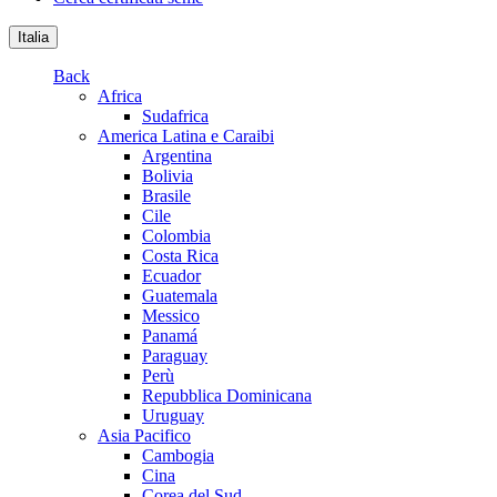
Italia
Back
Africa
Sudafrica
America Latina e Caraibi
Argentina
Bolivia
Brasile
Cile
Colombia
Costa Rica
Ecuador
Guatemala
Messico
Panamá
Paraguay
Perù
Repubblica Dominicana
Uruguay
Asia Pacifico
Cambogia
Cina
Corea del Sud