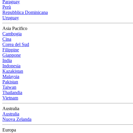
Paraguay
Perù
Repubblica Dominicana
Uruguay
Asia Pacifico
Cambogia
Cina
Corea del Sud
Filippine
Giappone
India
Indonesia
Kazakistan
Malaysia
Pakistan
Taiwan
Thailandia
Vietnam
Australia
Australia
Nuova Zelanda
Europa