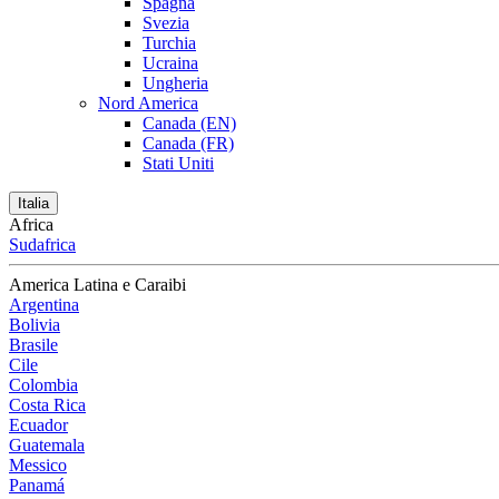
Spagna
Svezia
Turchia
Ucraina
Ungheria
Nord America
Canada (EN)
Canada (FR)
Stati Uniti
Italia
Africa
Sudafrica
America Latina e Caraibi
Argentina
Bolivia
Brasile
Cile
Colombia
Costa Rica
Ecuador
Guatemala
Messico
Panamá