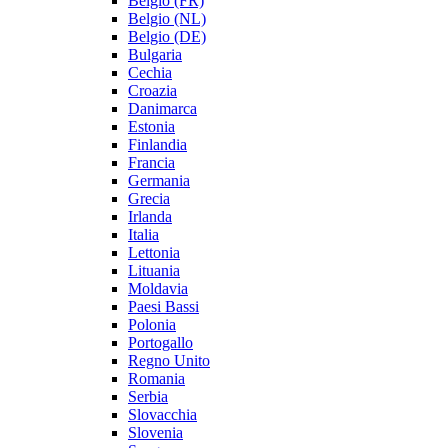
Belgio (FR)
Belgio (NL)
Belgio (DE)
Bulgaria
Cechia
Croazia
Danimarca
Estonia
Finlandia
Francia
Germania
Grecia
Irlanda
Italia
Lettonia
Lituania
Moldavia
Paesi Bassi
Polonia
Portogallo
Regno Unito
Romania
Serbia
Slovacchia
Slovenia