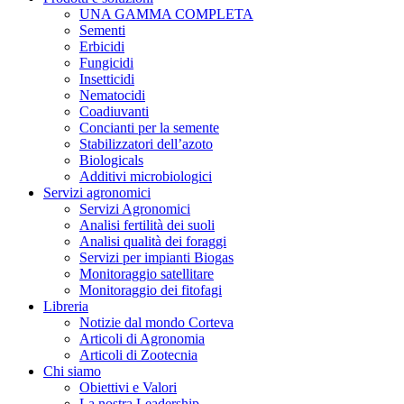
UNA GAMMA COMPLETA
Sementi
Erbicidi
Fungicidi
Insetticidi
Nematocidi
Coadiuvanti
Concianti per la semente
Stabilizzatori dell’azoto
Biologicals
Additivi microbiologici
Servizi agronomici
Servizi Agronomici
Analisi fertilità dei suoli
Analisi qualità dei foraggi
Servizi per impianti Biogas
Monitoraggio satellitare
Monitoraggio dei fitofagi
Libreria
Notizie dal mondo Corteva
Articoli di Agronomia
Articoli di Zootecnia
Chi siamo
Obiettivi e Valori
La nostra Leadership