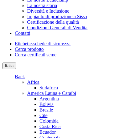
La nostra storia
Diversità e Inclusione
Impianto di produzione a Sissa
Certificazione della qualità
Condizioni Generali di Vendita
Contatti
Etichette-schede di sicurezza
Cerca prodotto
Cerca certificati seme
Italia
Back
Africa
Sudafrica
America Latina e Caraibi
Argentina
Bolivia
Brasile
Cile
Colombia
Costa Rica
Ecuador
Guatemala