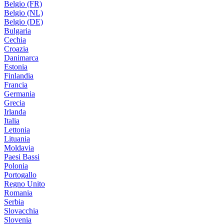
Belgio (FR)
Belgio (NL)
Belgio (DE)
Bulgaria
Cechia
Croazia
Danimarca
Estonia
Finlandia
Francia
Germania
Grecia
Irlanda
Italia
Lettonia
Lituania
Moldavia
Paesi Bassi
Polonia
Portogallo
Regno Unito
Romania
Serbia
Slovacchia
Slovenia