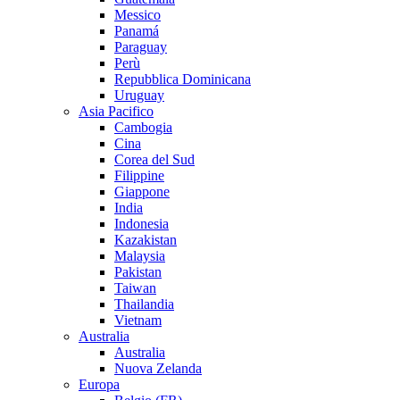
Messico
Panamá
Paraguay
Perù
Repubblica Dominicana
Uruguay
Asia Pacifico
Cambogia
Cina
Corea del Sud
Filippine
Giappone
India
Indonesia
Kazakistan
Malaysia
Pakistan
Taiwan
Thailandia
Vietnam
Australia
Australia
Nuova Zelanda
Europa